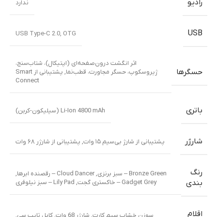
رادیو
ندارد
USB
USB Type-C 2.0, OTG
اثر انگشت درون‌صفحه‌ای (اپتیکال)، شتاب‌سنج،
حسگرها
ژیروسکوپ، حسگر مجاورت، قطب‌نما
,
پشتیبانی از Smart
Connect
باتری
Li-Ion 4800 mAh (سیلیکون-کربن)
شارژر
پشتیبانی از شارژ بی‌سیم ۱۵ وات
,
پشتیبانی از شارژر ۶۸ وات
رنگ
Bronze Green – سبز برنزی
,
Cloud Dancer – رقصنده ابرها
,
Gadget Grey – خاکستری گجت
,
Lily Pad – سبز نیلوفری
بندی
اقلام
سوزن خشاب سیم کارت
,
شارژر 68 وات
,
کابل تایپ سی
,