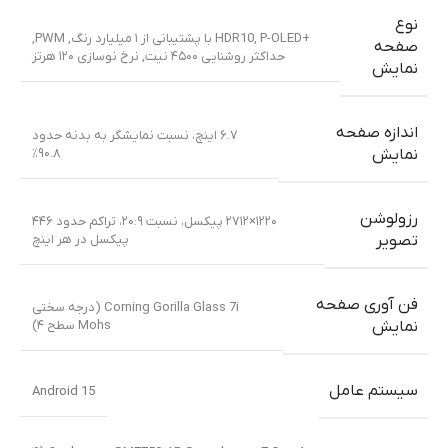
نوع
+HDR10
P-OLED با پشتیبانی از ۱ میلیارد رنگ
,
,
PWM
,
صفحه
حداکثر روشنایی ۴۵۰۰ نیت
,
نرخ نوسازی ۱۲۰ هرتز
نمایش
اندازه صفحه
۶.۷ اینچ، نسبت نمایشگر به بدنه حدود
۹۰.۸٪
نمایش
رزولوشن
۱۲۲۰×۲۷۱۲ پیکسل، نسبت ۲۰:۹، تراکم حدود ۴۴۶
پیکسل در هر اینچ
تصویر
فن آوری صفحه
Corning Gorilla Glass 7i (درجه سختی
Mohs سطح ۴)
نمایش
سیستم عامل
Android 15