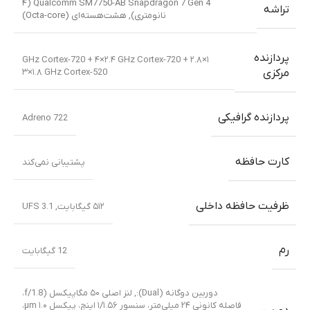
Qualcomm SM7750-AB Snapdragon 7 Gen 4 (۴
تراشه
نانومتری)
,
هشت‌هسته‌ای (Octa-core)
پردازنده
۱×۲.۸ GHz Cortex-720 + ۴×۲.۴ GHz Cortex-720 +
۳×۱.۸ GHz Cortex-520
مرکزی
پردازنده گرافیکی
Adreno 722
کارت حافظه
پشتیبانی نمی‌کند
ظرفیت حافظه داخلی
۵۱۲ گیگابایت
,
UFS 3.1
رم
12 گیگابایت
دوربین دوگانه (Dual):
,
لنز اصلی ۵۰ مگاپیکسل (f/1.8،
فاصله کانونی ۲۴ میلی‌متر، سنسور ۱/۱.۵۶ اینچ، پیکسل ۱.۰ µm،