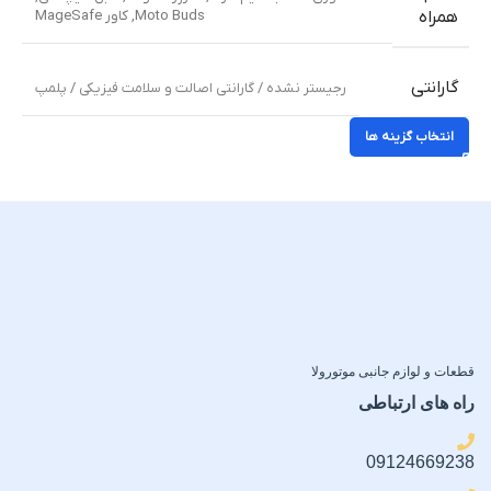
Moto Buds
,
کاور MageSafe
همراه
گارانتی
رجیستر نشده / گارانتی اصالت و سلامت فیزیکی / پلمپ
انتخاب گزینه ها
قطعات و لوازم جانبی موتورولا
راه های ارتباطی
09124669238