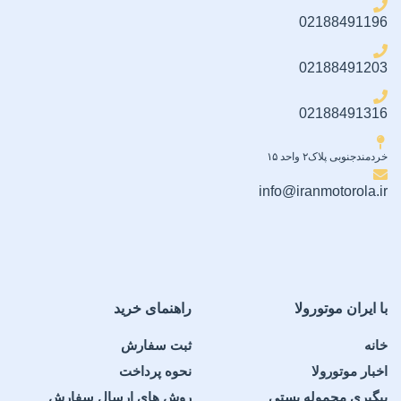
02188491196
02188491203
02188491316
خردمندجنوبی پلاک۲ واحد ۱۵
info@iranmotorola.ir
با ایران موتورولا
راهنمای خرید
خانه
ثبت سفارش
اخبار موتورولا
نحوه پرداخت
پیگیری محموله پستی
روش های ارسال سفارش