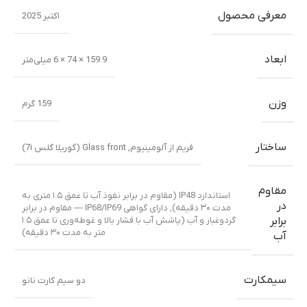
معرفی محصول
اکتبر 2025
ابعاد
159.9 × 74 × 6 میلی‌متر
وزن
159 گرم
ساختار
فریم از آلومینیوم
,
Glass front (گوریلا گلس 7i)
مقاوم
استاندارد IP48 (مقاوم در برابر نفوذ آب تا عمق ۱.۵ متری به
در
مدت ۳۰ دقیقه)
,
دارای گواهی IP68/IP69 — مقاوم در برابر
گردوغبار و آب (پاشش آب با فشار بالا و غوطه‌وری تا عمق ۱.۵
برابر
متر به مدت ۳۰ دقیقه)
آب
سیمکارت
دو سیم کارت نانو