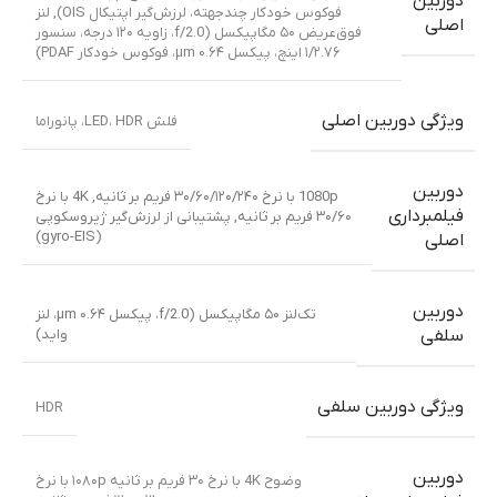
دوربین
فوکوس خودکار چندجهته، لرزش‌گیر اپتیکال OIS)
,
لنز
اصلی
فوق‌عریض ۵۰ مگاپیکسل (f/2.0، زاویه ۱۲۰ درجه، سنسور
۱/۲.۷۶ اینچ، پیکسل ۰.۶۴ µm، فوکوس خودکار PDAF)
ویژگی دوربین اصلی
فلش LED، HDR، پانوراما
دوربین
1080p با نرخ ۳۰/۶۰/۱۲۰/۲۴۰ فریم بر ثانیه
,
4K با نرخ
فیلمبرداری
۳۰/۶۰ فریم بر ثانیه
,
پشتیبانی از لرزش‌گیر ژیروسکوپی
(gyro-EIS)
اصلی
دوربین
تک‌لنز ۵۰ مگاپیکسل (f/2.0، پیکسل ۰.۶۴ µm، لنز
واید)
سلفی
ویژگی دوربین سلفی
HDR
دوربین
وضوح 4K با نرخ ۳۰ فریم بر ثانیه ۱۰۸۰p با نرخ