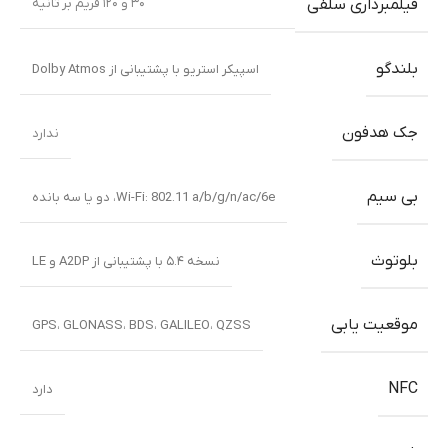
۳۰ و ۱۲۰ فریم بر ثانیه
فیلمبرداری سلفی
بلندگو
اسپیکر استریو با پشتیبانی از Dolby Atmos
جک هدفون
ندارد
بی سیم
Wi-Fi: ‎802.11 a/b/g/n/ac/6e، دو یا سه بانده
بلوتوث
نسخه ۵.۴ با پشتیبانی از A2DP و LE
موقعیت یابی
GPS، GLONASS، BDS، GALILEO، QZSS
NFC
دارد