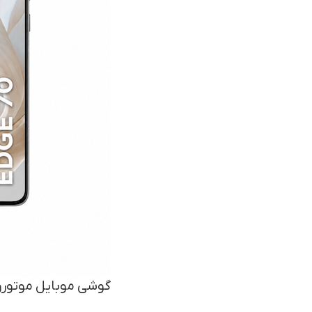
گوشی موبایل موتورولا مدل Edge 70 ظرفیت 512 گیگابا