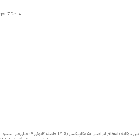
gon 7 Gen 4 (۴
ن دوگانه (Dual):
,
لنز اصلی ۵۰ مگاپیکسل (f/1.8، فاصله کانونی ۲۴ میلی‌متر، سنسور ۱/۱.۵۶ اینچ، پیکسل ۱.۰ µm، فوکوس خودکار چندجهته، لرزش‌گیر اپتیکال OIS)