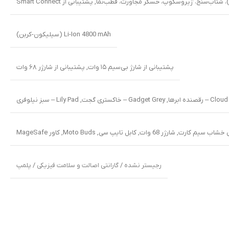
)، شتاب‌سنج، ژیروسکوپ، حسگر مجاورت، قطب‌نما
,
پشتیبانی از Smart Connect
Li-Ion 4800 mAh (سیلیکون-کربن)
پشتیبانی از شارژ بی‌سیم ۱۵ وات
,
پشتیبانی از شارژر ۶۸ وات
رقصنده ابرها
,
Gadget Grey – خاکستری گجت
,
Lily Pad – سبز نیلوفری
 خشاب سیم کارت
,
شارژر 68 وات
,
کابل تایپ سی
,
Moto Buds
,
کاور MageSafe
رجیستر نشده / گارانتی اصالت و سلامت فیزیکی / پلمپ