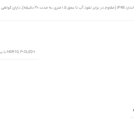
ابر نفوذ آب تا عمق ۱.۵ متری به مدت ۳۰ دقیقه)
,
+HDR10
P-OLED با پشتیبانی از ۱ میلیارد رنگ
,