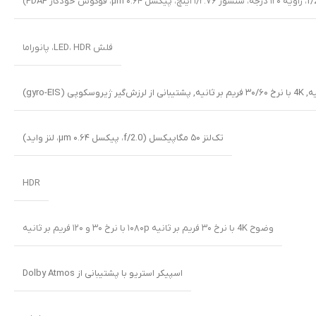
فلش LED، HDR، پانوراما
,
4K با نرخ ۳۰/۶۰ فریم بر ثانیه
,
پشتیبانی از لرزش‌گیر ژیروسکوپی (gyro-EIS)
تک‌لنز ۵۰ مگاپیکسل (f/2.0، پیکسل ۰.۶۴ µm، لنز واید)
HDR
وضوح 4K با نرخ ۳۰ فریم بر ثانیه ۱۰۸۰p با نرخ ۳۰ و ۱۲۰ فریم بر ثانیه
اسپیکر استریو با پشتیبانی از Dolby Atmos