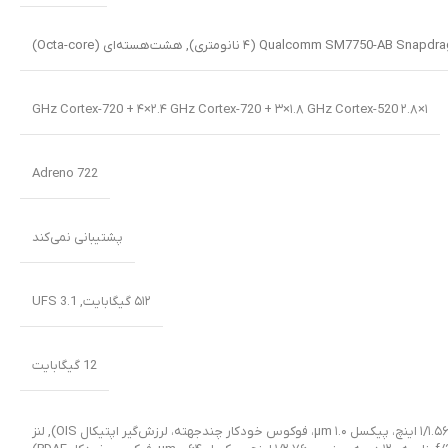
Qualcomm SM7750-AB Snapdra نانومتری)
,
هشت‌هسته‌ای (Octa-core)
۱×۲.۸ GHz Cortex-720 + ۴×۲.۴ GHz Cortex-720 + ۳×۱.۸ GHz Cortex-520
Adreno 722
پشتیبانی نمی‌کند
۵۱۲ گیگابایت
,
UFS 3.1
12 گیگابایت
,
لنز