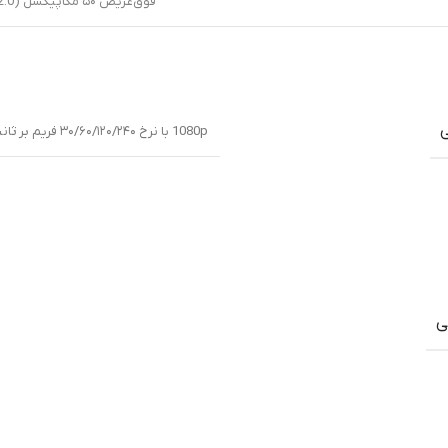
فوق‌عریض ۵۰ مگاپیکسل (f/2.0، زاویه ۱۲۰ درجه، سنسور ۱/۲.۷۶ اینچ، پیکسل ۰.۶۴ µm، فوکوس خودکار PDAF)
ی
1080p با نرخ ۳۰/۶۰/۱۲۰/۲۴۰ فریم بر ثانیه
ی