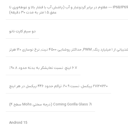
دارای گواهی IP68/IP69 — مقاوم در برابر گردوغبار و آب (پاشش آب با فشار بالا و غوطه‌وری تا
عمق ۱.۵ متر به مدت ۳۰ دقیقه)
دو سیم کارت نانو
,
PWM
,
حداکثر روشنایی ۴۵۰۰ نیت
,
نرخ نوسازی ۱۲۰ هرتز
۶.۷ اینچ، نسبت نمایشگر به بدنه حدود ۹۰.۸٪
۱۲۲۰×۲۷۱۲ پیکسل، نسبت ۲۰:۹، تراکم حدود ۴۴۶ پیکسل در هر اینچ
Corning Gorilla Glass 7i (درجه سختی Mohs سطح ۴)
Android 15