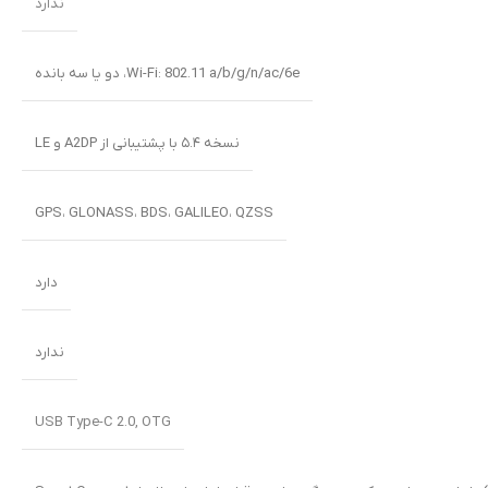
ندارد
Wi-Fi: ‎802.11 a/b/g/n/ac/6e، دو یا سه بانده
نسخه ۵.۴ با پشتیبانی از A2DP و LE
GPS، GLONASS، BDS، GALILEO، QZSS
دارد
ندارد
USB Type-C 2.0, OTG