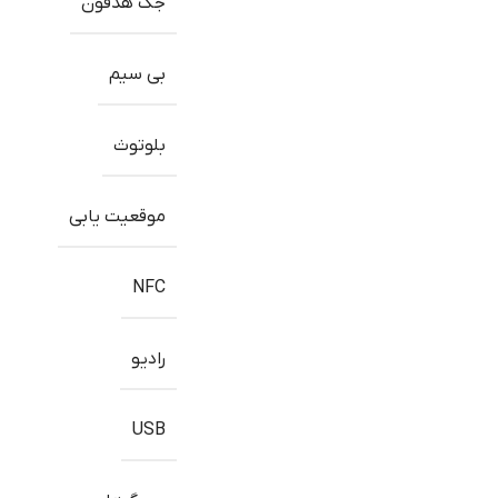
جک هدفون
بی سیم
بلوتوث
موقعیت یابی
NFC
رادیو
USB