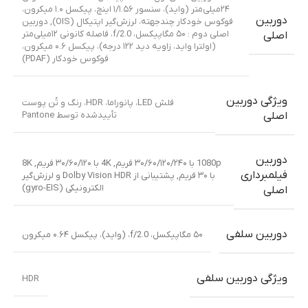
۲۴میلی‌متر (واید)، سنسور ۱/۱.۵۶ اینچ، پیکسل ۱.۰ میکرون،
دوربین
فوکوس خودکار چندجهته، لرزش‌گیر اپتیکال (OIS)
,
دوربین
اصلی دوم : ۵۰ مگاپیکسل، f/2.0، فاصله کانونی ۱۲میلی‌متر
اصلی
(اولترا واید، زاویه دید ۱۲۲ درجه)، پیکسل ۰.۶ میکرون،
فوکوس خودکار (PDAF)
ویژگی دوربین
فلش LED، پانوراما، HDR، رنگ و تُن پوست
تأییدشده توسط Pantone
اصلی
دوربین
1080p با ۳۰/۶۰/۱۲۰/۲۴۰ فریم
,
4K با ۳۰/۶۰/۱۲۰ فریم
,
8K
فیلمبرداری
با ۳۰ فریم
,
پشتیبانی از Dolby Vision HDR و لرزش‌گیر
الکترونیکی (gyro-EIS)
اصلی
دوربین سلفی
۵۰ مگاپیکسل، f/2.0، (واید)، پیکسل ۰.۶۴ میکرون
ویژگی دوربین سلفی
HDR