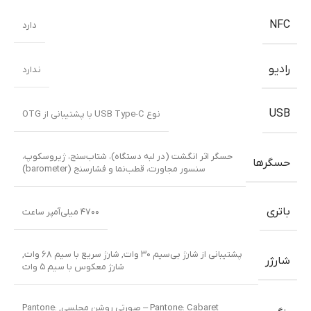
NFC
دارد
رادیو
ندارد
USB
نوع USB Type-C با پشتیبانی از OTG
حسگر اثر انگشت (در لبه دستگاه)، شتاب‌سنج، ژیروسکوپ،
حسگرها
سنسور مجاورت، قطب‌نما و فشارسنج (barometer)
باتری
۴۷۰۰ میلی‌آمپر ساعت
پشتیبانی از شارژ بی‌سیم ۳۰ وات
,
شارژ سریع با سیم ۶۸ وات
,
شارژر
شارژ معکوس با سیم ۵ وات
Pantone: Cabaret – صورتی روشن مجلسی
,
Pantone: