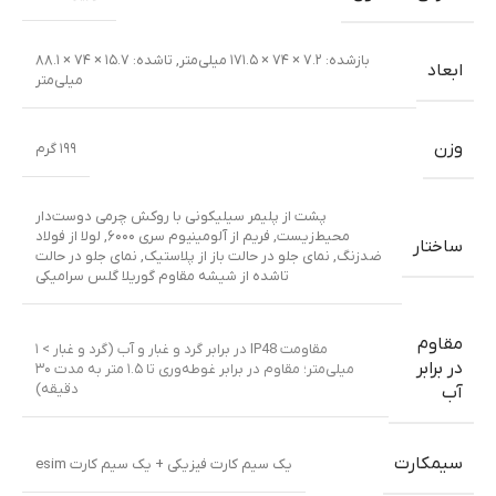
بازشده: ۷.۲ × ۷۴ × ۱۷۱.۵ میلی‌متر
,
تا‌شده: ۱۵.۷ × ۷۴ × ۸۸.۱
ابعاد
میلی‌متر
وزن
۱۹۹ گرم
پشت از پلیمر سیلیکونی با روکش چرمی دوست‌دار
محیط‌زیست
,
فریم از آلومینیوم سری ۶۰۰۰
,
لولا از فولاد
ساختار
ضدزنگ
,
نمای جلو در حالت باز از پلاستیک
,
نمای جلو در حالت
تا‌شده از شیشه مقاوم گوریلا گلس سرامیکی
مقاوم
مقاومت IP48 در برابر گرد و غبار و آب (گرد و غبار > ۱
در برابر
میلی‌متر؛ مقاوم در برابر غوطه‌وری تا ۱.۵ متر به مدت ۳۰
دقیقه)
آب
سیمکارت
یک سیم کارت فیزیکی + یک سیم کارت esim