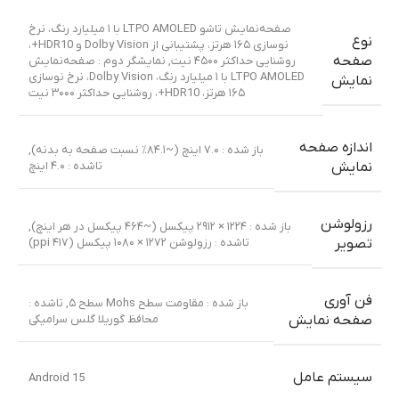
صفحه‌نمایش تاشو LTPO AMOLED با ۱ میلیارد رنگ، نرخ
نوع
نوسازی ۱۶۵ هرتز، پشتیبانی از Dolby Vision و HDR10+،
صفحه
روشنایی حداکثر ۴۵۰۰ نیت
,
نمایشگر دوم : صفحه‌نمایش
LTPO AMOLED با ۱ میلیارد رنگ، Dolby Vision، نرخ نوسازی
نمایش
۱۶۵ هرتز، HDR10+، روشنایی حداکثر ۳۰۰۰ نیت
اندازه صفحه
باز شده : ۷.۰ اینچ (~۸۴.۱٪ نسبت صفحه به بدنه)
,
تاشده : ۴.۰ اینچ
نمایش
رزولوشن
باز شده : ۱۲۲۴ × ۲۹۱۲ پیکسل (~۴۶۴ پیکسل در هر اینچ)
,
تاشده : رزولوشن ۱۲۷۲ × ۱۰۸۰ پیکسل (۴۱۷ ppi)
تصویر
فن آوری
باز شده : مقاومت سطح Mohs سطح ۵
,
تاشده :
محافظ گوریلا گلس سرامیکی
صفحه نمایش
سیستم عامل
Android 15