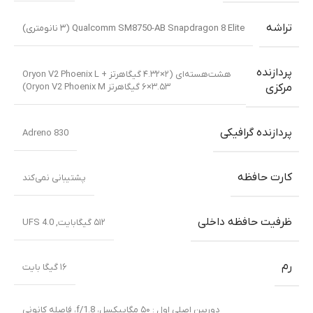
تراشه
Qualcomm SM8750-AB Snapdragon 8 Elite (۳ نانومتری)
پردازنده
هشت‌هسته‌ای (۲×۴.۳۲ گیگاهرتز Oryon V2 Phoenix L +
۶×۳.۵۳ گیگاهرتز Oryon V2 Phoenix M)
مرکزی
پردازنده گرافیکی
Adreno 830
کارت حافظه
پشتیبانی نمی‌کند
ظرفیت حافظه داخلی
۵۱۲ گیگابایت
,
UFS 4.0
رم
۱۶ گیگا بایت
دوربین اصلی اول : ۵۰ مگاپیکسل، f/1.8، فاصله کانونی