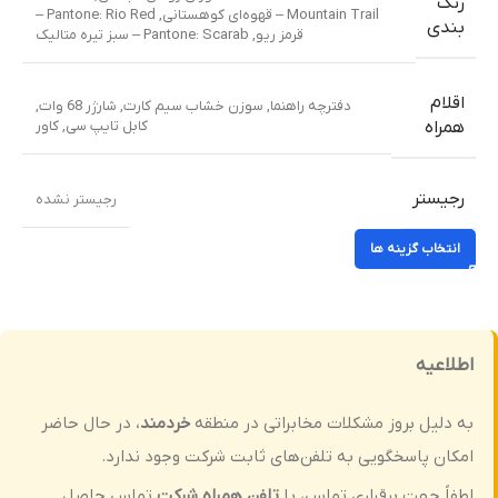
رنگ
Mountain Trail – قهوه‌ای کوهستانی
,
Pantone: Rio Red –
بندی
قرمز ریو
,
Pantone: Scarab – سبز تیره متالیک
اقلام
دفترچه راهنما
,
سوزن خشاب سیم کارت
,
شارژر 68 وات
,
کابل تایپ سی
,
کاور
همراه
رجیستر
رجیستر نشده
انتخاب گزینه ها
اطلاعیه
به دلیل بروز مشکلات مخابراتی در منطقه
خردمند
، در حال حاضر
امکان پاسخگویی به تلفن‌های ثابت شرکت وجود ندارد.
لطفاً جهت برقراری تماس، با
تلفن همراه شرکت
تماس حاصل