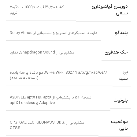
دوربین فیلمبرداری
4K با ۳۰/۶۰ فریم، 1080p با ۳۰/۶۰
فریم
سلفی
بلندگو
دارد، با اسپیکرهای استریو و پشتیبانی از Dolby Atmos
جک هدفون
پشتیبانی از Snapdragon Sound
,
ندارد
بی
Wi-Fi: Wi-Fi 802.11 a/b/g/n/ac/6e/7، دو بانده یا سه بانده
(بسته به منطقه)
سیم
نسخه ۵.۴ با پشتیبانی از A2DP، LE، aptX HD، aptX
بلوتوث
Adaptive و aptX Lossless
موقعیت
پشتیبانی از GPS، GALILEO، GLONASS، BDS،
QZSS
یابی