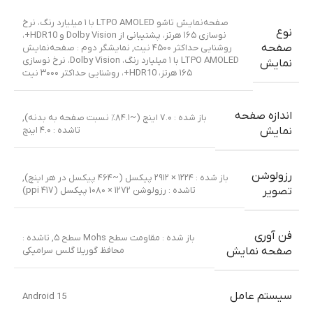
صفحه‌نمایش تاشو LTPO AMOLED با ۱ میلیارد رنگ، نرخ
نوع
نوسازی ۱۶۵ هرتز، پشتیبانی از Dolby Vision و HDR10+،
صفحه
روشنایی حداکثر ۴۵۰۰ نیت
,
نمایشگر دوم : صفحه‌نمایش
LTPO AMOLED با ۱ میلیارد رنگ، Dolby Vision، نرخ نوسازی
نمایش
۱۶۵ هرتز، HDR10+، روشنایی حداکثر ۳۰۰۰ نیت
اندازه صفحه
باز شده : ۷.۰ اینچ (~۸۴.۱٪ نسبت صفحه به بدنه)
,
تاشده : ۴.۰ اینچ
نمایش
رزولوشن
باز شده : ۱۲۲۴ × ۲۹۱۲ پیکسل (~۴۶۴ پیکسل در هر اینچ)
,
تاشده : رزولوشن ۱۲۷۲ × ۱۰۸۰ پیکسل (۴۱۷ ppi)
تصویر
فن آوری
باز شده : مقاومت سطح Mohs سطح ۵
,
تاشده :
محافظ گوریلا گلس سرامیکی
صفحه نمایش
سیستم عامل
Android 15