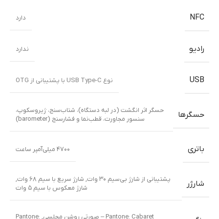
NFC
دارد
رادیو
ندارد
USB
نوع USB Type-C با پشتیبانی از OTG
حسگر اثر انگشت (در لبه دستگاه)، شتاب‌سنج، ژیروسکوپ،
حسگرها
سنسور مجاورت، قطب‌نما و فشارسنج (barometer)
باتری
۴۷۰۰ میلی‌آمپر ساعت
پشتیبانی از شارژ بی‌سیم ۳۰ وات
,
شارژ سریع با سیم ۶۸ وات
,
شارژر
شارژ معکوس با سیم ۵ وات
Pantone: Cabaret – صورتی روشن مجلسی
,
Pantone: