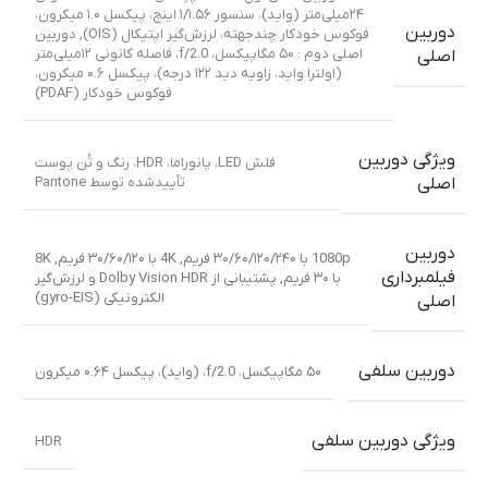
۲۴میلی‌متر (واید)، سنسور ۱/۱.۵۶ اینچ، پیکسل ۱.۰ میکرون،
دوربین
فوکوس خودکار چندجهته، لرزش‌گیر اپتیکال (OIS)
,
دوربین
اصلی دوم : ۵۰ مگاپیکسل، f/2.0، فاصله کانونی ۱۲میلی‌متر
اصلی
(اولترا واید، زاویه دید ۱۲۲ درجه)، پیکسل ۰.۶ میکرون،
فوکوس خودکار (PDAF)
ویژگی دوربین
فلش LED، پانوراما، HDR، رنگ و تُن پوست
تأییدشده توسط Pantone
اصلی
دوربین
1080p با ۳۰/۶۰/۱۲۰/۲۴۰ فریم
,
4K با ۳۰/۶۰/۱۲۰ فریم
,
8K
فیلمبرداری
با ۳۰ فریم
,
پشتیبانی از Dolby Vision HDR و لرزش‌گیر
الکترونیکی (gyro-EIS)
اصلی
دوربین سلفی
۵۰ مگاپیکسل، f/2.0، (واید)، پیکسل ۰.۶۴ میکرون
ویژگی دوربین سلفی
HDR