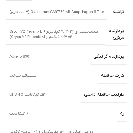
تراشه
Qualcomm SM8750-AB Snapdragon 8 Elite (۳ نانومتری)
پردازنده
هشت‌هسته‌ای (۲×۴.۳۲ گیگاهرتز Oryon V2 Phoenix L +
۶×۳.۵۳ گیگاهرتز Oryon V2 Phoenix M)
مرکزی
پردازنده گرافیکی
Adreno 830
کارت حافظه
پشتیبانی نمی‌کند
ظرفیت حافظه داخلی
۵۱۲ گیگابایت
,
UFS 4.0
رم
۱۶ گیگا بایت
دوربین اصلی اول : ۵۰ مگاپیکسل، f/1.8، فاصله کانونی