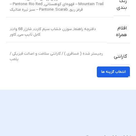
رنگ
Mountain Trail – قهوه‌ای کوهستانی
,
Pantone: Rio Red –
بندی
قرمز ریو
,
Pantone: Scarab – سبز تیره متالیک
اقلام
دفترچه راهنما
,
سوزن خشاب سیم کارت
,
شارژر 68 وات
,
کابل تایپ سی
,
کاور
همراه
رجیستر شده ( مسافری ) / گارانتی سلامت و اصالت فیزیکی /
گارانتی
پلمب
انتخاب گزینه ها