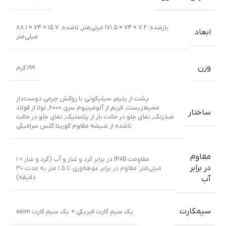
بازشده: ۷.۲ × ۷۴ × ۱۷۱.۵ میلی‌متر
,
تا‌شده: ۱۵.۷ × ۷۴ × ۸۸.۱
ابعاد
میلی‌متر
وزن
۱۹۹ گرم
پشت از پلیمر سیلیکونی با روکش چرمی دوست‌دار
محیط‌زیست
,
فریم از آلومینیوم سری ۶۰۰۰
,
لولا از فولاد
ساختار
ضدزنگ
,
نمای جلو در حالت باز از پلاستیک
,
نمای جلو در حالت
تا‌شده از شیشه مقاوم گوریلا گلس سرامیکی
مقاوم
مقاومت IP48 در برابر گرد و غبار و آب (گرد و غبار > ۱
در برابر
میلی‌متر؛ مقاوم در برابر غوطه‌وری تا ۱.۵ متر به مدت ۳۰
دقیقه)
آب
سیمکارت
یک سیم کارت فیزیکی + یک سیم کارت esim