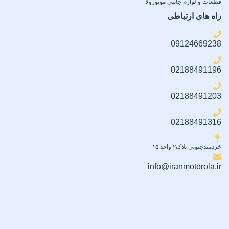
قطعات و لوازم جانبی موتورولا
راه های ارتباطی
09124669238
02188491196
02188491203
02188491316
خردمندجنوبی پلاک۲ واحد ۱۵
info@iranmotorola.ir