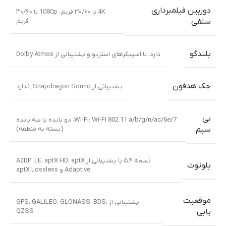
دوربین فیلمبرداری
4K با ۳۰/۶۰ فریم، 1080p با ۳۰/۶۰
فریم
سلفی
بلندگو
دارد، با اسپیکرهای استریو و پشتیبانی از Dolby Atmos
جک هدفون
پشتیبانی از Snapdragon Sound
,
ندارد
بی
Wi-Fi: Wi-Fi 802.11 a/b/g/n/ac/6e/7، دو بانده یا سه بانده
(بسته به منطقه)
سیم
نسخه ۵.۴ با پشتیبانی از A2DP، LE، aptX HD، aptX
بلوتوث
Adaptive و aptX Lossless
موقعیت
پشتیبانی از GPS، GALILEO، GLONASS، BDS،
QZSS
یابی