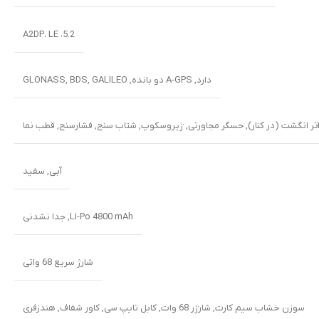
5.2، A2DP، LE
دارد, A-GPS دو بانده, GLONASS, BDS, GALILEO
ثر انگشت (در کنار)
,
حسگر مجاورتی
,
ژیروسکوپ
,
شتاب سنج
,
فشارسنج
,
قطب نما
آبی
,
سفید
Li-Po 4800 mAh
,
جدا نشدنی
شارژ سریع 68 واتی
سوزن خشاب سیم کارت
,
شارژر 68 وات
,
کابل تایپ سی
,
کاور شفاف
,
هندزفری