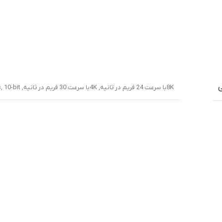
ی
8Kبا سرعت 24 فریم در ثانیه, 4Kبا سرعت 30 فریم در ثانیه, 1080p@30/60/120/240/960fps, 10-bit دارای فناوری HDR10 پلاس+, ژیروسکوپ-EIS