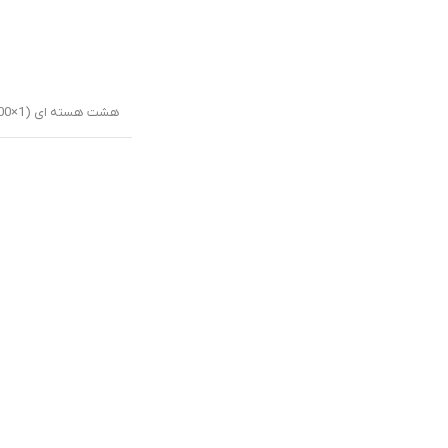
هشت هسته ای (1×3.00 GHz Cortex-X2 & 3×2.50 GHz Cortex-A710 & 4×1.80 GHz Cortex-A510)