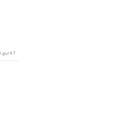
6.7 اینچ, 108.4 سانتیمتر مربع (نسبت سطح صفحه نمایش به بدنه در حدود 87.4 درصد)