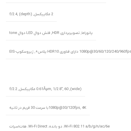
2 مگاپیکسل, f/2.4, (depth)
پانوراما
,
تصویربرداری HDR
,
فلش دوال LED دوال tone
(wide)
,
60 مگاپیکسل
,
1/2.8″
,
0.61Âµm
,
f/2.2
4Kبا سرعت 30 فریم در ثانیه
,
1080p@30/120fps
Wi-Fi 802.11 a/b/g/n/ac/6e، دو بانده، Wi-Fi Direct، هات‌اسپات