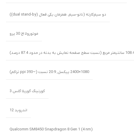
دو سیم‌کارته (نانو-سیم، همزمان یکی فعال (dual stand-by))
موتورولا اج 30 پرو
1080×2400 پیکسل, 20:9 نسبت (~393 ppi تراکم)
کورنینگ گوریلا گلس 3
اندروید 12
Qualcomm SM8450 Snapdragon 8 Gen 1 (4 nm)