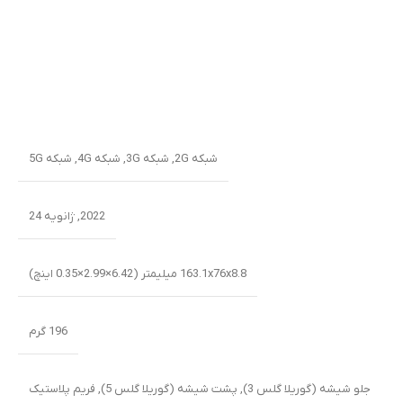
شبکه 2G
,
شبکه 3G
,
شبکه 4G
,
شبکه 5G
2022, ژانویه 24
163.1x76x8.8 میلیمتر (6.42×2.99×0.35 اینچ)
196 گرم
جلو شیشه (گوریلا گلس 3), پشت شیشه (گوریلا گلس 5), فریم پلاستیک