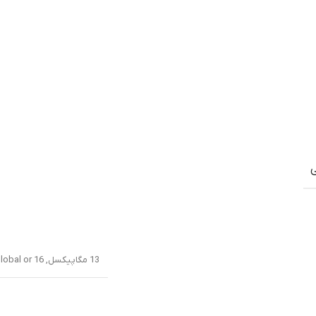
ی
13 مگاپیکسل, f/2.2, (wide), 1.12Âµm – Global or 16 مگاپیکسل, f/2.2, (wide), 1.12Âµm – China فقط