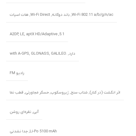
Wi-Fi 802.11 a/b/g/n/ac, باند دوگانه, Wi-Fi Direct, هات اسپات
5.1, A2DP, LE, aptX HD/Adaptive
دارد, .with A-GPS, GLONASS, GALILEO
رادیو FM
اثر انگشت (در کنار), شتاب سنج, ژیروسکوپ, حسگر مجاورتی, قطب نما
آبی
,
نقره‌ای روشن
Li-Po 5100 mAh, جدا نشدنی