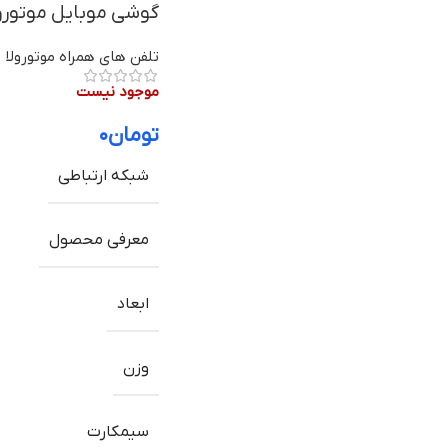
گوشی موبایل موتورولا موتو جی51 فایو جی
تلفن های همراه موتورولا
موجود نیست
تومان
۰
شبکه ارتباطی
معرفی محصول
ابعاد
وزن
سیمکارت