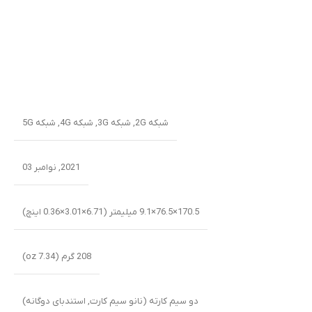
شبکه 2G
,
شبکه 3G
,
شبکه 4G
,
شبکه 5G
2021, نوامبر 03
170.5×76.5×9.1 میلیمتر (6.71×3.01×0.36 اینچ)
208 گرم (7.34 oz)
دو سیم کارته (نانو سیم کارت, استندبای دوگانه)