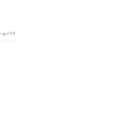
6.8 اینچ, 111.6 سانتیمتر مربع (نسبت سطح صفحه نمایش به بدنه در حدود 85.6 درصد)