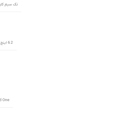
تک سیم کارت
6.2 اینچ, 96.4 سانتیمتر مربع (نسبت سطح صفحه نمایش به بدنه در حدود 81.3 درصد)
d One