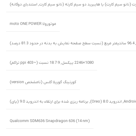
 (نانو سیم کارت) یا هایبرید دو سیم کارته (نانو سیم کارت, استندبای دوگانه)
موتورولا moto ONE POWER
1080×2246 پیکسل, 18.7:9 نسبت (~403 ppi تراکم)
کورنینگ گوریلا گلس (نامشخص version)
Androi
,
اندروید 8.0 (Oreo)
,
برنامه ریزی شده برای ارتقاء به اندروید 9.0 (پای)
Qualcomm SDM636 Snapdragon 636 (14 nm)