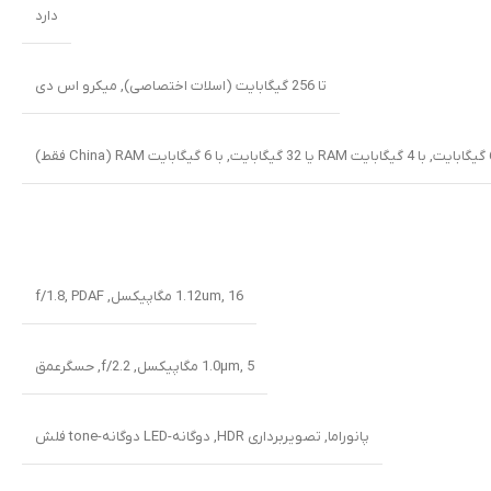
دارد
تا 256 گیگابایت (اسلات اختصاصی)
,
میکرو اس دی
,
با 4 گیگابایت RAM یا 32 گیگابایت
,
با 6 گیگابایت RAM (China فقط)
16 مگاپیکسل
,
1.12um
,
PDAF
,
f/1.8
5 مگاپیکسل
,
1.0µm
,
f/2.2
,
حسگرعمق
پانوراما
,
تصویربرداری HDR
,
دوگانه-LED دوگانه-tone فلش