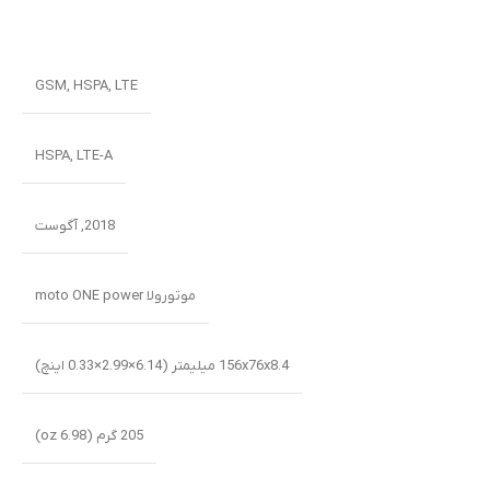
GSM
,
HSPA
,
LTE
HSPA
,
LTE-A
2018
,
آگوست
موتورولا moto ONE power
156x76x8.4 میلیمتر (6.14×2.99×0.33 اینچ)
205 گرم (6.98 oz)