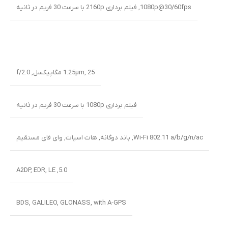
1080p@30/60fps
,
فیلم برداری 2160p با سرعت 30 فریم در ثانیه
25 مگاپیکسل
,
1.25µm
,
f/2.0
فیلم برداری 1080p با سرعت 30 فریم در ثانیه
Wi-Fi 802.11 a/b/g/n/ac
,
باند دوگانه
,
هات اسپات
,
وای فای مستقیم
A2DP
,
EDR
,
LE
,
5.0
BDS
,
GALILEO
,
GLONASS
,
with A-GPS