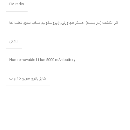
FM radio
اثر انگشت (در پشت)
,
حسگر مجاورتی
,
ژیروسکوپ
,
شتاب سنج
,
قطب نما
مشکی
Non-removable Li-Ion 5000 mAh battery
شارژ باتری سریع 15 وات