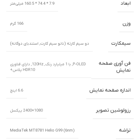
ابعاد
7.9 * 74.4 * 160.5 میلی‌متر
وزن
166 گرم
سیمکارت
دو سیم کارته (نانو سیم کارت, استندبای دوگانه)
فن آوری صفحه
P-OLED, با 1 میلیارد رنگ, 120Hz, دارای فناوری
HDR10 پلاس+
نمایش
اندازه صفحه نمایش
6.6 اینچ
رزولوشین تصویر
1080×2400 پیکسل
تراشه
MediaTek MT8781 Helio G99 (6nm)