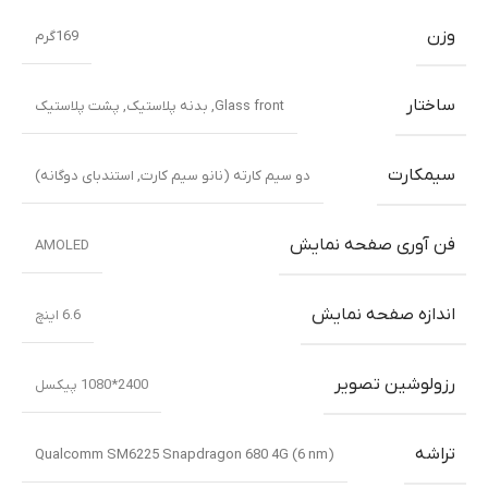
وزن
169گرم
ساختار
Glass front
,
بدنه پلاستیک
,
پشت پلاستیک
سیمکارت
دو سیم کارته (نانو سیم کارت, استندبای دوگانه)
فن آوری صفحه نمایش
AMOLED
اندازه صفحه نمایش
6.6 اینچ
رزولوشین تصویر
2400*1080 پیکسل
تراشه
Qualcomm SM6225 Snapdragon 680 4G (6 nm)