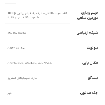
فیلم برداری
4Kبا سرعت 30 فریم در ثانیه, فیلم برداری 1080p
با سرعت 30 فریم در ثانیه
دوربین سلفی
شبکه ارتباطی
2G/3G/4G/5G
بلوتوث
5.2، A2DP، LE
مکان یابی
A-GPS, BDS, GALILEO, GLONASS
بلندگو
دارد, اسپیکرهای استریو
جک هدفون
خیر