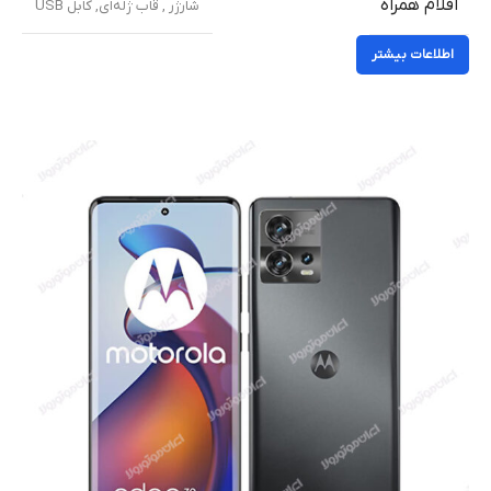
اقلام همراه
شارژر , قاب ژله‌ای, کابل USB
اطلاعات بیشتر