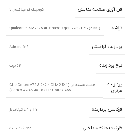
فن آوری صفحه نمایش
کورنینگ گوریلا گلس 3
تراشه
Qualcomm SM7325-AE Snapdragon 778G+ 5G (6 nm)
پردازنده گرافیکی
Adreno 642L
نوع پردازنده
۶۴ بیت
پردازنده
هشت هسته ای (1×2.5 GHz Cortex-A78 & 3×2.4 GHz
Cortex-A78 & 4×1.8 GHz Cortex-A55)
مرکزی
فرکانس پردازنده
1.9 و 2.4 گیگاهرتز
ظرفیت حافظه داخلی
256 گیگا بایت