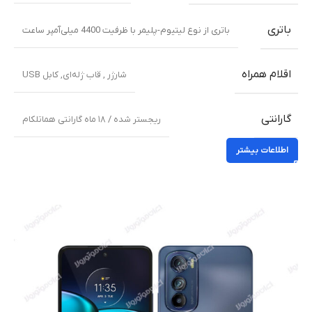
باتری
باتری از نوع لیتیوم-پلیمر با ظرفیت 4400 میلی‌آمپر ساعت
اقلام همراه
شارژر , قاب ژله‌ای, کابل USB
گارانتی
ریجستر شده / ۱۸ ماه گارانتی هماتلکام
اطلاعات بیشتر