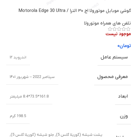
گوشی موبایل موتورولا اج ۳۰ الترا / Motorola Edge 30 Ultra
تلفن های همراه موتورولا
موجود نیست
تومان
۰
سیستم عامل
اندروید ۱۲
معرفی محصول
سپتامبر 2022 – شهریور ۱۴۰۱
ابعاد
161.8*73.5*8.4 میلیمتر
وزن
198.5 گرم
پشت شیشه (گوریلا گلس 5)
,
جلو شیشه (گوریلا گلس 5)
,