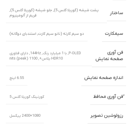
پشت شیشه (گوریلا گلس 5)
,
جلو شیشه (گوریلا گلس 5)
,
ساختار
فریم از آلومینیوم
سیمکارت
دو سیم کارته (نانو سیم کارت, استندبای دوگانه)
فن آوری
P-OLED, با 1 میلیارد رنگ, 144Hz, دارای فناوری
HDR10 پلاس+, 1100 nits (peak)
صفحه نمایش
اندازه صفحه نمایش
6.55 اینچ
ُفن آوری محافظ
کورنینگ گوریلا گلس 5
رزولوشین تصویر
1080×2400 پیکسل