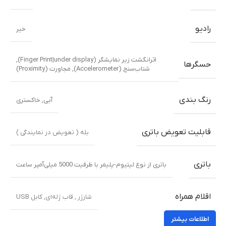
رادیو
خیر
اثرانگشت زیر نمایشگر (Finger Print|under display),
حسگرها
شتاب‌سنج (Accelerometer), مجاورت (Proximity)
رنگ بندی
آبی
,
خاکستری
قابلیت تعویض باتری
بله ( تعویض در نمایندگی )
باتری
باتری از نوع لیتیوم-پلیمر با ظرفیت 5000 میلی‌آمپر ساعت
اقلام همراه
شارژر , قاب ژله‌ای, کابل USB
اطلاعات بیشتر