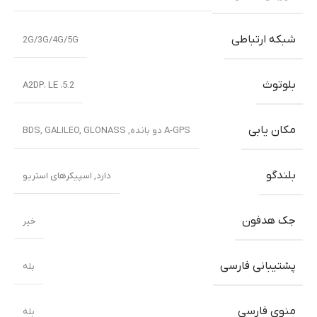
شبکه ارتباطی
2G/3G/4G/5G
بلوتوث
5.2، A2DP، LE
مکان یابی
A-GPS دو بانده, BDS, GALILEO, GLONASS
بلندگو
دارد, اسپیکرهای استریو
جک هدفون
خیر
پشتیبانی فارسی
بله
منوی فارسی
بله