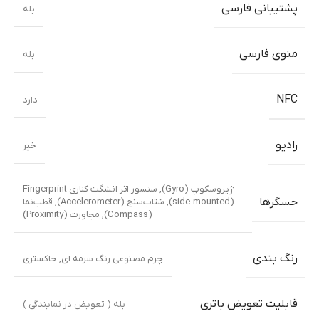
پشتیبانی فارسی
بله
منوی فارسی
بله
NFC
دارد
رادیو
خیر
ژیروسکوپ (Gyro), سنسور اثر انشگت کناری Fingerprint
حسگرها
(side-mounted), شتاب‌سنج (Accelerometer), قطب‌نما
(Compass), مجاورت (Proximity)
رنگ بندی
چرم مصنوعی رنگ سرمه ای
,
خاکستری
قابلیت تعویض باتری
بله ( تعویض در نمایندگی )