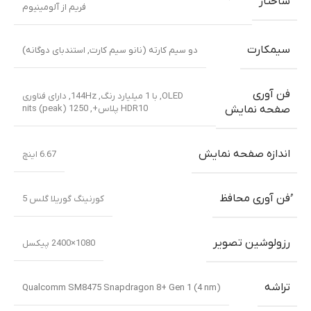
ساختار
فریم از آلومینیوم
سیمکارت
دو سیم کارته (نانو سیم کارت, استندبای دوگانه)
فن آوری
OLED, با 1 میلیارد رنگ, 144Hz, دارای فناوری
HDR10 پلاس+, 1250 nits (peak)
صفحه نمایش
اندازه صفحه نمایش
6.67 اینچ
ُفن آوری محافظ
کورنینگ گوریلا گلس 5
رزولوشین تصویر
1080×2400 پیکسل
تراشه
Qualcomm SM8475 Snapdragon 8+ Gen 1 (4 nm)