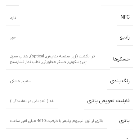
NFC
دارد
رادیو
خیر
اثر انگشت (زیر صفحه نمایش, optical), شتاب سنج,
حسگرها
ژیروسکوپ, حسگر مجاورتی, قطب نما, فشارسنج
رنگ بندی
سفید
,
مشکی
قابلیت تعویض باتری
بله ( تعویض در نمایندگی )
باتری
باتری از نوع لیتیوم-پلیمر با ظرفیت 4610 میلی آمپر ساعت