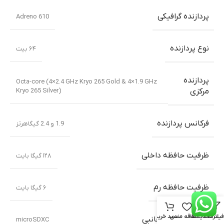
پردازنده گرافیکی
Adreno 610
نوع پردازنده
۶۴ بیت
پردازنده
Octa-core (4×2.4 GHz Kryo 265 Gold & 4×1.9 GHz
Kryo 265 Silver)
مرکزی
فرکانس پردازنده
1.9 و 2.4 گیگاهرتز
ظرفیت حافظه داخلی
۱۲۸ گیگا بایت
ظرفیت حافظه رم
۶ گیگا بایت
فیلترها
مقایسه
علاقه مندی
سبد خرید
ظرفیت حافظه جانبی
microSDXC