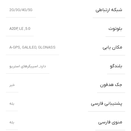
شبکه ارتباطی
2G/3G/4G/5G
بلوتوث
A2DP
,
LE
,
5.0
مکان یابی
A-GPS, GALILEO, GLONASS
بلندگو
دارد, اسپیکرهای استریو
جک هدفون
خیر
پشتیبانی فارسی
بله
منوی فارسی
بله