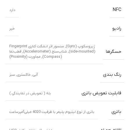
NFC
دارد
رادیو
خیر
ژیروسکوپ (Gyro), سنسور اثر انشگت کناری Fingerprint
حسگرها
(side-mounted), شتاب‌سنج (Accelerometer), قطب‌نما
(Compass), مجاورت (Proximity)
رنگ بندی
آبی
,
خاکستری
,
سبز
قابلیت تعویض باتری
بله ( تعویض در نمایندگی )
باتری
باتری از نوع لیتیوم پلیمر با ظرفیت 4020 میلی‌آمپرساعت