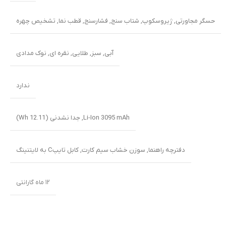
حسگر مجاورتی
,
ژیروسکوپ
,
شتاب سنج
,
فشارسنج
,
قطب نما
,
تشخیص چهره
آبی
,
سبز
,
طلایی
,
نقره ای
,
نوک مدادی
ندارد
Li-Ion 3095 mAh, جدا نشدنی (12.11 Wh)
دفترچه راهنما
,
سوزن خشاب سیم کارت
,
کابل تایپC به لایتنینگ
۱۲ ماه گارانتی