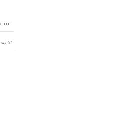
D
1000 nits (HBM), 1200 nits (peak)
6.1 اینچ, 90.2 سانتیمتر مربع (نسبت سطح صفحه نمایش به بدنه در حدود 86.0 درصد)