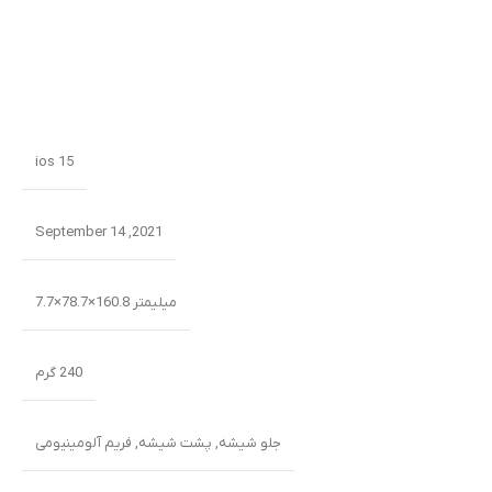
ios 15
2021, September 14
میلیمتر 160.8×78.7×7.7
240 گرم
جلو شیشه
,
پشت شیشه
,
فریم آلومینیومی