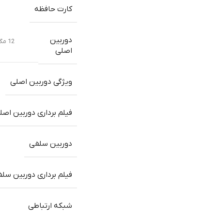
کارت حافظه
دوربین
12 مگاپیکسل, f/1.5, 26mm (wide), 1.9Âµm, دوگانه pixel PDAF, sensor-shift OIS
اصلی
ویژگی دوربین اصلی
فیلم برداری دوربین اصل
دوربین سلفی
فیلم برداری دوربین سل
شبکه ارتباطی