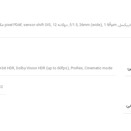
12 مگاپیکسل, f/1.8, 13mm, 120Ëš (ultrawide), PDAF
,
ی
/240fps, 10-bit HDR, Dolby Vision HDR (up to 60fps), ProRes, Cinematic mode
12 مگاپیکسل,  1/3.6″ SL 3D, (depth/biometrics sensor
فی