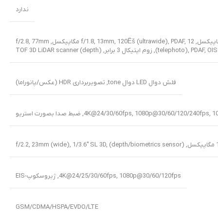
ندارد
,
12 مگاپیکسل, f/2.8, 77mm
(telephoto), PDAF, OIS, زوم اپتیکال 3 برابر
,
TOF 3D LiDAR scanner (depth)
فلش دوال LED دوال tone, تصویربرداری HDR (عکس/پانوراما)
4K@24/30/60fps, 1080p@30/60/120, ضبط صدا بصورت استریو
f/2.2, 23mm (wide),)
4K@24/25/30/60fps, 1080p@30/60/120fps, ژیروسکوپ-EIS
GSM/CDMA/HSPA/EVDO/LTE