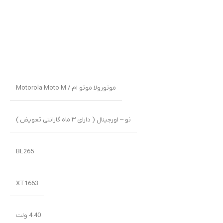
موتورولا موتو ام / Motorola Moto M
نو – اورجینال ( دارای ۳ ماه گارانتی تعویض )
BL265
XT1663
4.40 ولت