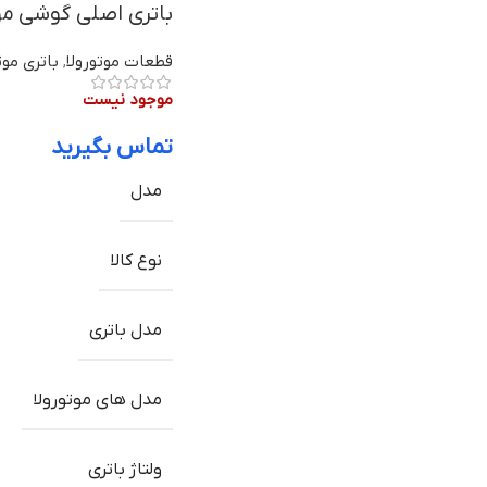
باتری اصلی گوشی موتورولا Moto M مدل BL265 |
قطعات موتورولا
,
باتری موت
موجود نیست
تماس بگیرید
مدل
نوع کالا
مدل باتری
مدل های موتورولا
ولتاژ باتری