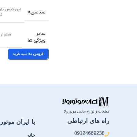
ضدضربه
کا
سایر
مقاوم د
ویژگی ها
افزودن به سبد خرید
قطعات و لوازم جانبی موتورولا
راه های ارتباطی
با ایران موتورو
09124669238
خانه