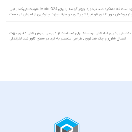
این کیس دارای ضخامت ۴ میلی‌متر، تست سقوط درجه اول، و طراحی با فناوری مخصوص بالشتک هوا است که عملکرد ضد برخورد چهار گوشه را برای Moto G24 تقویت می‌کند ٬ این
دوم پوشش دور تا دور فریم با شیارهای دو طرف جهت جلوگیری از لغزش در دست
ه نمایش , دارای لبه های برجسته برای محافظت از دوربین , برش های دقیق جهت
اتصال شارژر و جک هدفون , طراحی منحصر به فرد در سطح کاور ضد لغزندگی