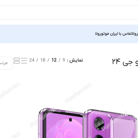
ولا
تماس با ایران موتورولا
جه
 جی ۲۴
نمایش
9
12
18
24