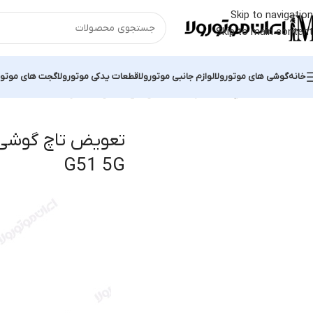
Skip to navigation
Skip to main content
خانه
گوشی های موتورولا
لوازم جانبی موتورولا
قطعات یدکی موتورولا
گجت های موتور
خانه
محصولات برچسب خورده “تعویض تاچ گوشی موبایل Moto G51 5G”
G51 5G