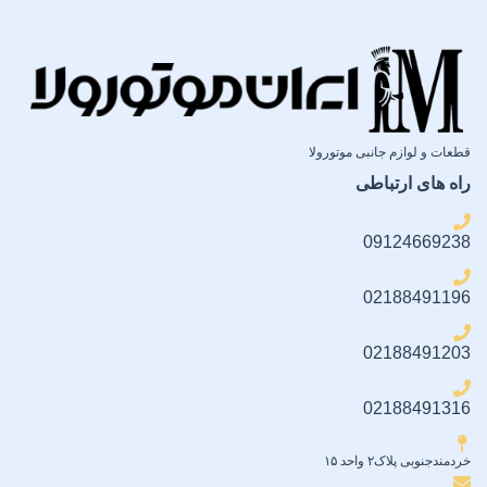
ضمانت سلامت فیزیکی کالا
ضمانت سلامت فیزیکی کالا
قطعات و لوازم جانبی موتورولا
راه های ارتباطی
09124669238
02188491196
02188491203
02188491316
خردمندجنوبی پلاک۲ واحد ۱۵