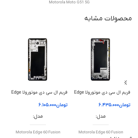
Motorola Moto G51 5G
محصولات مشابه
نوع قطعه
فریم ال‌سی‌دی / قاب میانی
مناسب برای
تعویض قاب میانی آسیب‌دیده یا شکسته
کیفیت ساخت
فریم ال سی دی موتورولا Edge
فریم ال سی دی موتورولا Edge
60 Pro | فریم قاب میانی
60 Fusion | فریم قاب میانی
50 ion
اورجینال (Original Equipment Manufacturer – OEM)
تومان
۶.۴۳۵.۰۰۰
تومان
۶.۱۰۵.۰۰۰
توم
ص
د
مدل
مدل
گارانتی
Motorola Edge 60 Fusion
Motorola Edge 60 Fusion
ضمانت سلامت فیزیکی کالا