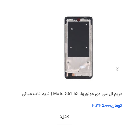
فریم ال سی دی موتورولا Moto G51 5G | فریم قاب میانی
5G
تومان
۴.۳۴۵.۰۰۰
توم
مدل