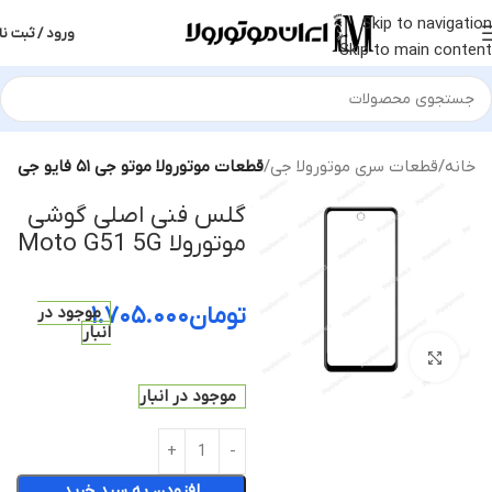
Skip to navigation
ورود / ثبت نا
Skip to main content
خانه
قطعات سری موتورولا جی
قطعات موتورولا موتو جی ۵۱ فایو جی
گلس فنی اصلی گوشی
موتورولا Moto G51 5G
تومان
۱.۷۰۵.۰۰۰
موجود در
انبار
بزرگنمایی تصویر
موجود در انبار
افزودن به سبد خرید