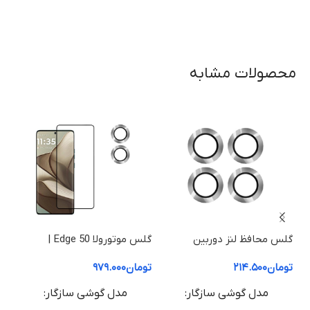
محصولات مشابه
گلس محافظ لنز دوربین
گلس موتورولا Edge 50 |
موتورولا Edge 60 Pro
محافظ صفحه نمایش موتورولا
| م
تومان
۲۱۴.۵۰۰
تومان
۹۷۹.۰۰۰
توم
50 Edge (شفاف +HD)
50 Fusion (شفاف +HD
مدل گوشی سازگار
مدل گوشی سازگار