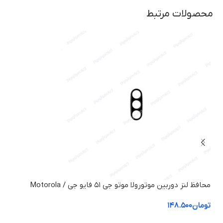
محصولات مرتبط
محافظ لنز دوربین موتورولا موتو جی ۵۱ فایو جی / Motorola
5G
Moto G51 5G
تومان
۱۴۸.۵۰۰
توم
کد ک