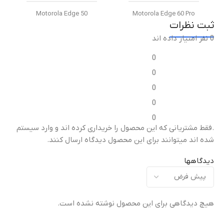
Motorola Edge 50
Motorola Edge 60 Pro
ثبت نظرات
0 نفر امتیاز داده اند
نوع گلس
نوع گلس
0
گلس محافظ لنز دوربین فلزی
گلس خمیده +HD (Curved
0
موتورولا Metal Frame + HD
HD+ Glass)
)
Glass)
0
0
میزان شفافیت
میزان شفافیت
0
.فقط مشتریانی که این محصول را خریداری کرده اند و وارد سیستم
شفافیت بالا (High
شده اند میتوانند برای این محصول دیدگاه ارسال کنند.
شفافیت بالا (High
Transparency)
)
Transparency)
دیدگاهها
مقاومت در برابر خط و
م
مقاومت در برابر خط و
خش
خ
خش
هیچ دیدگاهی برای این محصول نوشته نشده است.
مناسب برای استفاده روزانه
سختی 9H (Anti-Scratch)