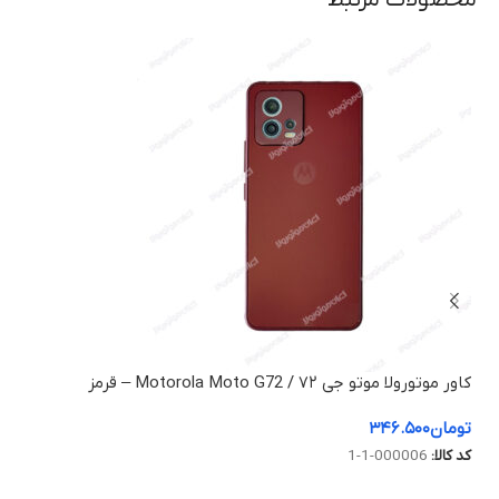
محصولات مرتبط
کاور موتورولا موتو جی ۷۲ / Motorola Moto G72 – قرمز
شارژر دیوا
تومان
۳۴۶.۵۰۰
تم
کد کالا:
000006-1-1