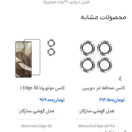
شارژر دیواری ۳۰ وات موتورولا
محصولات مشابه
توان خروجی
۳۰ وات
فناوری شارژ سریع
PD 3.0 (Power Delivery)
ولتاژ ورودی
گلس محافظ لنز دوربین
گلس موتورولا Edge 50 |
موتورولا Edge 60 Pro
محافظ صفحه نمایش موتورولا
| م
100-240 ولت 50/60 AC هرتز
تومان
۲۱۴.۵۰۰
تومان
۹۷۹.۰۰۰
توم
50 Edge (شفاف +HD)
50 Fusion (شفاف +HD
مدل گوشی سازگار
مدل گوشی سازگار
ولتاژ و شدت جریان
Motorola Edge 50
Motorola Edge 60 Pro
۱۲ ولت / ۲.۵ آمپر
,
۵ ولت / ۳ آمپر
,
۹ ولت / ۳ آمپر