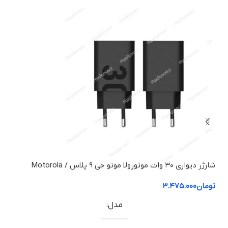
شارژر دیواری ۳۰ وات موتورولا موتو جی ۹ پلاس / Motorola
us
Turbo Power 30W Moto G9 Plus
تومان
۳.۴۷۵.۰۰۰
توم
مدل