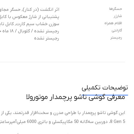
حسگرها
اثر انگشت (در کنار), حسگر مجا
شارژر
پشتیبانی از شارژ معکوس با کابل, شارژ بی‌سیم 50 وات, شارژ سریع 80
اقلام همراه
سوزن خشاب سیم کارت, کابل تایپ سی
گارانتی
رجیستر نشده / گلوبال / ۱۸ ماه خدمات پس از فروش
رجیستر
رجیستر نشده
توضیحات تکمیلی
معرفی گوشی تاشو پرچمدار موتورولا
8 Gen 5، دوربین سه‌گانه 50 مگاپیکسلی و باتری 6000 میلی‌آمپرساعتی، این دستگاه را به گزینه‌ای ایده‌آل برای کاربران حرفه‌ای، تولیدکنندگان محتوا و علاقه‌مندان به تکنولوژی تبدیل کرده است.