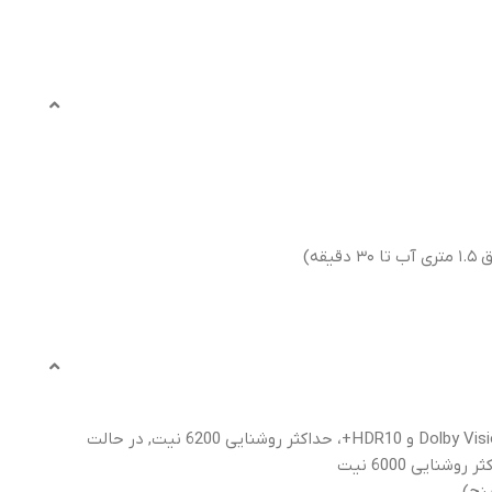
در حالت باز: نمایشگر تاشو LTPO P-OLED با نمایش ۱ میلیارد رنگ، نرخ نوسازی 120 هرتز، پشتیبانی از Dolby Vision و HDR10+، حداکثر روشنایی 6200 نیت, در حالت