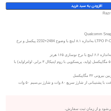
افزودن به سبد خرید
نمایشگر تاشو LTPO P-OLED به‌اندازه ۸.۱ اینچ با وضوح 2484×2232 پیکسل و نرخ
سه‌گانه ۵۰ + ۵۰ + ۵۰ مگاپیکسل (واید، پریسکوپی با زوم اپتیکال ۳ برابر، اولتراواید) با
ی‌شود و از زمان ثبت سفارش،