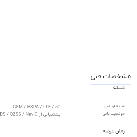
مشخصات فنی
شبکه
شبکه ارتباطی
GSM / HSPA / LTE / 5G
موقعیت یابی
پشتیبانی از GPS / GLONASS / GALILEO / BDS / QZSS / NavIC
زمان عرضه