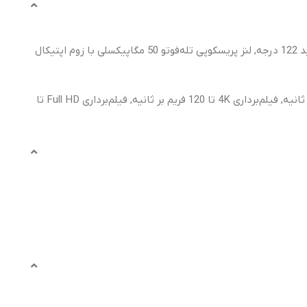
پشتیبانی از فوکوس خودکار PDAF, دوربین سه‌گانه 50 مگاپیکسلی, لنز اولتراواید 50 مگاپیکسلی با زاویه دید 122 درجه, لنز پریسکوپی تله‌فوتو 50 مگاپیکسلی با زوم اپتیکال
پشتیبانی از HDR10+ ده بیتی و لرزشگیر gyro-EIS, ضبط 4K با Dolby Vision, ضبط ویدیو 8K با 30 فریم بر ثانیه, فیلم‌برداری 4K تا 120 فریم بر ثانیه, فیلم‌برداری Full HD تا