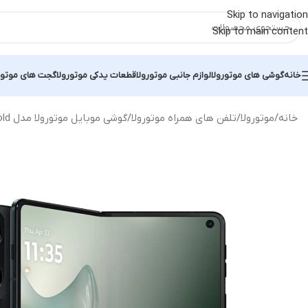
Skip to navigation
Skip to main content
خانه
گوشی های موتورولا
لوازم جانبی موتورولا
قطعات یدکی موتورولا
گجت های موتور
خانه
موتورولا
تلفن های همراه موتورولا
گوشی موبایل موتورولا مدل Razr Fold ظرفیت 512 گیگابایت و رم 16 گیگابایت