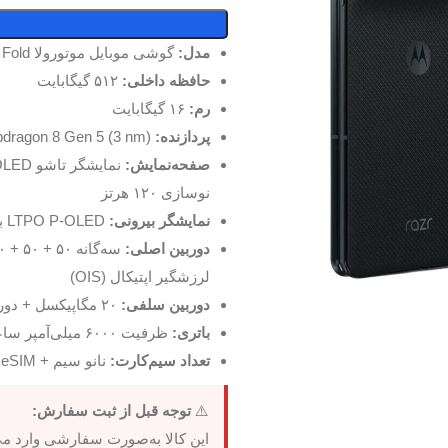
مدل:
گوشی موبایل موتورولا Razr Fold
حافظه داخلی:
۵۱۲ گیگابایت
رم:
۱۶ گیگابایت
پردازنده:
Qualcomm Snapdragon 8 Gen 5 (3 nm)
صفحه‌نمایش:
نوسازی ۱۲۰ هرتز
نمایشگر بیرونی:
LTPO P-OLED به‌اندازه ۶.۶ اینچ با نرخ نوسازی ۱۶۵ هرتز
دوربین اصلی:
لرزشگیر اپتیکال (OIS)
دوربین سلفی:
۲۰ مگاپیکسل + دوربین بیرونی ۳۲ مگاپیکسل
باتری:
ظرفیت ۶۰۰۰ میلی‌آمپر ساعت با پشتیبانی از شارژ سریع ۸۰ وات و شارژ بی‌سیم ۵۰ وات
تعداد سیم‌کارت:
نانو سیم + eSIM
⚠️
توجه قبل از ثبت سفارش:
این کالا به‌صورت سفارشی وارد م