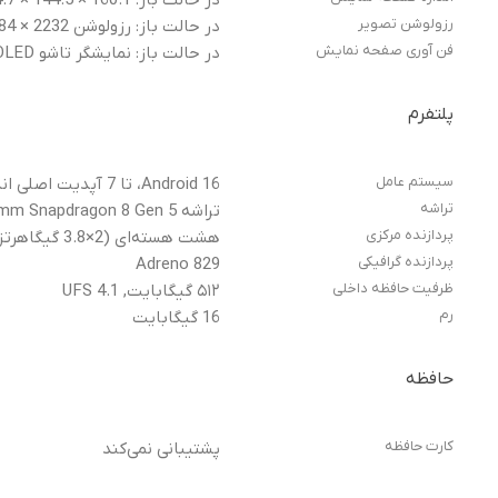
رزولوشن تصویر
در حالت باز: رزولوشن 2232 × 2484 پیکسل, در حالت بسته: رزولوشن 1080 × 2520 پیکسل
فن آوری صفحه نمایش
در حالت باز: نمایشگر تاشو LTPO P-OLED, در حالت بسته: نمایشگر بیرونی LTPO P-OLED
پلتفرم
سیستم عامل
Android 16، تا 7 آپدیت اصلی اندروید
تراشه
تراشه Qualcomm Snapdragon 8 Gen 5 با لیتوگرافی ۳ نانومتری
پردازنده مرکزی
هشت هسته‌ای (2×3.8 گیگاهرتز Oryon V3 Phoenix L + 6×3.32 گیگاهرتز Oryon V3 Phoenix M)
پردازنده گرافیکی
Adreno 829
ظرفیت حافظه داخلی
۵۱۲ گیگابایت, UFS 4.1
رم
16 گیگابایت
حافظه
کارت حافظه
پشتیبانی نمی‌کند