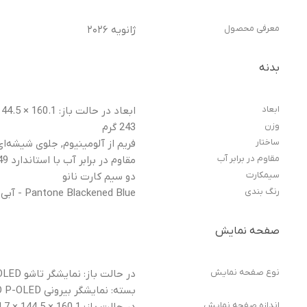
معرفی محصول
ژانویه ۲۰۲۶
بدنه
ابعاد
ابعاد در حالت باز: 160.1 × 144.5 × 4.7 میلی‌متر, ابعاد در حالت بسته: 160.1 × 73.6 × 10.1 میلی‌متر
وزن
243 گرم
ساختار
فریم از آلومینیوم, جلوی شیشه‌ای (illa Glass Victus 2
مقاوم در برابر آب
مقاوم در برابر آب با استاندارد IP48/IP49 (مقاوم در برابر پاشش آب با فشار بالا و قابلیت غوطه‌وری در عمق ۱.۵ متری آب تا ۳۰ دقیقه)
سیمکارت
دو سیم کارت نانو
رنگ بندی
Pantone Blackened Blue - آبی تیره دودی, Pantone Lily White - سفید صدفی یاسی
صفحه نمایش
نوع صفحه نمایش
بسته: نمایشگر بیرونی LTPO P-OLED با نمایش ۱ میلیارد رنگ، پشتیبانی از Dolby Vision و HDR10+، حداکثر روشنایی 6000 نیت
اندازه صفحه نمایش
در حالت باز: 160.1 × 144.5 × 4.7 میلی‌متر (8.1 اینچ), در حالت بسته: 160.1 × 73.6 × 10.1 میلی‌متر (6.6 اینچ)