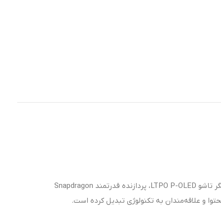
این گوشی تاشو پرچمدار با طراحی مدرن و سخت‌افزار قدرتمند، یکی از پیشرفته‌ترین محصولات دنیای موبایل محسوب می‌شود. استفاده از نمایشگر تاشو LTPO P-OLED، پردازنده قدرتمند Snapdragon