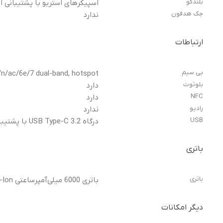
بلندگو
اسپیکرهای استریو با پشتیبانی از Dolby Atmos, تنظیم صدا توسط se
جک هدفون
ندارد
ارتباطات
بی سیم
/n/ac/6e/7 dual-band, hotspot
بلوتوث
دارد
NFC
دارد
رادیو
ندارد
USB
درگاه USB Type-C 3.2 با پشتیبانی از DisplayPort 1.2
باتری
باتری
باتری 6000 میلی‌آمپرساعتی Si/C Li-Ion
دیگر امکانات