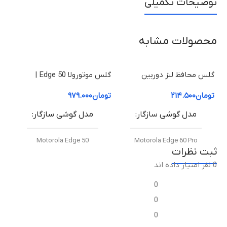
توضیحات تکمیلی
محصولات مشابه
گلس محافظ لنز دوربین
گلس موتورولا Edge 50 |
موتورولا Edge 60 Pro
محافظ صفحه نمایش موتورولا
| م
تومان
۲۱۴.۵۰۰
تومان
۹۷۹.۰۰۰
توم
50 Edge (شفاف +HD)
50 Fusion (شفاف +HD
مدل گوشی سازگار
مدل گوشی سازگار
Motorola Edge 50
Motorola Edge 60 Pro
ثبت نظرات
0 نفر امتیاز داده اند
نوع گلس
نوع گلس
0
گلس محافظ لنز دوربین فلزی
گلس خمیده +HD (Curved
0
موتورولا Metal Frame + HD
HD+ Glass)
)
Glass)
0