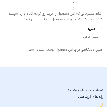
0
میزان شفافیت
میزان شفافیت
0
.فقط مشتریانی که این محصول را خریداری کرده اند و وارد سیستم
شفافیت بالا (High
شده اند میتوانند برای این محصول دیدگاه ارسال کنند.
شفافیت بالا (High
Transparency)
)
Transparency)
دیدگاهها
مقاومت در برابر خط و
م
مقاومت در برابر خط و
خش
خ
خش
هیچ دیدگاهی برای این محصول نوشته نشده است.
مناسب برای استفاده روزانه
سختی 9H (Anti-Scratch)
لبه ها
میزان پوشش
لبه خمیده با برش دقیق
ل
پوشش دقیق و فیت روی لنز
(Curved & Precision-Cut
)
Edges)
قطعات و لوازم جانبی موتورولا
اقلام همراه
راه های ارتباطی
میزان پوشش
۱ عدد دستمال تمیزکننده شماره ۱