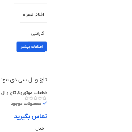
اقلام همراه
گارانتی
اطلاعات بیشتر
تاچ و ال سی دی موتورولا Moto X با
قطعات موتورولا
,
تاچ و ال 
محصولات موجود
تماس بگیرید
مدل