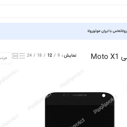
ولا
تماس با ایران موتورولا
Showing al
Mot
نمایش
9
12
18
24