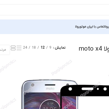
ولا
تماس با ایران موتورولا
Showing al
mot
نمایش
9
12
18
24