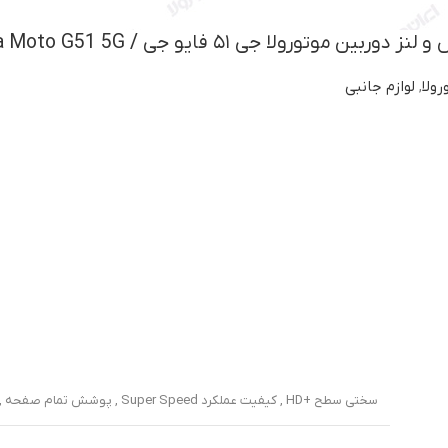
تورولا جی ۵۱ فایو جی / Motorola Moto G51 5G
ولا
,
لوازم جانبی
سختی سطح +HD , کیفیت عملکرد Super Speed , پوشش تمام صفحه , مقاوم در برابر سقوط , مقاوم در برابر ضربه , دور تا دور محافظ دارای کادر مشکی