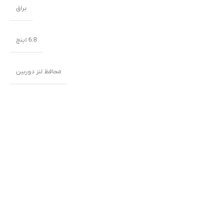
براق
6.8 اینچ
محافظ لنز دوربین