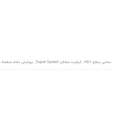
سختی سطح +HD , کیفیت عملکرد Super Speed , پوشش تمام صفحه , مقاوم در برابر سقوط , مقاوم در برابر ضربه , دور تا دور محافظ دارای کادر مشکی