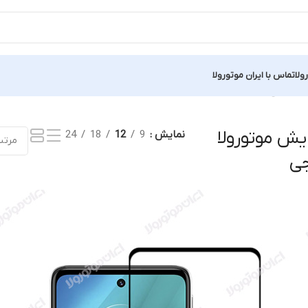
ولا
تماس با ایران موتورولا
Showing all 2 results
ش موتورولا
نمایش
9
12
18
24