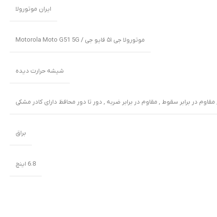
ایران موتورولا
موتورولا جی ۵۱ فایو جی / Motorola Moto G51 5G
شیشه حرارت دیده
براق
6.8 اینچ