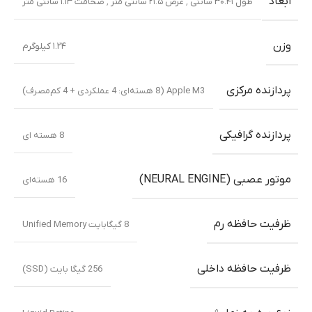
ابعاد
طول ۳۰.۴۱ سانتی ٬ عرض ۲۱.۵ سانتی متر ٬ ضخامت ۱.۱۳ سانتی متر
وزن
۱.۲۴ کیلوگرم
پردازنده مرکزی
Apple M3 (8 هسته‌ای: 4 عملکردی + 4 کم‌مصرف)
پردازنده گرافیکی
8 هسته ای
موتور عصبی (NEURAL ENGINE)
16 هسته‌ای
ظرفیت حافظه رم
8 گیگابایت Unified Memory
ظرفیت حافظه داخلی
256 گیگا بایت (SSD)