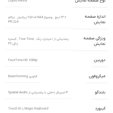
نوع صفحه نمایش
Liquid Retina
اندازه صفحه
۱۳.۶ اینچ ٬ وضوح ۲۵۶۰x1664 پیکسل ٬ تراکم
PPI 224
نمایش
ویژگی صفحه
پشتیبانی از ۱ میلیارد رنگ ٬ True Tone ٬ گستره
رنگی P3
نمایش
دوربین
FaceTime HD 1080p
میکروفون
فناوری Beamforming
بلندگو
۴ اسپیکر داخلی با پشتیبانی از Spatial Audio
کیبورد
Magic Keyboard با Touch ID