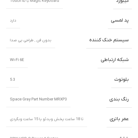
کیبورد
Magic Keyboard با Touch ID
پد لمسی
دارد
سیستم خنک کننده
بدون فن ٬ طراحی بی صدا
شبکه ارتباطی
Wi-Fi 6E
بلوتوث
5.3
رنگ بندی
Space Gray Part Number MRXP3
عمر باتری
تا 18 ساعت پخش ویدئو یا 15 ساعت وبگردی