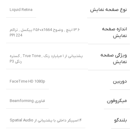
نوع صفحه نمایش
Liquid Retina
اندازه صفحه
۱۳.۶ اینچ ٬ وضوح ۲۵۶۰x1664 پیکسل ٬ تراکم
PPI 224
نمایش
ویژگی صفحه
پشتیبانی از ۱ میلیارد رنگ ٬ True Tone ٬ گستره
رنگی P3
نمایش
دوربین
FaceTime HD 1080p
میکروفون
فناوری Beamforming
بلندگو
۴ اسپیکر داخلی با پشتیبانی از Spatial Audio