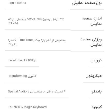
نوع صفحه نمایش
Liquid Retina
اندازه صفحه
۱۳.۶ اینچ ٬ وضوح ۲۵۶۰x1664 پیکسل ٬ تراکم
PPI 224
نمایش
ویژگی صفحه
پشتیبانی از ۱ میلیارد رنگ ٬ True Tone ٬ گستره
رنگی P3
نمایش
دوربین
FaceTime HD 1080p
میکروفون
فناوری Beamforming
بلندگو
۴ اسپیکر داخلی با پشتیبانی از Spatial Audio
کیبورد
Magic Keyboard با Touch ID