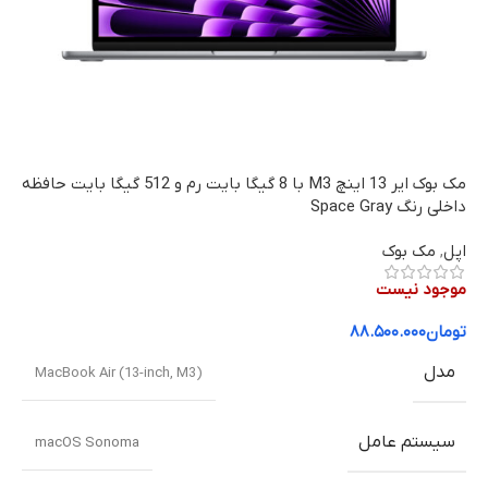
مک بوک ایر 13 اینچ M3 با 8 گیگا بایت رم و 512 گیگا بایت حافظه
داخلی رنگ Space Gray
اپل
,
مک بوک
موجود نیست
تومان
۸۸.۵۰۰.۰۰۰
مدل
MacBook Air (13-inch, M3)
سیستم عامل
macOS Sonoma