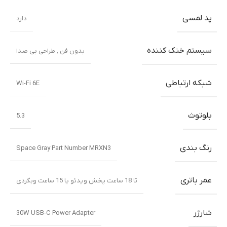
پد لمسی
دارد
سیستم خنک کننده
بدون فن ٬ طراحی بی صدا
شبکه ارتباطی
Wi-Fi 6E
بلوتوث
5.3
رنگ بندی
Space Gray Part Number MRXN3
عمر باتری
تا 18 ساعت پخش ویدئو یا 15 ساعت وبگردی
شارژر
30W USB-C Power Adapter