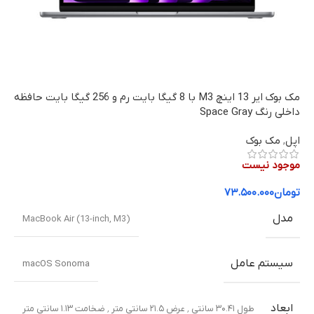
مک بوک ایر 13 اینچ M3 با 8 گیگا بایت رم و 256 گیگا بایت حافظه
داخلی رنگ Space Gray
اپل
,
مک بوک
موجود نیست
تومان
۷۳.۵۰۰.۰۰۰
مدل
MacBook Air (13-inch, M3)
سیستم عامل
macOS Sonoma
ابعاد
طول ۳۰.۴۱ سانتی ٬ عرض ۲۱.۵ سانتی متر ٬ ضخامت ۱.۱۳ سانتی متر