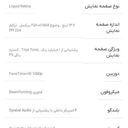
نوع صفحه نمایش
Liquid Retina
اندازه صفحه
۱۳.۶ اینچ ٬ وضوح ۲۵۶۰x1664 پیکسل ٬ تراکم
PPI 224
نمایش
ویژگی صفحه
پشتیبانی از ۱ میلیارد رنگ ٬ True Tone ٬ گستره
رنگی P3
نمایش
دوربین
FaceTime HD 1080p
میکروفون
فناوری Beamforming
بلندگو
۴ اسپیکر داخلی با پشتیبانی از Spatial Audio