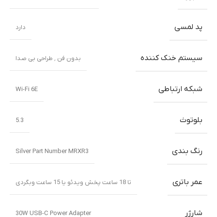
پد لمسی
دارد
سیستم خنک کننده
بدون فن ٬ طراحی بی صدا
شبکه ارتباطی
Wi-Fi 6E
بلوتوث
5.3
رنگ بندی
Silver Part Number MRXR3
عمر باتری
تا 18 ساعت پخش ویدئو یا 15 ساعت وبگردی
شارژر
30W USB-C Power Adapter