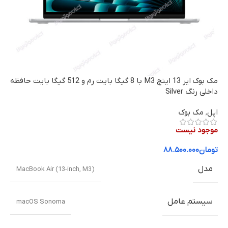
مک بوک ایر 13 اینچ M3 با 8 گیگا بایت رم و 512 گیگا بایت حافظه
داخلی رنگ Silver
اپل
,
مک بوک
موجود نیست
تومان
۸۸.۵۰۰.۰۰۰
مدل
MacBook Air (13-inch, M3)
سیستم عامل
macOS Sonoma