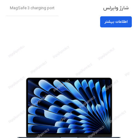
شارژ وایرلس
MagSafe 3 charging port
اطلاعات بیشتر