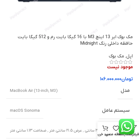
مک بوک ایر 13 اینچ M3 با 16 گیگا بایت رم و 512 گیگا بایت
حافظه داخلی رنگ Midnight
اپل
,
مک بوک
موجود نیست
تومان
۱۰۶.۰۰۰.۰۰۰
مدل
MacBook Air (13-inch, M3)
سیستم عامل
macOS Sonoma
ابعاد
طول ۳۰.۴۱ سانتی ٬ عرض ۲۱.۵ سانتی متر ٬ ضخامت ۱.۱۳ سانتی متر
فیلترها
مقایسه
علاقه مندی
سبد خرید