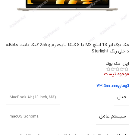
مک بوک ایر 13 اینچ M3 با 8 گیگا بایت رم و 256 گیگا بایت حافظه
داخلی رنگ Starlight
اپل
,
مک بوک
موجود نیست
تومان
۷۳.۵۰۰.۰۰۰
مدل
MacBook Air (13-inch, M3)
سیستم عامل
macOS Sonoma