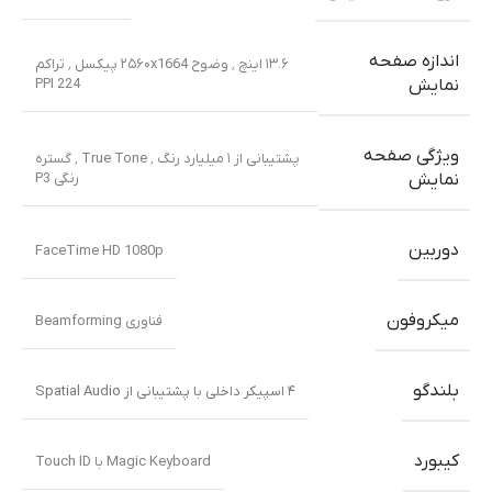
اندازه صفحه
۱۳.۶ اینچ ٬ وضوح ۲۵۶۰x1664 پیکسل ٬ تراکم
PPI 224
نمایش
ویژگی صفحه
پشتیبانی از ۱ میلیارد رنگ ٬ True Tone ٬ گستره
رنگی P3
نمایش
دوربین
FaceTime HD 1080p
میکروفون
فناوری Beamforming
بلندگو
۴ اسپیکر داخلی با پشتیبانی از Spatial Audio
کیبورد
Magic Keyboard با Touch ID