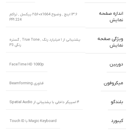
اندازه صفحه
۱۳.۶ اینچ ٬ وضوح ۲۵۶۰x1664 پیکسل ٬ تراکم
PPI 224
نمایش
ویژگی صفحه
پشتیبانی از ۱ میلیارد رنگ ٬ True Tone ٬ گستره
رنگی P3
نمایش
دوربین
FaceTime HD 1080p
میکروفون
فناوری Beamforming
بلندگو
۴ اسپیکر داخلی با پشتیبانی از Spatial Audio
کیبورد
Magic Keyboard با Touch ID