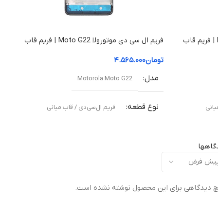
فریم ال سی دی موتورولا Moto G23 | فریم قاب
فریم ال سی دی موتورولا Moto G22 | فریم قاب
میانی
تومان
۴.۵۶۵.۰۰۰
مدل
Motorola Moto G22
نوع قطعه
یانی
فریم ال‌سی‌دی / قاب میانی
مناسب برای
گاهها
ته
تعویض قاب میانی آسیب‌دیده یا شکسته
 دیدگاهی برای این محصول نوشته نشده است.
کیفیت ساخت
Original –
اورجینال (Original Equipment Manufacturer –