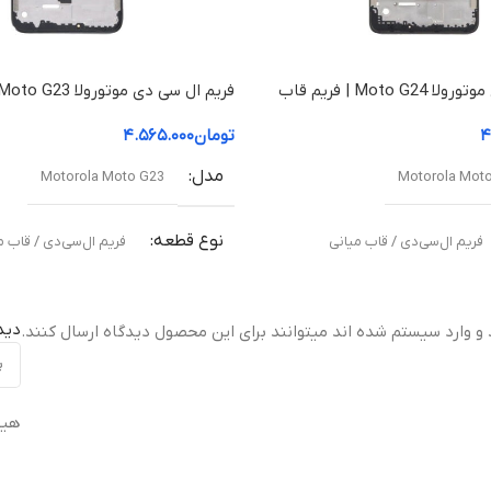
فریم ال سی دی موتورولا Moto G24 | فریم قاب
میانی
۴
تومان
۴.۵۶۵.۰۰۰
مدل
Motorola Moto G23
Motorola Mot
نوع قطعه
فریم ال‌سی‌دی / قاب میانی
فریم ال‌سی‌دی / قاب م
مناسب برای
دید
 و وارد سیستم شده اند میتوانند برای این محصول دیدگاه ارسال کنند.
نی آسیب‌دیده یا شکسته
تعویض قاب میانی آسیب‌دیده یا شکس
هیچ
ت
کیفیت ساخت
ال (Original Equipment Manufacturer –
اورجینال ( Equipment Manufacturer