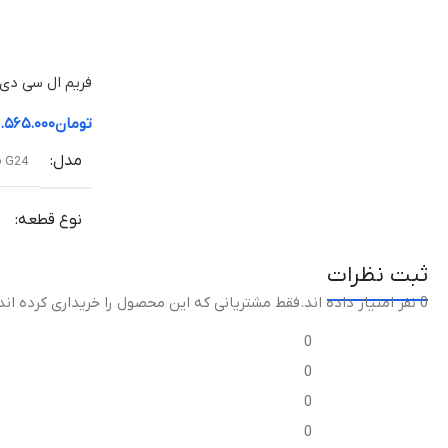
تعویض قاب میانی آسیب‌دیده یا شکسته
کیفیت ساخت
میانی
تومان
.۵۶۵.۰۰۰
اورجینال (Original Equipment Manufacturer –
مدل
o G24
OEM)
نوع قطعه
گارانتی
ضمانت سلامت فیزیکی کالا
ثبت نظرات
مناسب برای
0 نفر امتیاز داده اند
.فقط مشتریانی که این محصول را خریداری کرده اند
تعویض قاب میا
0
0
کیفیت ساخ
0
0
اورجین