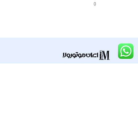
OEM)
0
گارانتی
ضما
قطعات و لوازم جانبی موتورولا
راه های ارتباطی
با ایران موتورو
09124669238
خانه
02188491196
اخبار موتورولا
پیگیری محموله پس
02188491203
تماس با ما
02188491316
خردمندجنوبی پلاک۲ واحد ۱۵
info@iranmotorola.ir