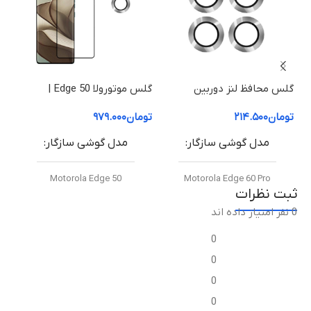
گلس محافظ لنز دوربین
گلس موتورولا Edge 50 |
موتورولا Edge 60 Pro
محافظ صفحه نمایش موتورولا
| م
تومان
۲۱۴.۵۰۰
تومان
۹۷۹.۰۰۰
توم
50 Edge (شفاف +HD)
50 Fusion (شفاف +HD
مدل گوشی سازگار
مدل گوشی سازگار
Motorola Edge 50
Motorola Edge 60 Pro
ثبت نظرات
0 نفر امتیاز داده اند
نوع گلس
نوع گلس
0
گلس محافظ لنز دوربین فلزی
گلس خمیده +HD (Curved
0
موتورولا Metal Frame + HD
HD+ Glass)
)
Glass)
0
0
میزان شفافیت