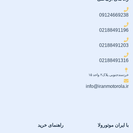
تمیزکننده شماره ۲ (خشک)
Edge-to-Edge Coverage)
)
09124669238
اقلام همراه
02188491196
دو عدد محافظ لنز دوربین
02188491203
02188491316
خردمندجنوبی پلاک۲ واحد ۱۵
info@iranmotorola.ir
با ایران موتورولا
راهنمای خرید