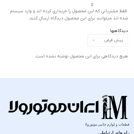
میزان شفافیت
0
.فقط مشتریانی که این محصول را خریداری کرده اند و وارد سیستم
شفافیت بالا (High
شده اند میتوانند برای این محصول دیدگاه ارسال کنند.
شفافیت بالا (High
Transparency)
)
Transparency)
دیدگاهها
مقاومت در برابر خط و
م
مقاومت در برابر خط و
خش
خ
خش
هیچ دیدگاهی برای این محصول نوشته نشده است.
مناسب برای استفاده روزانه
سختی 9H (Anti-Scratch)
لبه ها
میزان پوشش
لبه خمیده با برش دقیق
ل
پوشش دقیق و فیت روی لنز
(Curved & Precision-Cut
)
Edges)
اقلام همراه
میزان پوشش
قطعات و لوازم جانبی موتورولا
۱ عدد دستمال تمیزکننده شماره ۱
(مرطوب) ۱ عدد دستمال
پوشش کامل لبه تا لبه (Full
راه های ارتباطی