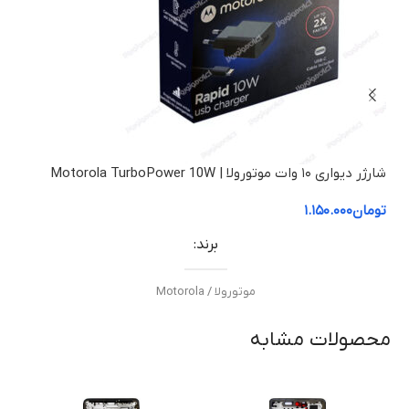
شارژر دیواری ۱۰ وات موتورولا | Motorola TurboPower 10W
لنز د
تومان
۱.۱۵۰.۰۰۰
توم
برند
موتورولا / Motorola
محصولات مشابه
مدل
TurboPower 10W USB-C