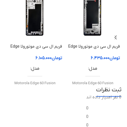
توان خروجی
۱۰ وات
فناوری شارژ سریع
فریم ال سی دی موتورولا Edge
فریم ال سی دی موتورولا Edge
60 Pro | فریم قاب میانی
60 Fusion | فریم قاب میانی
50 ion
(Rapid Charge)دارد
تومان
۶.۴۳۵.۰۰۰
تومان
۶.۱۰۵.۰۰۰
توم
مدل
مدل
نوع درگاه خروجی
Motorola Edge 60 Fusion
Motorola Edge 60 Fusion
USB Type-C
ثبت نظرات
0 نفر امتیاز داده اند
نوع قطعه
نوع قطعه
ولتاژ و شدت جریان
0
فریم ال‌سی‌دی / قاب میانی
فریم ال‌سی‌دی / قاب میانی
0
۵ ولت / ۲ آمپر
0