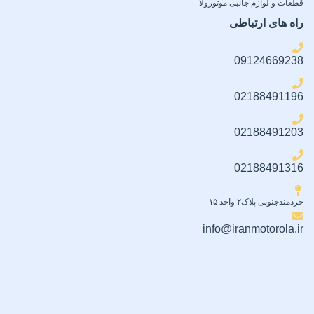
قطعات و لوازم جانبی موتورولا
راه های ارتباطی
09124669238
02188491196
02188491203
02188491316
خردمندجنوبی پلاک۲ واحد ۱۵
info@iranmotorola.ir