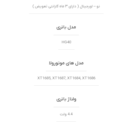
نو – اورجینال ( دارای ۳ ماه گارانتی تعویض )
مدل باتری
HG40
مدل های موتورولا
XT1685, XT1687, XT1684, XT1686
ولتاژ باتری
4.4 ولت