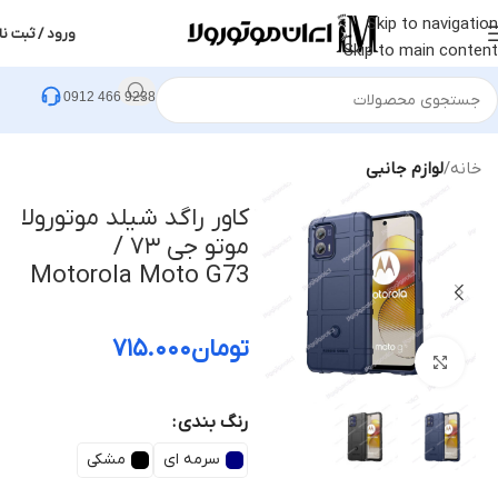
Skip to navigation
ورود / ثبت نا
Skip to main content
0912 466 9238
خانه
لوازم جانبی
کاور راگد شیلد موتورولا
موتو جی ۷۳ /
Motorola Moto G73
تومان
۷۱۵.۰۰۰
بزرگنمایی تصویر
رنگ بندی
سرمه ای
مشکی