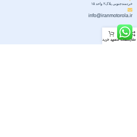
خردمندجنوبی پلاک۲ واحد ۱۵
info@iranmotorola.ir
مقایسه
علاقه مندی
سبد خرید
با ایران موتورولا
راهنمای خرید
خانه
ثبت سفارش
اخبار موتورولا
نحوه پرداخت
پیگیری محموله پستی
روش های ارسال سفارش
تماس با ما