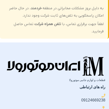
)
اقلام همراه
به دلیل بروز مشکلات مخابراتی در منطقه
خردمند
، در حال حاضر
اقلام همراه
امکان پاسخگویی به تلفن‌های ثابت شرکت وجود ندارد.
دو عدد محافظ لنز دوربین
لطفاً جهت برقراری تماس، با
تلفن همراه شرکت
تماس حاصل
۱ عدد دستمال تمیزکننده شماره ۱
(مرطوب) ۱ عدد دستمال
فرمایید.
تمیزکننده شماره ۲ (خشک)
)
قطعات و لوازم جانبی موتورولا
راه های ارتباطی
09124669238