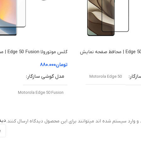
گلس موتورولا Edge 50 | محافظ صفحه نمایش
گلس موتورو
نمایش موتورولا 50 Fusion (شفاف +HD)
تومان
۸۸۰.۰۰۰
زگار
مدل گوشی سازگار
Motorola Edge 50
Motorola Edge 50 Fusion
نوع گلس
دید
 و وارد سیستم شده اند میتوانند برای این محصول دیدگاه ارسال کنند.
گلس خمیده +HD (Curved HD+ Glass)
ت