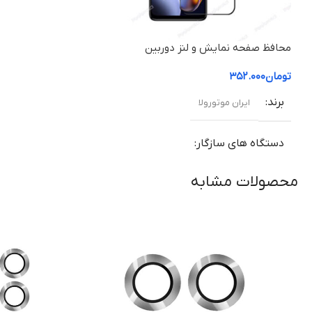
محافظ صفحه نمایش و لنز دوربین
موتورولا موتو جی ۵۴ / Motorola
تومان
۳۵۲.۰۰۰
Moto G54
برند
ایران موتورولا
دستگاه های سازگار
محصولات مشابه
موتورولا موتو جی ۵۴ / Motorola Moto
G54
جنس محافظ
شیشه حرارت دیده
ویژگی ها
سختی سطح +HD , کیفیت عملکرد