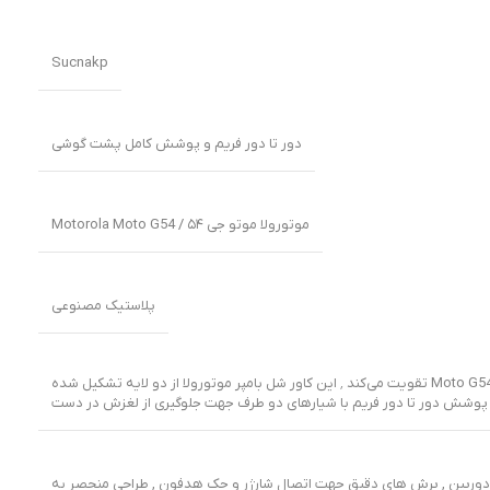
Sucnakp
دور تا دور فریم و پوشش کامل پشت گوشی
موتورولا موتو جی ۵۴ / Motorola Moto G54
پلاستیک مصنوعی
این کیس دارای ضخامت ۴ میلی‌متر، تست سقوط درجه اول، و طراحی با فناوری مخصوص بالشتک هوا است که عملکرد ضد برخورد چهار گوشه را برای Moto G54 تقویت می‌کند ٬ این کاور شل بامپر موتورولا از دو لایه تشکیل شده
پوشش دور تا دور فریم با شیارهای دو طرف جهت جلوگیری از لغزش در دست
از دوربین , برش های دقیق جهت اتصال شارژر و جک هدفون , طراحی منحصر به