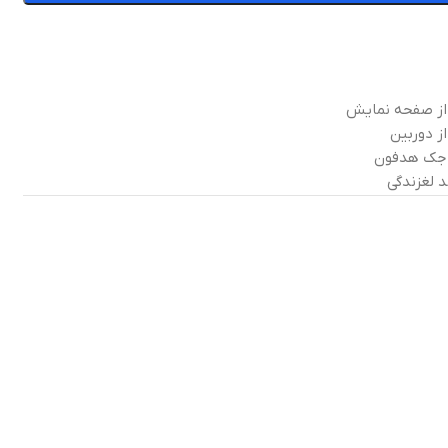
 از صفحه نمایش
ز دوربین
 جک هدفون
 لغزندگی