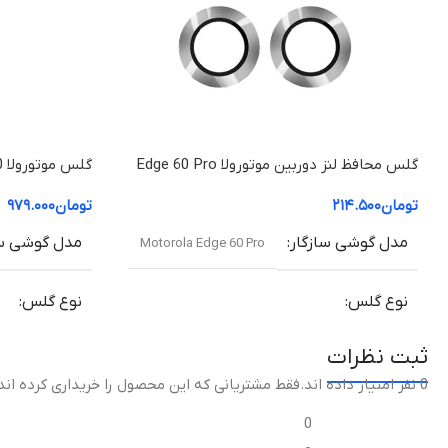
Super Speed , پوشش تمام صفحه ,
مقاوم در برابر سقوط , مقاوم در برابر
ضربه , دور تا دور محافظ دارای کادر
مشکی
ماهیت محافظ
براق
گلس محافظ لنز دوربین موتورولا Edge 60 Pro
اندازه صفحه نمایش
۶.۵ اینچ
موتورولا 50 Edge (شفاف +HD)
تومان
۲۱۴.۵۰۰
تومان
۹۷۹.۰۰۰
اقلام همراه
محافظ لنز دوربین
مدل گوشی سازگار
مدل گوشی سا
Motorola Edge 60 Pro
نوع گلس
نوع گلس
ثبت نظرات
گلس محافظ لنز دوربین فلزی موتورولا Metal Frame
گلس خمیده +HD (Curved HD+ Glass)
+ HD Glass)
0 نفر امتیاز داده اند
.فقط مشتریانی که این محصول را خریداری کرده اند
میزان شفافی
0
میزان شفافیت