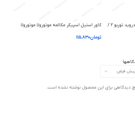
سوکت شارژ گوشی موبایل موتورولا دروید توربو ۲ /
کاور استیل اسپیکر مکالمه موتورولا موتورولا
دروید توربو ۲ / Motorola Droid Turbo2
تومان
۱۱۵.۸۳۰
گاهها
 دیدگاهی برای این محصول نوشته نشده است.