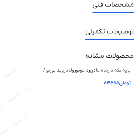
مشخصات فنی
توضیحات تکمیلی
محصولات مشابه
پایه نگه دارنده مادربرد موتورولا دروید توربو /
Motorola Droid Turbo
تومان
۸۳.۶۵۵