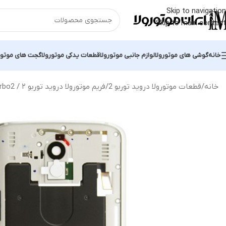
Skip to navigation
Skip to main content
خانه
گوشی های موتورولا
لوازم جانبی موتورولا
قطعات یدکی موتورولا
گجت های موتور
خانه
قطعات موتورولا دروید توربو 2
فریم موتورولا دروید توربو ۲ / Motorola Droid Turbo2