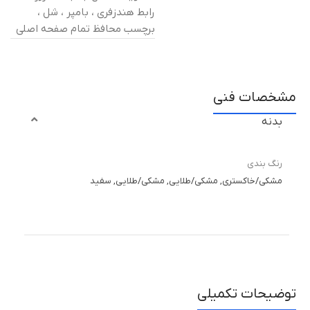
رابط هندزفری ، بامپر ، شل ،
برچسب محافظ تمام صفحه اصلی
مشخصات فنی
بدنه
رنگ بندی
مشكی/خاکستری, مشكی/طلایی, مشكی/طلایی, سفيد
توضیحات تکمیلی