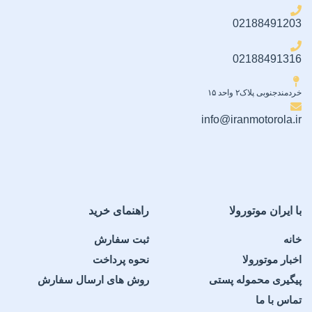
لیتوگرافی ۳ نانومتری
02188491203
پردازنده گرافیکی
پردازنده مرکزی
02188491316
Adreno 829
هشت هسته‌ای (2×3.8
گیگاهرتز Oryon V3 Phoenix L
خردمندجنوبی پلاک۲ واحد ۱۵
+ 6×3.32 گیگاهرتز Oryon V3
کارت حافظه
Phoenix M)
info@iranmotorola.ir
پشتیبانی نمی‌کند
پردازنده گرافیکی
ظرفیت حافظه داخلی
Adreno 829
با ایران موتورولا
راهنمای خرید
۵۱۲ گیگابایت
,
UFS 4.1
کارت حافظه
خانه
ثبت سفارش
رم
اخبار موتورولا
نحوه پرداخت
پشتیبانی نمی‌کند
پیگیری محموله پستی
روش های ارسال سفارش
16 گیگابایت
تماس با ما
ظرفیت حافظه داخلی