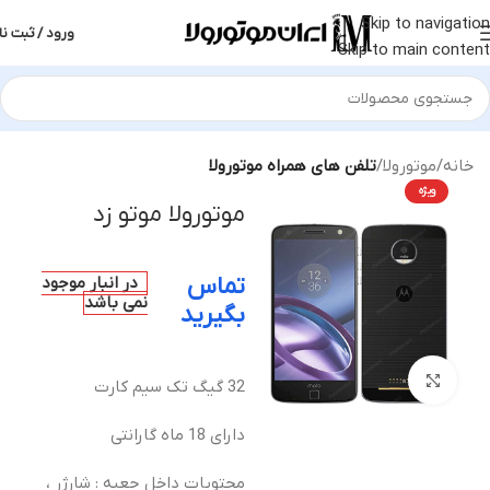
Skip to navigation
ورود / ثبت نا
Skip to main content
خانه
موتورولا
تلفن های همراه موتورولا
ویژه
موتورولا موتو زد
تماس
در انبار موجود
نمی باشد
بگیرید
بزرگنمایی تصویر
32 گیگ تک سیم کارت
دارای 18 ماه گارانتی
محتویات داخل جعبه : شارژر ،