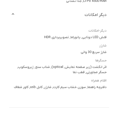
Li-Po 4500 mAh, جدا نشدنی
دیگر امکانات
دیگر-امکانات
فلش LED دوتایی, پانوراما, تصویربرداری HDR
شارژر
شارژ سریع 30 واتی
حسگرها
اثر انگشت (زیر صفحه نمایش, optical), شتاب سنج, ژیروسکوپ,
حسگر مجاورتی, قطب نما
اقلام همراه
دفترچه راهنما, سوزن خشاب سیم کارت, شارژر, کابل usb, کاور شفاف