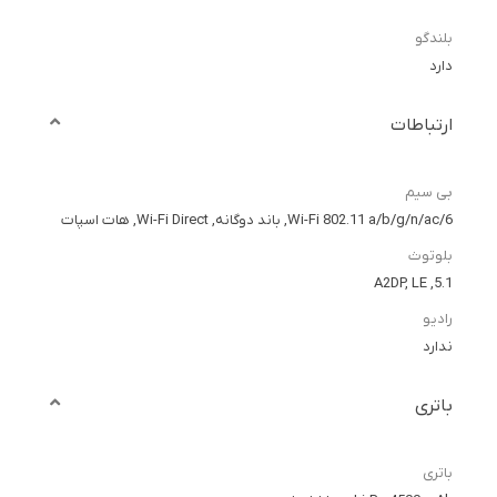
بلندگو
دارد
ارتباطات
بی سیم
Wi-Fi 802.11 a/b/g/n/ac/6, باند دوگانه, Wi-Fi Direct, هات اسپات
بلوتوث
5.1, A2DP, LE
رادیو
ندارد
باتری
باتری