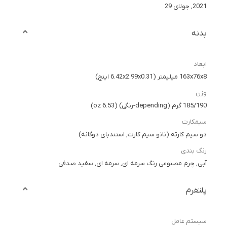
2021, جولای 29
بدنه
ابعاد
163x76x8 میلیمتر (6.42x2.99x0.31 اینچ)
وزن
185/190 گرم (depending-رنگی) (6.53 oz)
سیمکارت
دو سیم کارته (نانو سیم کارت, استندبای دوگانه)
رنگ بندی
آبی, چرم مصنوعی رنگ سرمه ای, سرمه ای, سفید صدفی
پلتفرم
سیستم عامل