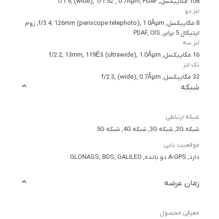
108 مگاپیکسل, f/1.9, (wide), 1/1.52", 0.7Âµm, PDAF
لنز دو
8 مگاپیکسل, f/3.4, 126mm (periscope telephoto), 1.0Âµm, زوم
اپتیکال 5 برابر, PDAF, OIS
لنز سه
16 مگاپیکسل, f/2.2, 13mm, 119Ëš (ultrawide), 1.0Âµm
تک لنز
32 مگاپیکسل, f/2.3, (wide), 0.7Âµm
شبکه
شبکه ارتباطی
شبکه 2G, شبکه 3G, شبکه 4G, شبکه 5G
موقعیت یابی
دارد, A-GPS دو بانده, GLONASS, BDS, GALILEO
زمان عرضه
معرفی محصول