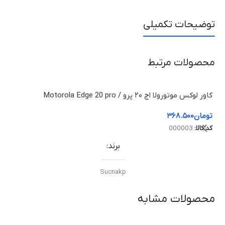
توضیحات تکمیلی
محصولات مرتبط
کاور لوکس موتورولا اج ۲۰ پرو / Motorola Edge 20 pro
محافظ
تومان
۳۶۸.۵۰۰
توم
کد کالا:
000003
برند
Sucnakp
محصولات مشابه
رنگ بندی