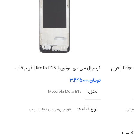
فریم ال سی دی موتورولا Edge 50 Fusion | فریم
فریم ال سی دی موتورولا Moto E15 | فریم قاب
میانی
تومان
۳.۲۴۵.۰۰۰
مدل
Motorola Moto E15
نوع قطعه
یانی
فریم ال‌سی‌دی / قاب میانی
مناسب برای
گاهها