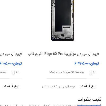
کیفیت ساخت
اورجینال شرکتی
سختی سطح +HD , کی
Super Speed , پوش
مقاوم در برابر سقوط , مقاوم 
اقلام همراه
ال سی دی بدون فریم
ضربه , دور تا دور محافظ دارا
مشکی
گارانتی
گارانتی شرکتی
ماهیت محافظ
براق
اندازه صفحه نمایش
فریم ال سی دی موتورولا Edge 60 Pro | فریم قاب
میانی
قاب میانی
تومان
۶.۴۳۵.۰۰۰
تومان
۶.۱۰۵.۰۰۰
مدل
مدل
usion
Motorola Edge 60 Fusion
نوع قطعه
نوع قطعه
فریم ال‌سی‌دی / قاب میانی
ثبت نظرات
مناسب برای
مناسب برای