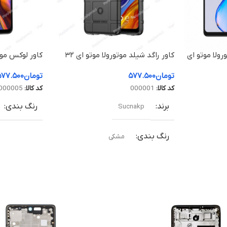
ولا موتو ای
کاور راگد شیلد موتورولا موتو ای ۳۲
اس / Motorola Moto E32s
a Moto E32s
تومان
۵۷۷.۵۰۰
تومان
۵۷۷.۵۰۰
کد کالا:
000001
کد کالا:
000005
برند
رنگ بندی
Sucnakp
رنگ بندی
مشکی
ورولا موتو ای ۳۲ اس / Motorola
سطح پوشش
تمام فریم
رارت دیده
مناسب برای
موتورولا موتو ای ۳۲ اس / Motorola