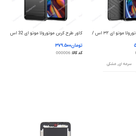
کاور لوکس موتورولا موتو ای ۳۲ اس /
کاور طرح کربن موتورولا موتو ای 32 اس
Motorol
/ Motorola Moto E32s – مشکی
تومان
۳۷۹.۵۰۰
کد کالا:
000006
سرمه ای
,
مشکی