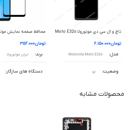
تاچ و ال سی دی موتورولا Moto E32s
محافظ صفحه نمایش موتور
با گارانتی
۳۲ اس / Motorola Moto E32s
تومان
۶.۱۵۰.۰۰۰
تومان
۳۵۲.۰۰۰
مدل
برند
Motorola Moto E32s
ایران موتورولا
وضعیت
دستگاه های سازگار
نو
موت
نوع صفحه نمایش
IPS LCD
Moto E32s
محصولات مشابه
نوع اتصال
جنس محافظ
شیشه ح
فلت مخصوص Moto E32s
ویژگی ها