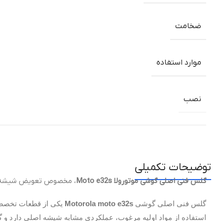
ضخامت
موارد استفاده
نصب
توضیحات تکمیلی
گلس فنی اصلی گوشی موتورولا Moto e32s
، مخصوص تعویض شیشه ترک‌خورده LCD با حفظ کیفیت لمسی و تصویر
گلس فنی اصلی گوشی
Motorola moto e32s
یکی از قطعات تخصصی 
استفاده از مواد اولیه مرغوب، عملکردی مشابه شیشه اصلی دارد و گ