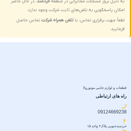
به دلیل بروز مشکلات مخابراتی در منطقه
خردمند
، در حال حاضر
اقلام همراه
امکان پاسخگویی به تلفن‌های ثابت شرکت وجود ندارد.
میزان پوشش
لطفاً جهت برقراری تماس، با
تلفن همراه شرکت
تماس حاصل
۱ عدد دستمال تمیزکننده شماره ۱
(مرطوب) ۱ عدد دستمال
پوشش کامل لبه تا لبه (Full
فرمایید.
تمیزکننده شماره ۲ (خشک)
Edge-to-Edge Coverage)
)
اقلام همراه
دو عدد محافظ لنز دوربین
قطعات و لوازم جانبی موتورولا
راه های ارتباطی
09124669238
خردمندجنوبی پلاک۲ واحد ۱۵