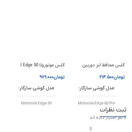
مشکی
سطح پوشش
تمام فریم
مناسب برای
گلس محافظ لنز دوربین
گلس موتورولا Edge 50 |
موتورولا Edge 60 Pro
محافظ صفحه نمایش موتورولا
| م
موتورولا موتو ای ۳۲ اس / Motorola Moto E32s
تومان
۲۱۴.۵۰۰
تومان
۹۷۹.۰۰۰
توم
50 Edge (شفاف +HD)
50 Fusion (شفاف +HD
مدل گوشی سازگار
مدل گوشی سازگار
متریال
Motorola Edge 50
Motorola Edge 60 Pro
پلاستیک مصنوعی
ثبت نظرات
0 نفر امتیاز داده اند
نوع گلس
نوع گلس
ضدضربه
0