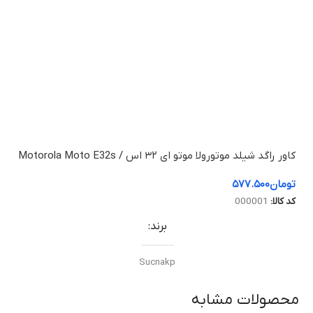
کاور راگد شیلد موتورولا موتو ای ۳۲ اس / Motorola Moto E32s
تومان
۵۷۷.۵۰۰
کد کالا:
000001
برند
Sucnakp
محصولات مشابه
رنگ بندی