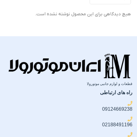
اورجینال (Original Equipment
اورجینال (Original Equipment
)
Manufacturer – OEM)
Manufacturer – OEM)
هیچ دیدگاهی برای این محصول نوشته نشده است.
گارانتی
گارانتی
ضمانت سلامت فیزیکی کالا
ضمانت سلامت فیزیکی کالا
قطعات و لوازم جانبی موتورولا
راه های ارتباطی
09124669238
02188491196