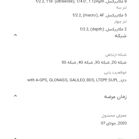
8 مگاپیکسل, f/2.2, 118˚ (ultrawide), 1/4.0", 1.12Âµm
لنز سه
5 مگاپیکسل, f/2.2, (macro), AF
لنز چهار
2 مگاپیکسل, f/2.2, (depth)
شبکه
شبکه ارتباطی
شبکه 2G, شبکه 3G, شبکه 4G, شبکه 5G
موقعیت یابی
دارد, with A-GPS, GLONASS, GALILEO, BDS, LTEPP, SUPL
زمان عرضه
معرفی محصول
2020, جولای 07