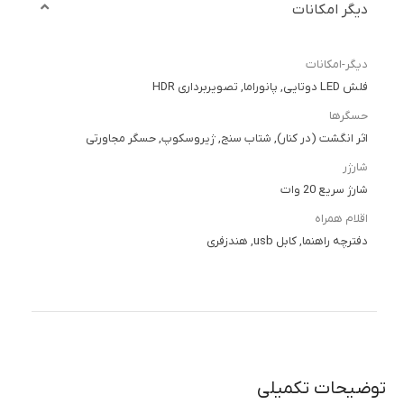
دیگر امکانات
دیگر-امکانات
فلش LED دوتایی, پانوراما, تصویربرداری HDR
حسگرها
اثر انگشت (در کنار), شتاب سنج, ژیروسکوپ, حسگر مجاورتی
شارژر
شارژ سریع 20 وات
اقلام همراه
دفترچه راهنما, کابل usb, هندزفری
توضیحات تکمیلی