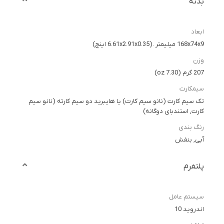
بدنه
ابعاد
168x74x9 میلیمتر .(6.61x2.91x0.35 اینچ)
وزن
207 گرم (7.30 oz)
سیمکارت
تک سیم کارت (نانو سیم کارت) یا هایبرید دو سیم کارته (نانو سیم
کارت, استندبای دوگانه)
رنگ بندی
آبی, بنفش
پلتفرم
سیستم عامل
اندروید 10