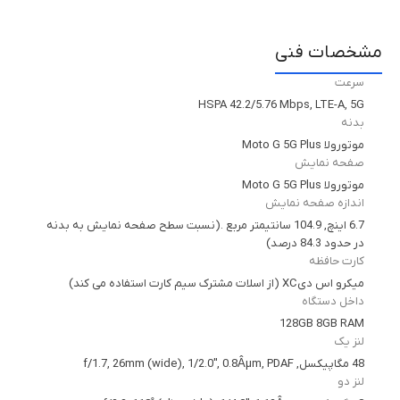
مشخصات فنی
سرعت
HSPA 42.2/5.76 Mbps, LTE-A, 5G
بدنه
موتورولا Moto G 5G Plus
صفحه نمایش
موتورولا Moto G 5G Plus
اندازه صفحه نمایش
6.7 اینچ, 104.9 سانتیمتر مربع .(نسبت سطح صفحه نمایش به بدنه
در حدود 84.3 درصد)
کارت حافظه
میکرو اس دیXC (از اسلات مشترک سیم کارت استفاده می کند)
داخل دستگاه
128GB 8GB RAM
لنز یک
48 مگاپیکسل, f/1.7, 26mm (wide), 1/2.0", 0.8Âµm, PDAF
لنز دو