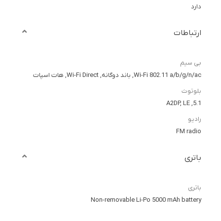
دارد
ارتباطات
بی سیم
Wi-Fi 802.11 a/b/g/n/ac, باند دوگانه, Wi-Fi Direct, هات اسپات
بلوتوث
5.1, A2DP, LE
رادیو
FM radio
باتری
باتری
Non-removable Li-Po 5000 mAh battery