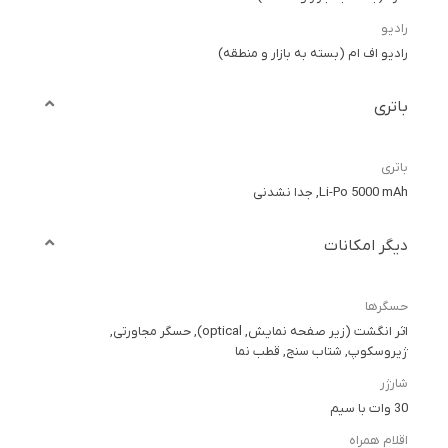
رادیو
رادیو اف ام (بسته به بازار و منطقه)
باتری
باتری
Li-Po 5000 mAh, جدا نشدنی
دیگر امکانات
حسگرها
اثر انگشت (زیر صفحه نمایش, optical), حسگر مجاورتی,
ژیروسکوپ, شتاب سنج, قطب نما
شارژر
30 وات با سیم
اقلام همراه