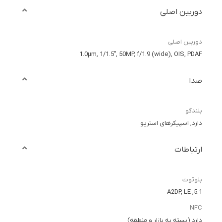
دوربین اصلی
دوربین اصلی
1.0µm, 1/1.5", 50MP, f/1.9 (wide), OIS, PDAF
صدا
بلندگو
دارد, اسپیکرهای استریو
ارتباطات
بلوتوث
5.1, A2DP, LE
NFC
دارد (بسته به بازار و منطقه)