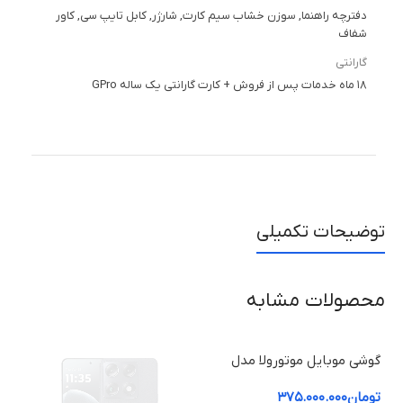
دفترچه راهنما, سوزن خشاب سیم کارت, شارژر, کابل تایپ سی, کاور
شفاف
گارانتی
۱۸ ماه خدمات پس از فروش + کارت گارانتی یک ساله GPro
توضیحات تکمیلی
محصولات مشابه
گوش
توم
و رم 12 گ