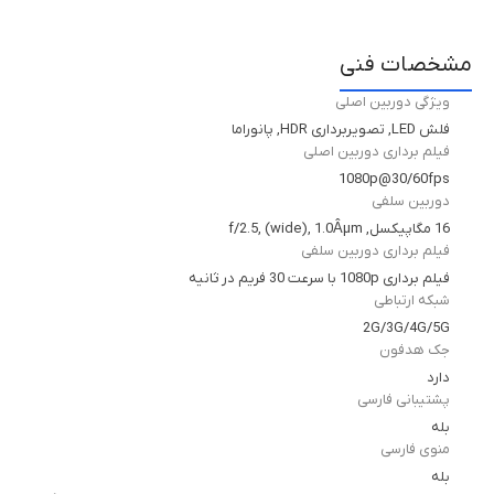
مشخصات فنی
ویژگی دوربین اصلی
فلش LED, تصویربرداری HDR, پانوراما
فیلم برداری دوربین اصلی
1080p@30/60fps
دوربین سلفی
16 مگاپیکسل, f/2.5, (wide), 1.0Âµm
فیلم برداری دوربین سلفی
فیلم برداری 1080p با سرعت 30 فریم در ثانیه
شبکه ارتباطی
2G/3G/4G/5G
جک هدفون
دارد
پشتیبانی فارسی
بله
منوی فارسی
بله