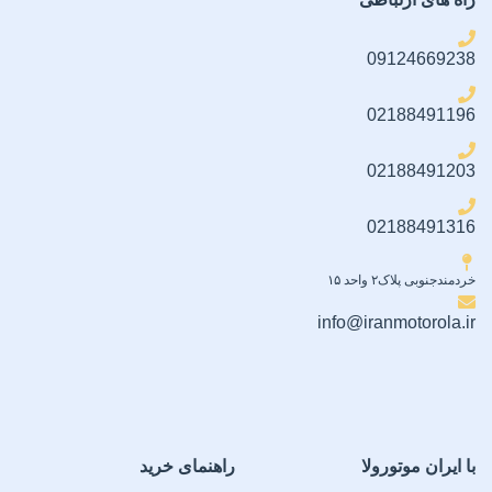
تمیزکننده شماره ۲ (خشک)
Edge-to-Edge Coverage)
)
09124669238
اقلام همراه
02188491196
دو عدد محافظ لنز دوربین
02188491203
02188491316
خردمندجنوبی پلاک۲ واحد ۱۵
info@iranmotorola.ir
با ایران موتورولا
راهنمای خرید