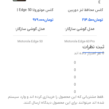
گلس محافظ لنز دوربین
گلس موتورولا Edge 50 |
موتورولا Edge 60 Pro
محافظ صفحه نمایش موتورولا
| م
تومان
۲۱۴.۵۰۰
تومان
۹۷۹.۰۰۰
توم
50 Edge (شفاف +HD)
50 Fusion (شفاف +HD
مدل گوشی سازگار
مدل گوشی سازگار
Motorola Edge 50
Motorola Edge 60 Pro
ثبت نظرات
0 نفر امتیاز داده اند
نوع گلس
نوع گلس
0
گلس محافظ لنز دوربین فلزی
گلس خمیده +HD (Curved
0
موتورولا Metal Frame + HD
HD+ Glass)
)
Glass)
0
0
میزان شفافیت
میزان شفافیت
0
.فقط مشتریانی که این محصول را خریداری کرده اند و وارد سیستم
شفافیت بالا (High
شده اند میتوانند برای این محصول دیدگاه ارسال کنند.
شفافیت بالا (High
Transparency)
)
Transparency)