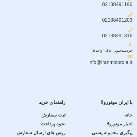
02188491196
دو عدد محافظ لنز دوربین
02188491203
02188491316
خردمندجنوبی پلاک۲ واحد ۱۵
info@iranmotorola.ir
با ایران موتورولا
راهنمای خرید
خانه
ثبت سفارش
اخبار موتورولا
نحوه پرداخت
پیگیری محموله پستی
روش های ارسال سفارش