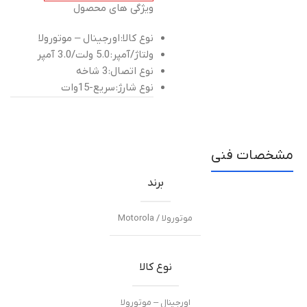
ویژگی های محصول
نوع کالا:
اورجینال – موتورولا
ولتاژ/آمپر:
5.0 ولت/3.0 آمپر
نوع اتصال:
3 شاخه
نوع شارژ:
سریع-15وات
مشخصات فنی
برند
موتورولا / Motorola
نوع کالا
اورجینال – موتورولا