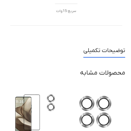
سریع-15وات
توضیحات تکمیلی
محصولات مشابه