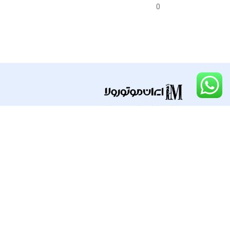
OEM)
OEM)
0
گارانتی
گارانتی
ضمانت سلامت فیزیکی کالا
ضما
قطعات و لوازم جانبی موتورولا
راه های ارتباطی
با ایران موتورو
09124669238
خانه
02188491196
اخبار موتورولا
پیگیری محموله پس
02188491203
تماس با ما
02188491316
خردمندجنوبی پلاک۲ واحد ۱۵
info@iranmotorola.ir