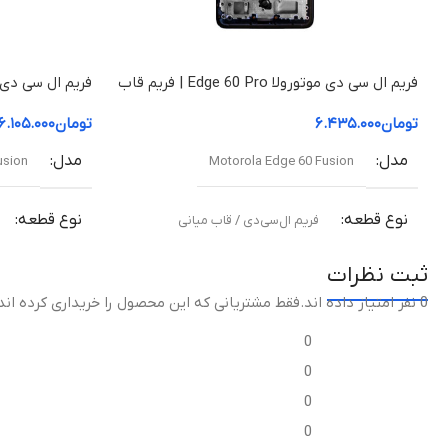
فریم ال سی دی موتورولا Edge 60 Pro | فریم قاب
میانی
قاب میانی
تومان
۶.۴۳۵.۰۰۰
تومان
۶.۱۰۵.۰۰۰
مدل
مدل
usion
Motorola Edge 60 Fusion
نوع قطعه
نوع قطعه
فریم ال‌سی‌دی / قاب میانی
ثبت نظرات
مناسب برای
مناسب برای
0 نفر امتیاز داده اند
.فقط مشتریانی که این محصول را خریداری کرده اند
تعویض قاب میانی آسیب‌دیده یا شکسته
تعویض قاب میا
0
0
کیفیت ساخت
کیفیت ساخ
0
0
اورجینال (Original Equipment Manufacturer –
اورجین