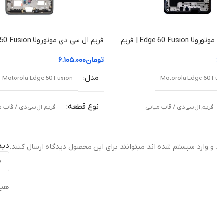
فریم ال سی دی موتورولا Edge 60 Fusion | فریم
قاب میانی
تومان
۶.۱۰۵.۰۰۰
مدل
Motorola Edge 50 Fusion
Motorola Edge 60 F
نوع قطعه
فریم ال‌سی‌دی / قاب میانی
فریم ال‌سی‌دی / قاب م
مناسب برای
دید
 و وارد سیستم شده اند میتوانند برای این محصول دیدگاه ارسال کنند.
نی آسیب‌دیده یا شکسته
تعویض قاب میانی آسیب‌دیده یا شکس
هیچ
ت
کیفیت ساخت
ال (Original Equipment Manufacturer –
اورجینال ( Equipment Manufacturer