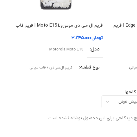
فریم ال سی دی موتورولا Edge 50 Fusion | فریم
فریم ال سی دی موتورولا Moto E15 | فریم قاب
میانی
تومان
۳.۲۴۵.۰۰۰
مدل
Motorola Moto E15
نوع قطعه
یانی
فریم ال‌سی‌دی / قاب میانی
مناسب برای
گاهها
ته
تعویض قاب میانی آسیب‌دیده یا شکسته
 دیدگاهی برای این محصول نوشته نشده است.
کیفیت ساخت
Original –
اورجینال (Original Equipment Manufacturer –