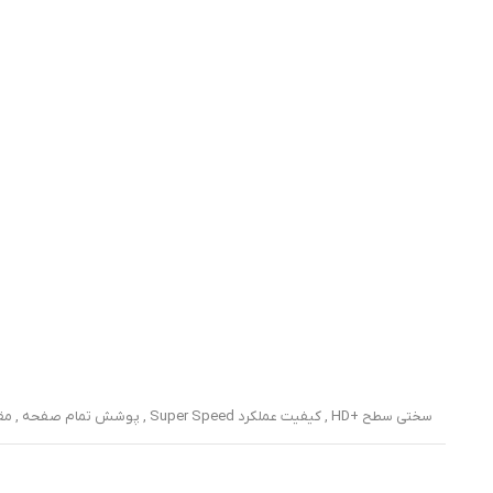
سختی سطح +HD , کیفیت عملکرد Super Speed , پوشش تمام صفحه , مقاوم در برابر سقوط , مقاوم در برابر ضربه , دور تا دور محافظ دارای کادر مشکی