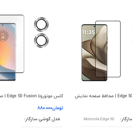
مناسب برای
مناسب برای
موتورولا اج ۳۰ فیوژن / Motorola Edge
30 Fusion
30 Fusion
متریال
متریال
پلاستیک مصنوعی
پ
ضدضربه
ضدضربه
این کیس دارای ضخامت 2.8 میلی‌متر،
تست سقوط درجه اول، و طراحی با فناوری
تست سقوط درجه
مخصوص بالشتک هوا است که عملکرد
مخصوص بالشت
گلس موتورولا Edge 50 | محافظ صفحه نمایش
گلس موتورو
ضد برخورد چهار گوشه را برای Edge 30
Fusion تقویت می‌کند.
نمایش موتورولا 50 Fusion (شفاف +HD)
Fusion تقویت می‌کند.
تومان
۸۸۰.۰۰۰
سایر ویژگی ها
سایر ویژگی 
زگار
مدل گوشی سازگار
Motorola Edge 50