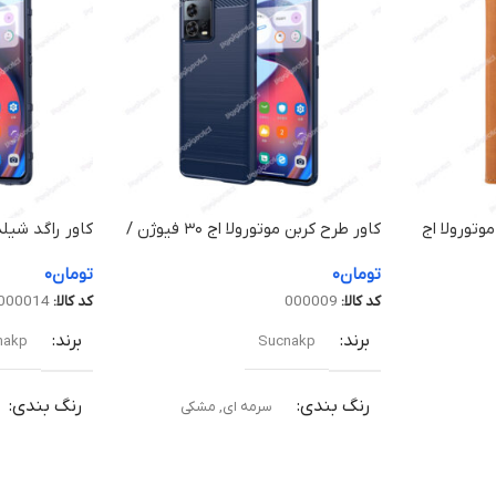
وتورولا اج
کاور طرح کربن موتورولا اج ۳۰ فیوژن /
Motorol
Motorola Edge 30 Fusion
ge 30 Fusion
تومان
۰
تومان
۰
کد کالا:
000009
کد کالا:
000014
برند
برند
nakp
Sucnakp
رنگ بندی
رنگ بندی
سرمه ای
,
مشکی
سطح پوشش
سطح پوش
تمام فریم