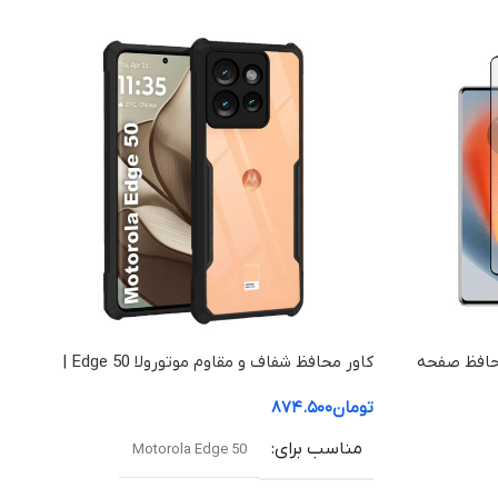
موتورولا اج ۳۰ فیوژن / Motorola Edge
لاستیک مصنوعی
این کیس دارای ضخامت 2.8 میلی‌متر،
 اول، و طراحی با فناوری
ک هوا است که عملکرد
لا Edge 50 Fusion | محافظ صفحه
کاور محافظ شفاف و مقاوم موتورولا Edge 50 |
ضد برخورد چهار گوشه را برای Edge 30
قاب ضد ضربه با کیفیت بالا
تومان
۸۷۴.۵۰۰
ها
مناسب برای
Motorola Edge 50