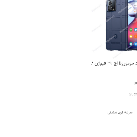
کاور راگد شیلد موتورولا اج ۳۰ فیوژن /
Motorola Ed
0
Suc
سرمه ای
,
مشکی
ش
تمام فریم