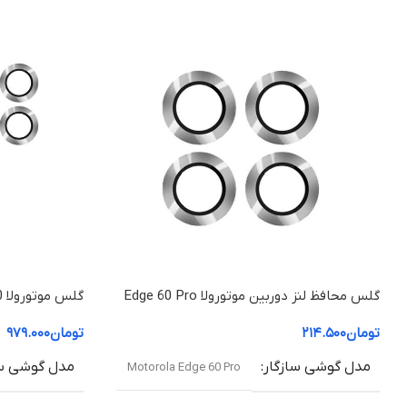
نوع اتصال
فلت مخصوص Edge 30 Fusion
کیفیت ساخت
اورجینال شرکتی
اقلام همراه
ال سی دی بدون فریم
گارانتی
گارانتی شرکتی
گلس محافظ لنز دوربین موتورولا Edge 60 Pro
موتورولا 50 Edge (شفاف +HD)
تومان
۲۱۴.۵۰۰
تومان
۹۷۹.۰۰۰
مدل گوشی سازگار
مدل گوشی سا
Motorola Edge 60 Pro