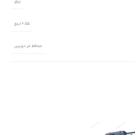
براق
۶.۵۵ اینچ
محافظ لنز دوربین