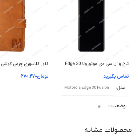
تاچ و ال سی دی موتورولا Edge 30
کاور کلاسوری چرمی گوشی م
Fusion با گارانتی
۳۰ فیوژن / a Edge 30
تماس بگیرید
تومان
۲۷۰.۲۷۰
Fusion
مدل
Motorola Edge 30 Fusion
وضعیت
نو
نوع صفحه نمایش
P-OLED
محصولات مشابه