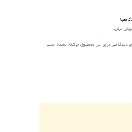
محافظت کامل ۳۶۰ درجه شامل لبه‌ها، چهارگوشه‌ها،
پشت دستگاه، دکمه‌ها و برجستگی استاندارد اطراف
گاهها
دوربین و نمایشگر.
رنگ بندی
شفاف + فریم مشکی محافظتی
 دیدگاهی برای این محصول نوشته نشده است.
مقاومت بدنه
ضد‌خش، ضد‌ضربه، مقاوم در برابر افتادن‌های روزمره
طراحی
لبه‌های تقویت‌شده (Air Cushion) برای جذب ضربه
گارانتی
ضمانت سلامت فیزیکی کالا
Curved & Precision-Cut