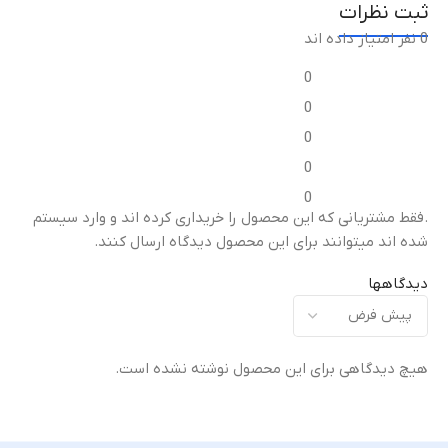
ثبت نظرات
0 نفر امتیاز داده اند
نوع گلس
نوع گلس
0
گلس محافظ لنز دوربین فلزی
گلس خمیده +HD (Curved
0
موتورولا Metal Frame + HD
HD+ Glass)
)
Glass)
0
0
میزان شفافیت
میزان شفافیت
0
.فقط مشتریانی که این محصول را خریداری کرده اند و وارد سیستم
شفافیت بالا (High
شده اند میتوانند برای این محصول دیدگاه ارسال کنند.
شفافیت بالا (High
Transparency)
)
Transparency)
دیدگاهها
مقاومت در برابر خط و
م
مقاومت در برابر خط و
خش
خ
خش
هیچ دیدگاهی برای این محصول نوشته نشده است.
مناسب برای استفاده روزانه
سختی 9H (Anti-Scratch)
لبه ها
میزان پوشش