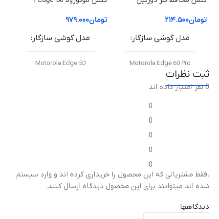
گلس محافظ لنز دوربین
گلس موتورولا Edge 50 |
موتورولا Edge 60 Pro
محافظ صفحه نمایش موتورولا
| م
تومان
۲۱۴.۵۰۰
تومان
۹۷۹.۰۰۰
توم
50 Edge (شفاف +HD)
50 Fusion (شفاف +HD
مدل گوشی سازگار
مدل گوشی سازگار
Motorola Edge 50
Motorola Edge 60 Pro
ثبت نظرات
0 نفر امتیاز داده اند
نوع گلس
نوع گلس
0
گلس محافظ لنز دوربین فلزی
گلس خمیده +HD (Curved
0
موتورولا Metal Frame + HD
HD+ Glass)
)
Glass)
0
0
میزان شفافیت
میزان شفافیت
0
.فقط مشتریانی که این محصول را خریداری کرده اند و وارد سیستم
شفافیت بالا (High
شده اند میتوانند برای این محصول دیدگاه ارسال کنند.
شفافیت بالا (High
Transparency)
)
Transparency)
دیدگاهها
مقاومت در برابر خط و
م