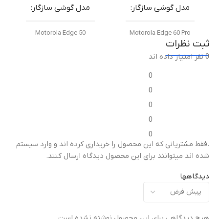
مدل گوشی سازگار
مدل گوشی سازگار
روش نصب
Motorola Edge 50
Motorola Edge 60 Pro
ثبت نظرات
نصب بدون چسب با قفل داخل فریم
0 نفر امتیاز داده اند
نوع گلس
نوع گلس
0
گلس محافظ لنز دوربین فلزی
گلس خمیده +HD (Curved
0
موتورولا Metal Frame + HD
HD+ Glass)
)
Glass)
0
0
میزان شفافیت
میزان شفافیت
0
.فقط مشتریانی که این محصول را خریداری کرده اند و وارد سیستم
شفافیت بالا (High
شده اند میتوانند برای این محصول دیدگاه ارسال کنند.
شفافیت بالا (High
Transparency)
)
Transparency)
دیدگاهها
مقاومت در برابر خط و
م
مقاومت در برابر خط و
خش
خ
خش
هیچ دیدگاهی برای این محصول نوشته نشده است.