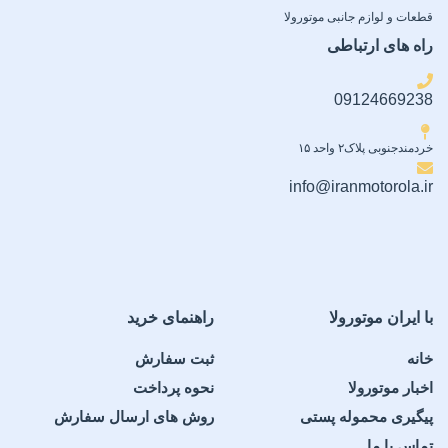
قطعات و لوازم جانبی موتورولا
راه های ارتباطی
09124669238
خردمندجنوبی پلاک۲ واحد ۱۵
info@iranmotorola.ir
با ایران موتورولا
راهنمای خرید
خانه
ثبت سفارش
اخبار موتورولا
نحوه پرداخت
پیگیری محموله پستی
روش های ارسال سفارش
تماس با ما