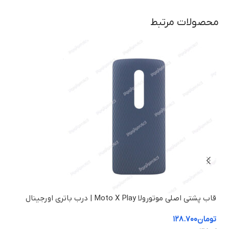
محصولات مرتبط
%
قاب پشتی اصلی موتورولا Moto X Play | درب باتری اورجینال
کاور
تومان
۱۲۸.۷۰۰