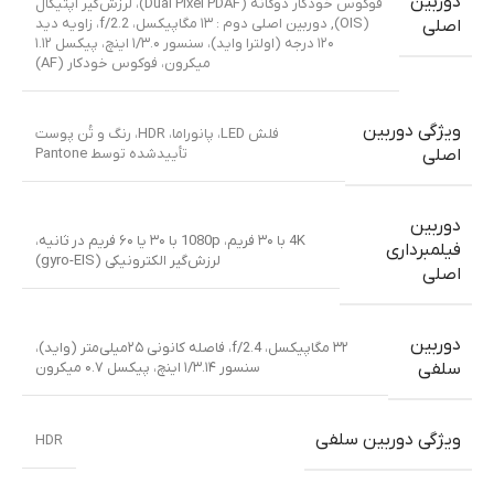
دوربین
فوکوس خودکار دوگانه (Dual Pixel PDAF)، لرزش‌گیر اپتیکال
(OIS)
,
دوربین اصلی دوم : ۱۳ مگاپیکسل، f/2.2، زاویه دید
اصلی
۱۲۰ درجه (اولترا واید)، سنسور ۱/۳.۰ اینچ، پیکسل ۱.۱۲
میکرون، فوکوس خودکار (AF)
ویژگی دوربین
فلش LED، پانوراما، HDR، رنگ و تُن پوست
تأییدشده توسط Pantone
اصلی
دوربین
4K با ۳۰ فریم، 1080p با ۳۰ یا ۶۰ فریم در ثانیه،
فیلمبرداری
لرزش‌گیر الکترونیکی (gyro-EIS)
اصلی
دوربین
۳۲ مگاپیکسل، f/2.4، فاصله کانونی ۲۵میلی‌متر (واید)،
سنسور ۱/۳.۱۴ اینچ، پیکسل ۰.۷ میکرون
سلفی
ویژگی دوربین سلفی
HDR