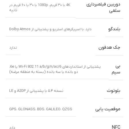
دوربین فیلمبرداری
4K با ۳۰ فریم، 1080p با ۳۰ یا ۶۰ فریم در
ثانیه
سلفی
بلندگو
دارد، با اسپیکرهای استریو و پشتیبانی از Dolby Atmos
جک هدفون
ندارد
بی
پشتیبانی از استانداردهای Wi-Fi 802.11 a/b/g/n/ac/6 یا 6e،
دو بانده یا سه بانده (بسته به منطقه عرضه)
سیم
بلوتوث
نسخه ۵.۴ با پشتیبانی از A2DP و LE
موقعیت یابی
GPS، GLONASS، BDS، GALILEO، QZSS
NFC
دارد