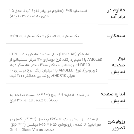
مقاوم در
استاندارد IP48 (مقاوم در برابر نفوذ آب تا عمق ۱.۵
متری به مدت ۳۰ دقیقه)
برابر آب
سیمکارت
یک سیم کارت فیزیکی + یک سیم کارت esim
نمایشگر (DISPLAY) نوع: صفحه‌نمایش تاشو LTPO
نوع
AMOLED با ۱ میلیارد رنگ، نرخ نوسازی ۱۲۰ هرتز، پشتیبانی از
صفحه
HDR10+، روشنایی حداکثر ۳۰۰۰ نیت
,
نمایشگر دوم
(بیرونی): نوع: AMOLED با ۱ میلیارد رنگ، نرخ نوسازی ۹۰
نمایش
هرتز، HDR10+، روشنایی حداکثر ۱۷۰۰ نیت
اندازه صفحه
باز شده : اندازه: ۶.۹ اینچ (~۸۴.۹٪ نسبت صفحه به
بدنه)
,
تا شده : اندازه: ۳.۶ اینچ
نمایش
باز شده : رزولوشن: ۱۰۸۰ × ۲۶۴۰ پیکسل (~۴۱۳ پیکسل در
رزولوشن
هر اینچ)
,
تا شده : رزولوشن ۱۰۵۶ × ۱۰۶۶ پیکسل (۴۱۳ ppi)،
تصویر
محافظ Gorilla Glass Victus