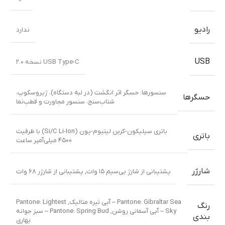
رادیو
ندارد
USB
USB Type-C نسخه ۲.۰
سنسورها: حسگر اثر انگشت (در لبه دستگاه)، ژیروسکوپ،
حسگرها
شتاب‌سنج، سنسور مجاورت و قطب‌نما
باتری سیلیکون-کربن لیتیوم-یون (Si/C Li-Ion) با ظرفیت
باتری
۴۵۰۰ میلی‌آمپر ساعت
شارژر
پشتیبانی از شارژ بی‌سیم ۱۵ وات
,
پشتیبانی از شارژر ۶۸ وات
Pantone: Gibraltar Sea – آبی تیره متالیک
,
Pantone: Lightest
رنگ
Sky – آبی آسمانی روشن
,
Pantone: Spring Bud – سبز جوانه
بندی
بهاری