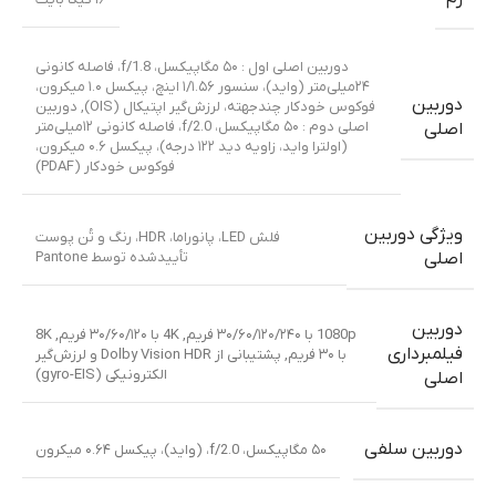
دوربین اصلی اول : ۵۰ مگاپیکسل، f/1.8، فاصله کانونی
۲۴میلی‌متر (واید)، سنسور ۱/۱.۵۶ اینچ، پیکسل ۱.۰ میکرون،
دوربین
فوکوس خودکار چندجهته، لرزش‌گیر اپتیکال (OIS)
,
دوربین
اصلی دوم : ۵۰ مگاپیکسل، f/2.0، فاصله کانونی ۱۲میلی‌متر
اصلی
(اولترا واید، زاویه دید ۱۲۲ درجه)، پیکسل ۰.۶ میکرون،
فوکوس خودکار (PDAF)
ویژگی دوربین
فلش LED، پانوراما، HDR، رنگ و تُن پوست
تأییدشده توسط Pantone
اصلی
دوربین
1080p با ۳۰/۶۰/۱۲۰/۲۴۰ فریم
,
4K با ۳۰/۶۰/۱۲۰ فریم
,
8K
فیلمبرداری
با ۳۰ فریم
,
پشتیبانی از Dolby Vision HDR و لرزش‌گیر
الکترونیکی (gyro-EIS)
اصلی
دوربین سلفی
۵۰ مگاپیکسل، f/2.0، (واید)، پیکسل ۰.۶۴ میکرون