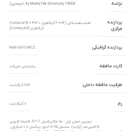
تراشه
MediaTek Dimensity 7400X (4 نانومتری)
پردازنده
هشت‌هسته‌ای (۴×۲.۶ گیگاهرتز Cortex-A78 + ۴×۲.۰
گیگاهرتز Cortex-A55)
مرکزی
پردازنده گرافیکی
Mali-G615 MC2
کارت حافظه
پشتیبانی نمی‌کند
ظرفیت حافظه داخلی
۲۵۶ گیگابایت
رم
۸ گیگابایت
دوربین اصلی اول : ۵۰ مگاپیکسل، f/1.7، فاصله کانونی
۲۵میلی‌متر (واید)، سنسور ۱/۱.۹۵ اینچ، پیکسل ۰.۸ میکرون،