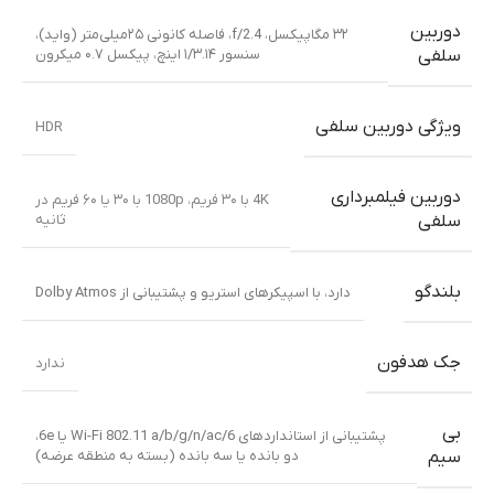
دوربین
۳۲ مگاپیکسل، f/2.4، فاصله کانونی ۲۵میلی‌متر (واید)،
سنسور ۱/۳.۱۴ اینچ، پیکسل ۰.۷ میکرون
سلفی
ویژگی دوربین سلفی
HDR
دوربین فیلمبرداری
4K با ۳۰ فریم، 1080p با ۳۰ یا ۶۰ فریم در
ثانیه
سلفی
بلندگو
دارد، با اسپیکرهای استریو و پشتیبانی از Dolby Atmos
جک هدفون
ندارد
بی
پشتیبانی از استانداردهای Wi-Fi 802.11 a/b/g/n/ac/6 یا 6e،
دو بانده یا سه بانده (بسته به منطقه عرضه)
سیم