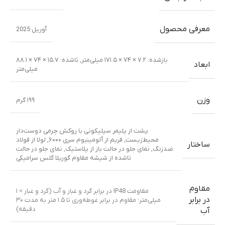
معرفی محصول
آوریل 2025
بازشده: ۷.۲ × ۷۴ × ۱۷۱.۵ میلی‌متر
,
تا‌شده: ۱۵.۷ × ۷۴ × ۸۸.۱
ابعاد
میلی‌متر
وزن
۱۹۹ گرم
پشت از پلیمر سیلیکونی با روکش چرمی دوست‌دار
محیط‌زیست
,
فریم از آلومینیوم سری ۶۰۰۰
,
لولا از فولاد
ساختار
ضدزنگ
,
نمای جلو در حالت باز از پلاستیک
,
نمای جلو در حالت
تا‌شده از شیشه مقاوم گوریلا گلس سرامیکی
مقاوم
مقاومت IP48 در برابر گرد و غبار و آب (گرد و غبار > ۱
در برابر
میلی‌متر؛ مقاوم در برابر غوطه‌وری تا ۱.۵ متر به مدت ۳۰
دقیقه)
آب