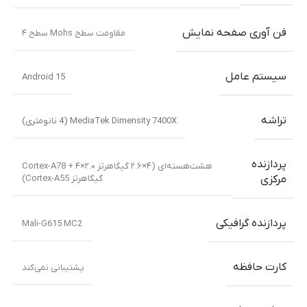
فن آوری صفحه نمایش
مقاومت سطح Mohs سطح ۴
سیستم عامل
Android 15
تراشه
MediaTek Dimensity 7400X (4 نانومتری)
پردازنده
هشت‌هسته‌ای (۴×۲.۶ گیگاهرتز Cortex-A78 + ۴×۲.۰
گیگاهرتز Cortex-A55)
مرکزی
پردازنده گرافیکی
Mali-G615 MC2
کارت حافظه
پشتیبانی نمی‌کند