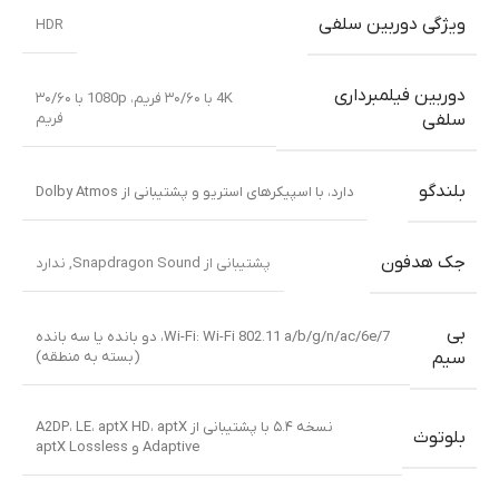
ویژگی دوربین سلفی
HDR
دوربین فیلمبرداری
4K با ۳۰/۶۰ فریم، 1080p با ۳۰/۶۰
فریم
سلفی
بلندگو
دارد، با اسپیکرهای استریو و پشتیبانی از Dolby Atmos
جک هدفون
پشتیبانی از Snapdragon Sound
,
ندارد
بی
Wi-Fi: Wi-Fi 802.11 a/b/g/n/ac/6e/7، دو بانده یا سه بانده
(بسته به منطقه)
سیم
نسخه ۵.۴ با پشتیبانی از A2DP، LE، aptX HD، aptX
بلوتوث
Adaptive و aptX Lossless