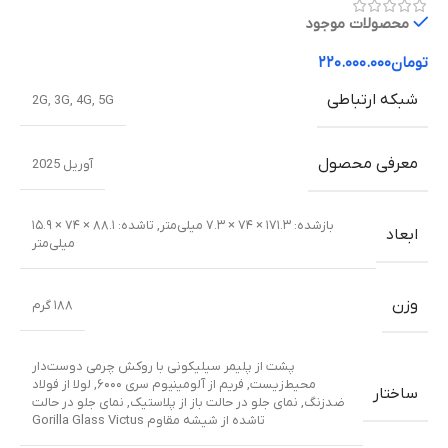
محصولات موجود
تومان
۲۲۰.۰۰۰.۰۰۰
شبکه ارتباطی
2G
,
3G
,
4G
,
5G
معرفی محصول
آوریل 2025
بازشده: ۱۷۱.۳ × ۷۴ × ۷.۳ میلی‌متر
,
تا‌شده: ۸۸.۱ × ۷۴ × ۱۵.۹
ابعاد
میلی‌متر
وزن
۱۸۸ گرم
پشت از پلیمر سیلیکونی با روکش چرمی دوست‌دار
محیط‌زیست
,
فریم از آلومینیوم سری ۶۰۰۰
,
لولا از فولاد
ساختار
ضدزنگ
,
نمای جلو در حالت باز از پلاستیک
,
نمای جلو در حالت
تا‌شده از شیشه مقاوم Gorilla Glass Victus