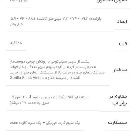
معرفی محصول
آوریل 2025
بازشده: ۱۷۱.۳ × ۷۴ × ۷.۳ میلی‌متر
,
تا‌شده: ۸۸.۱ × ۷۴ × ۱۵.۹
ابعاد
میلی‌متر
وزن
۱۸۸ گرم
پشت از پلیمر سیلیکونی با روکش چرمی دوست‌دار
محیط‌زیست
,
فریم از آلومینیوم سری ۶۰۰۰
,
لولا از فولاد
ساختار
ضدزنگ
,
نمای جلو در حالت باز از پلاستیک
,
نمای جلو در حالت
تا‌شده از شیشه مقاوم Gorilla Glass Victus
مقاوم در
استاندارد IP48 (مقاوم در برابر نفوذ آب تا عمق ۱.۵
متری به مدت ۳۰ دقیقه)
برابر آب
سیمکارت
یک سیم کارت فیزیکی + یک سیم کارت esim