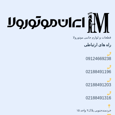
قطعات و لوازم جانبی موتورولا
راه های ارتباطی
09124669238
02188491196
02188491203
02188491316
خردمندجنوبی پلاک۲ واحد ۱۵