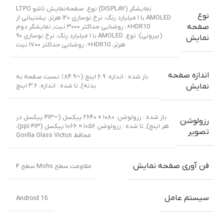
نمایشگر (DISPLAY) نوع: صفحه‌نمایش تاشو LTPO
نوع
AMOLED با ۱ میلیارد رنگ، نرخ نوسازی ۱۲۰ هرتز، پشتیبانی از
صفحه
HDR10+، روشنایی حداکثر ۳۰۰۰ نیت
,
نمایشگر دوم
(بیرونی): نوع: AMOLED با ۱ میلیارد رنگ، نرخ نوسازی ۹۰
نمایش
هرتز، HDR10+، روشنایی حداکثر ۱۷۰۰ نیت
اندازه صفحه
باز شده : اندازه: ۶.۹ اینچ (~۸۴.۹٪ نسبت صفحه به
بدنه)
,
تا شده : اندازه: ۳.۶ اینچ
نمایش
باز شده : رزولوشن: ۱۰۸۰ × ۲۶۴۰ پیکسل (~۴۱۳ پیکسل در
رزولوشن
هر اینچ)
,
تا شده : رزولوشن ۱۰۵۶ × ۱۰۶۶ پیکسل (۴۱۳ ppi)،
تصویر
محافظ Gorilla Glass Victus
فن آوری صفحه نمایش
مقاومت سطح Mohs سطح ۴
سیستم عامل
Android 15