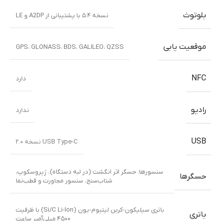
بلوتوث
نسخه ۵.۴ با پشتیبانی از A2DP و LE
موقعیت یابی
GPS، GLONASS، BDS، GALILEO، QZSS
NFC
دارد
رادیو
ندارد
USB
USB Type-C نسخه ۲.۰
سنسورها: حسگر اثر انگشت (در لبه دستگاه)، ژیروسکوپ،
حسگرها
شتاب‌سنج، سنسور مجاورت و قطب‌نما
باتری سیلیکون-کربن لیتیوم-یون (Si/C Li-Ion) با ظرفیت
باتری
۴۵۰۰ میلی‌آمپر ساعت