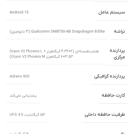
سیستم عامل
Android 15
تراشه
Qualcomm SM8750-AB Snapdragon 8 Elite (۳ نانومتری)
پردازنده
هشت‌هسته‌ای (۲×۴.۳۲ گیگاهرتز Oryon V2 Phoenix L +
۶×۳.۵۳ گیگاهرتز Oryon V2 Phoenix M)
مرکزی
پردازنده گرافیکی
Adreno 830
کارت حافظه
پشتیبانی نمی‌کند
ظرفیت حافظه داخلی
۵۱۲ گیگابایت
,
UFS 4.0
رم
۱۶ گیگا بایت