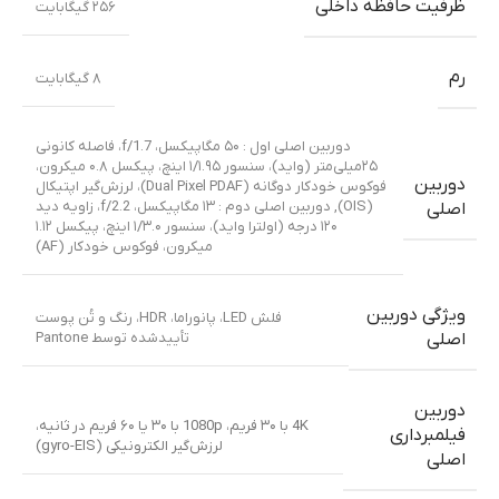
ظرفیت حافظه داخلی
۲۵۶ گیگابایت
رم
۸ گیگابایت
دوربین اصلی اول : ۵۰ مگاپیکسل، f/1.7، فاصله کانونی
۲۵میلی‌متر (واید)، سنسور ۱/۱.۹۵ اینچ، پیکسل ۰.۸ میکرون،
دوربین
فوکوس خودکار دوگانه (Dual Pixel PDAF)، لرزش‌گیر اپتیکال
(OIS)
,
دوربین اصلی دوم : ۱۳ مگاپیکسل، f/2.2، زاویه دید
اصلی
۱۲۰ درجه (اولترا واید)، سنسور ۱/۳.۰ اینچ، پیکسل ۱.۱۲
میکرون، فوکوس خودکار (AF)
ویژگی دوربین
فلش LED، پانوراما، HDR، رنگ و تُن پوست
تأییدشده توسط Pantone
اصلی
دوربین
4K با ۳۰ فریم، 1080p با ۳۰ یا ۶۰ فریم در ثانیه،
فیلمبرداری
لرزش‌گیر الکترونیکی (gyro-EIS)
اصلی