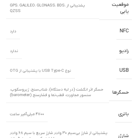
موقعیت
پشتیبانی از GPS، GALILEO، GLONASS، BDS،
QZSS
یابی
NFC
دارد
رادیو
ندارد
USB
نوع USB Type-C با پشتیبانی از OTG
حسگر اثر انگشت (در لبه دستگاه)، شتاب‌سنج، ژیروسکوپ،
حسگرها
سنسور مجاورت، قطب‌نما و فشارسنج (barometer)
باتری
۴۷۰۰ میلی‌آمپر ساعت
پشتیبانی از شارژ بی‌سیم ۳۰ وات
,
شارژ سریع با سیم ۶۸ وات
,
شارژر