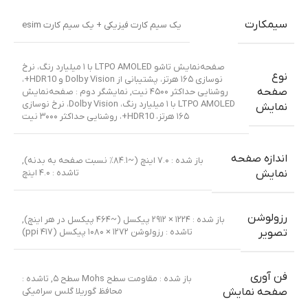
سیمکارت
یک سیم کارت فیزیکی + یک سیم کارت esim
صفحه‌نمایش تاشو LTPO AMOLED با ۱ میلیارد رنگ، نرخ
نوع
نوسازی ۱۶۵ هرتز، پشتیبانی از Dolby Vision و HDR10+،
صفحه
روشنایی حداکثر ۴۵۰۰ نیت
,
نمایشگر دوم : صفحه‌نمایش
LTPO AMOLED با ۱ میلیارد رنگ، Dolby Vision، نرخ نوسازی
نمایش
۱۶۵ هرتز، HDR10+، روشنایی حداکثر ۳۰۰۰ نیت
اندازه صفحه
باز شده : ۷.۰ اینچ (~۸۴.۱٪ نسبت صفحه به بدنه)
,
تاشده : ۴.۰ اینچ
نمایش
رزولوشن
باز شده : ۱۲۲۴ × ۲۹۱۲ پیکسل (~۴۶۴ پیکسل در هر اینچ)
,
تاشده : رزولوشن ۱۲۷۲ × ۱۰۸۰ پیکسل (۴۱۷ ppi)
تصویر
فن آوری
باز شده : مقاومت سطح Mohs سطح ۵
,
تاشده :
محافظ گوریلا گلس سرامیکی
صفحه نمایش