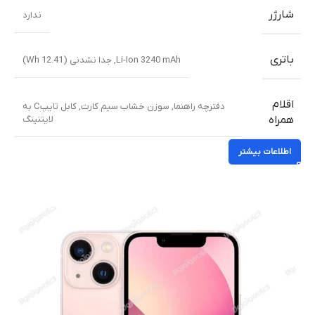
شارژر
ندارد
باتری
Li-Ion 3240 mAh, جدا نشدنی (12.41 Wh)
اقلام
دفترچه راهنما
,
سوزن خشاب سیم کارت
,
کابل تایپC به
لایتنینگ
همراه
اطلاعات بیشتر