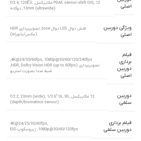
,
PDAF, sensor-shift OIS
12 مگاپیکسل, f/2.4, 120Ëš,
اصلی
13mm (ultrawide)
,
دوگانه
ویژگی دوربین
فلش دوال LED دوال tone, تصویربرداری HDR
(عکس/پانوراما)
اصلی
فیلم
4K@24/30/60fps, 1080p@30/60/120/240fps,
برداری
تصویربرداری HDR, Dolby Vision HDR (up to 60fps),
دوربین
ضبط صدا بصورت استریو
اصلی
دوربین
12 مگاپیکسل, f/2.2, 23mm (wide), 1/3.6″ SL 3D,
(depth/biometrics sensor)
سلفی
فیلم برداری
4K@24/25/30/60fps,
1080p@30/60/120fps, ژیروسکوپ-EIS
دوربین سلفی