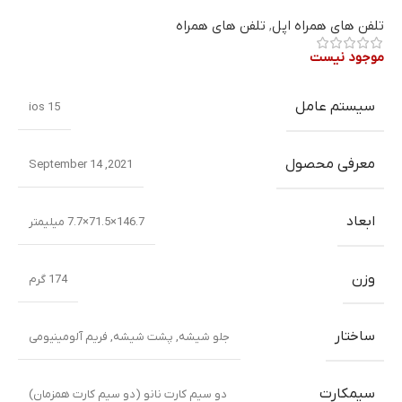
تلفن های همراه اپل
,
تلفن های همراه
موجود نیست
سیستم عامل
ios 15
معرفی محصول
2021, September 14
ابعاد
146.7×71.5×7.7 میلیمتر
وزن
174 گرم
ساختار
جلو شیشه
,
پشت شیشه
,
فریم آلومینیومی
سیمکارت
دو سیم کارت نانو (دو سیم کارت همزمان)