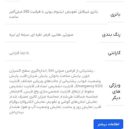
باتری غیرقابل تعویض لیتیوم یونی با ظرفیت 282 میلی‌آمپر
باتری
ساعت
رنگ بندی
صورتی
,
طلایی
,
قرمز
,
نقره ای
,
سرمه ای تیره
گارانتی
۱۸ ماه گارانتی
، پشتیبانی از فرامین صوتی Siri
,
اندازه‌گیری سطح اکسیژن
خون
,
پایش سلامت بانوان
,
پایش ضربان قلب
,
پایش
وضعیت خواب
,
پشتیبانی از حالت‌های ورزشی مختلف
,
قابلیت
ویژگی
Emergency SOS،
,
قابلیت تشخیص تصادف
,
قابلیت تشخیص
های
سقوط از ارتفاع
,
قابلیت شخصی‌سازی واچ فیس
,
گام‌شمار
,
محاسبه مسافت طی‌شده
,
محاسبه میزان کالری مصرف شده
,
دیگر
نمایش اعلان‌های گوشی و تقویم
,
نمایش الکتروکاردیوگرام
قلب
,
نمایش روز و ساعت
,
نمایش وضعیت آب و هوا
,
هشدار
بیدارباش
اطلاعات بیشتر