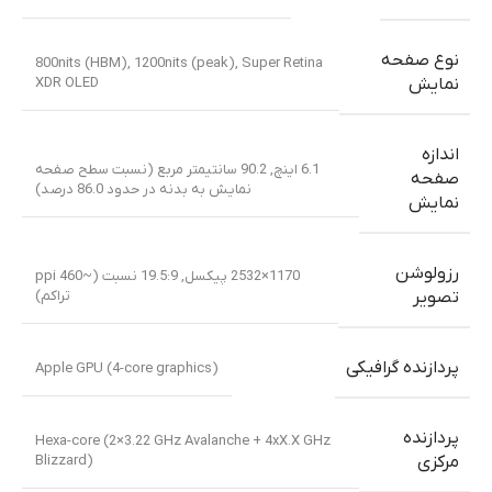
نوع صفحه
800nits (HBM), 1200nits (peak)
,
Super Retina
XDR OLED
نمایش
اندازه
6.1 اینچ, 90.2 سانتیمتر مربع (نسبت سطح صفحه
صفحه
نمایش به بدنه در حدود 86.0 درصد)
نمایش
رزولوشن
1170×2532 پیکسل, 19.5:9 نسبت (~460 ppi
تراکم)
تصویر
پردازنده گرافیکی
Apple GPU (4-core graphics)
پردازنده
Hexa-core (2×3.22 GHz Avalanche + 4xX.X GHz
Blizzard)
مرکزی