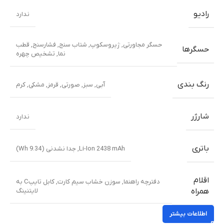
رادیو
ندارد
حسگر مجاورتی
,
ژیروسکوپ
,
شتاب سنج
,
فشارسنج
,
قطب
حسگرها
نما
,
تشخیص چهره
رنگ بندی
آبی
,
سبز
,
صورتی
,
قرمز
,
مشکی
,
کرم
شارژر
ندارد
باتری
Li-Ion 2438 mAh, جدا نشدنی (9.34 Wh)
اقلام
دفترچه راهنما
,
سوزن خشاب سیم کارت
,
کابل تایپC به
لایتنینگ
همراه
اطلاعات بیشتر