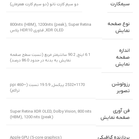
سیمکارت
دو سیم کارت نانو (دو سیم کارت همزمان)
نوع صفحه
800nits (HBM), 1200nits (peak)
,
Super Retina
XDR OLED
,
فناوری HDR10 پلاس
نمایش
اندازه
6.1 اینچ, 90.2 سانتیمتر مربع (نسبت سطح صفحه
صفحه
نمایش به بدنه در حدود 86.0 درصد)
نمایش
رزولوشن
1170×2532 پیکسل, 19.5:9 نسبت (~460 ppi
تراکم)
تصویر
فن آوری
Super Retina XDR OLED, Dolby Vision, 800 nits
(HBM), 1200 nits (peak)
صفحه نمایش
پردازنده گرافیکی
Apple GPU (5-core graphics)