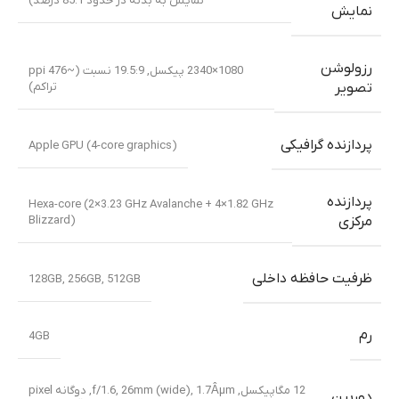
نمایش به بدنه در حدود 85.1 درصد)
نمایش
رزولوشن
1080×2340 پیکسل, 19.5:9 نسبت (~476 ppi
تراکم)
تصویر
پردازنده گرافیکی
Apple GPU (4-core graphics)
پردازنده
Hexa-core (2×3.23 GHz Avalanche + 4×1.82 GHz
Blizzard)
مرکزی
ظرفیت حافظه داخلی
128GB
,
256GB
,
512GB
رم
4GB
12 مگاپیکسل, f/1.6, 26mm (wide), 1.7Âµm, دوگانه pixel
دوربین