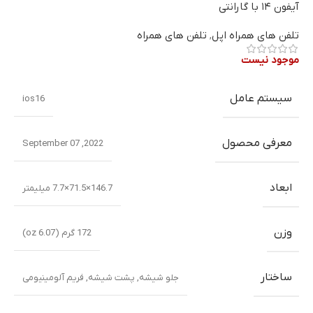
آیفون ۱۴ با گارانتی
تلفن های همراه اپل
,
تلفن های همراه
موجود نیست
سیستم عامل
ios16
معرفی محصول
2022, September 07
ابعاد
146.7×71.5×7.7 میلیمتر
وزن
172 گرم (6.07 oz)
ساختار
جلو شیشه
,
پشت شیشه
,
فریم آلومینیومی