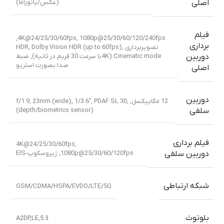
(عکس/پانوراما)
اصلی
فیلم
4K@24/25/30/60fps, 1080p@25/30/60/120/240fps,
برداری
تصویربرداری HDR, Dolby Vision HDR (up to 60fps),
Cinematic mode (4Kبا سرعت 30 فریم در ثانیه), ضبط
دوربین
صدا بصورت استریو
اصلی
دوربین
12 مگاپیکسل, f/1.9, 23mm (wide), 1/3.6″, PDAF SL 3D,
(depth/biometrics sensor)
سلفی
فیلم برداری
4K@24/25/30/60fps,
1080p@25/30/60/120fps, ژیروسکوپ-EIS
دوربین سلفی
شبکه ارتباطی
GSM/CDMA/HSPA/EVDO/LTE/5G
بلوتوث
5.3,A2DP,LE