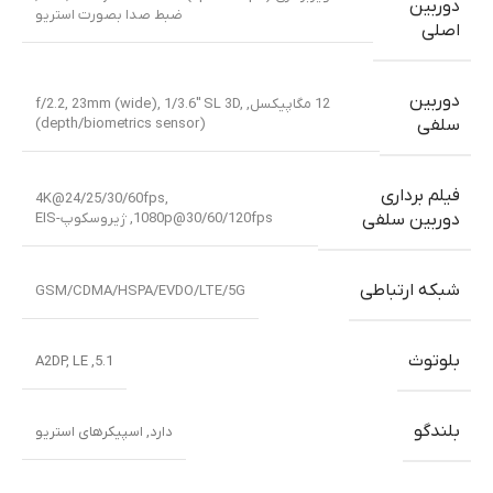
دوربین
ضبط صدا بصورت استریو
اصلی
دوربین
12 مگاپیکسل, f/2.2, 23mm (wide), 1/3.6″ SL 3D,
(depth/biometrics sensor)
سلفی
فیلم برداری
4K@24/25/30/60fps,
1080p@30/60/120fps, ژیروسکوپ-EIS
دوربین سلفی
شبکه ارتباطی
GSM/CDMA/HSPA/EVDO/LTE/5G
بلوتوث
5.1, A2DP, LE
بلندگو
دارد, اسپیکرهای استریو