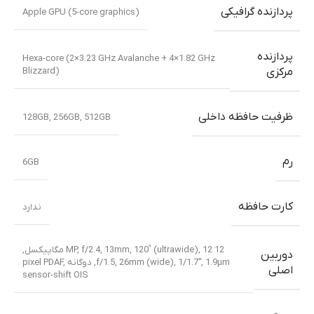
پردازنده گرافیکی
Apple GPU (5-core graphics)
پردازنده
Hexa-core (2×3.23 GHz Avalanche + 4×1.82 GHz
Blizzard)
مرکزی
ظرفیت حافظه داخلی
128GB
,
256GB
,
512GB
رم
6GB
کارت حافظه
ندارد
12 MP, f/2.4, 13mm, 120˚ (ultrawide)
,
12 مگاپیکسل,
دوربین
f/1.5, 26mm (wide), 1/1.7″, 1.9µm, دوگانه pixel PDAF,
اصلی
sensor-shift OIS