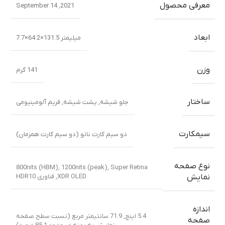
معرفی محصول
2021, September 14
ابعاد
میلیمتر 131.5×64.2×7.7
وزن
141 گرم
ساختار
جلو شیشه
,
پشت شیشه
,
فریم آلومینیومی
سیمکارت
دو سیم کارت نانو (دو سیم کارت همزمان)
نوع صفحه
800nits (HBM), 1200nits (peak)
,
Super Retina
XDR OLED
,
فناوری HDR10
نمایش
اندازه
5.4 اینچ, 71.9 سانتیمتر مربع (نسبت سطح صفحه
صفحه