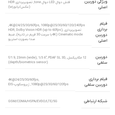
ویژگی دوربین
فلش دوال LED دوال tone, تصویربرداری HDR
(عکس/پانوراما)
اصلی
فیلم
4K@24/25/30/60fps, 1080p@25/30/60/120/240fps,
برداری
تصویربرداری HDR, Dolby Vision HDR (up to 60fps),
Cinematic mode (4Kبا سرعت 30 فریم در ثانیه), ضبط
دوربین
صدا بصورت استریو
اصلی
دوربین
12 مگاپیکسل, f/1.9, 23mm (wide), 1/3.6″, PDAF SL 3D,
(depth/biometrics sensor)
سلفی
فیلم برداری
4K@24/25/30/60fps,
1080p@25/30/60/120fps, ژیروسکوپ-EIS
دوربین سلفی
شبکه ارتباطی
GSM/CDMA/HSPA/EVDO/LTE/5G