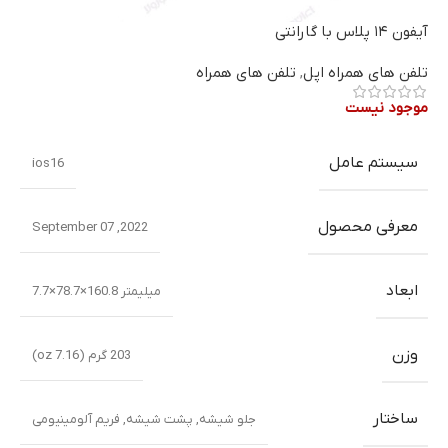
آیفون ۱۴ پلاس با گارانتی
تلفن های همراه اپل
,
تلفن های همراه
موجود نیست
سیستم عامل
ios16
معرفی محصول
2022, September 07
ابعاد
میلیمتر 160.8×78.7×7.7
وزن
203 گرم (7.16 oz)
ساختار
جلو شیشه
,
پشت شیشه
,
فریم آلومینیومی