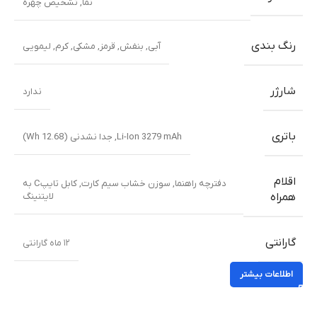
نما
,
تشخیص چهره
رنگ بندی
آبی
,
بنفش
,
قرمز
,
مشکی
,
کرم
,
لیمویی
شارژر
ندارد
باتری
Li-Ion 3279 mAh, جدا نشدنی (12.68 Wh)
اقلام
دفترچه راهنما
,
سوزن خشاب سیم کارت
,
کابل تایپC به
لایتنینگ
همراه
گارانتی
۱۲ ماه گارانتی
اطلاعات بیشتر