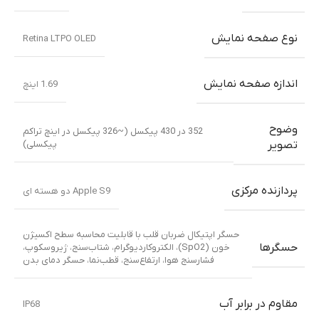
نوع صفحه نمایش
Retina LTPO OLED
اندازه صفحه نمایش
1.69 اینچ
وضوح
352 در 430 پیکسل (~326 پیکسل در اینچ تراکم
پیکسلی)
تصویر
پردازنده مرکزی
Apple S9 دو هسته ای
حسگر اپتیکال ضربان قلب با قابلیت محاسبه سطح اکسیژن
حسگرها
خون (SpO2)، الکتروکاردیوگرام، شتاب‌سنج، ژیروسکوپ،
فشارسنج هوا، ارتفاع‌سنج، قطب‌نما، حسگر دمای بدن
مقاوم در برابر آب
IP68