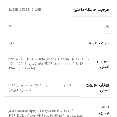
ظرفیت حافظه داخلی
128GB
,
256GB
,
512GB
رم
4GB
کارت حافظه
ندارد
12 مگاپیکسل, f/1.6, 26mm (wide), 1.7Âµm, دوگانه pixel
دوربین
,
PDAF, sensor-shift OIS
12 مگاپیکسل, f/2.4, 120Ëš,
اصلی
13mm (ultrawide)
ویژگی دوربین
فلش دوال LED دوال tone, تصویربرداری HDR
(عکس/پانوراما)
اصلی
فیلم
4K@24/30/60fps, 1080p@30/60/120/240fps,
برداری
تصویربرداری HDR, Dolby Vision HDR (up to 60fps),