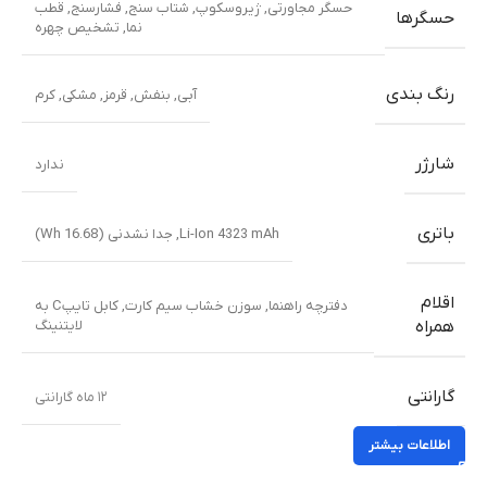
حسگر مجاورتی
,
ژیروسکوپ
,
شتاب سنج
,
فشارسنج
,
قطب
حسگرها
نما
,
تشخیص چهره
رنگ بندی
آبی
,
بنفش
,
قرمز
,
مشکی
,
کرم
شارژر
ندارد
باتری
Li-Ion 4323 mAh, جدا نشدنی (16.68 Wh)
اقلام
دفترچه راهنما
,
سوزن خشاب سیم کارت
,
کابل تایپC به
لایتنینگ
همراه
گارانتی
۱۲ ماه گارانتی
اطلاعات بیشتر