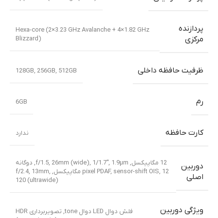
پردازنده
Hexa-core (2×3.23 GHz Avalanche + 4×1.82 GHz
Blizzard)
مرکزی
ظرفیت حافظه داخلی
128GB
,
256GB
,
512GB
رم
6GB
کارت حافظه
ندارد
12 مگاپیکسل, f/1.5, 26mm (wide), 1/1.7″, 1.9µm, دوگانه
دوربین
,
pixel PDAF, sensor-shift OIS
12 مگاپیکسل, f/2.4, 13mm,
اصلی
120 (ultrawide)
ویژگی دوربین
فلش دوال LED دوال tone, تصویربرداری HDR