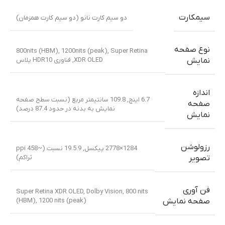
سیمکارت
دو سیم کارت نانو (دو سیم کارت همزمان)
نوع صفحه
800nits (HBM), 1200nits (peak)
,
Super Retina
XDR OLED
,
فناوری HDR10 پلاس
نمایش
اندازه
6.7 اینچ, 109.8 سانتیمتر مربع (نسبت سطح صفحه
صفحه
نمایش به بدنه در حدود 87.4 درصد)
نمایش
رزولوشن
1284×2778 پیکسل, 19.5:9 نسبت (~458 ppi
تراکم)
تصویر
فن آوری
Super Retina XDR OLED, Dolby Vision, 800 nits
(HBM), 1200 nits (peak)
صفحه نمایش