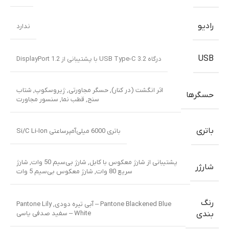
رادیو
ندارد
USB
درگاه USB Type-C 3.2 با پشتیبانی از DisplayPort 1.2
اثر انگشت (در کنار)
,
حسگر مجاورتی
,
ژیروسکوپ
,
شتاب
حسگرها
سنج
,
قطب نما
,
سنسور مجاورت
باتری
باتری 6000 میلی‌آمپرساعتی Si/C Li-Ion
پشتیبانی از شارژ معکوس با کابل
,
شارژ بی‌سیم 50 وات
,
شارژ
شارژر
سریع 80 وات
,
شارژ معکوس بی‌سیم 5 وات
رنگ
Pantone Blackened Blue – آبی تیره دودی
,
Pantone Lily
White – سفید صدفی یاسی
بندی