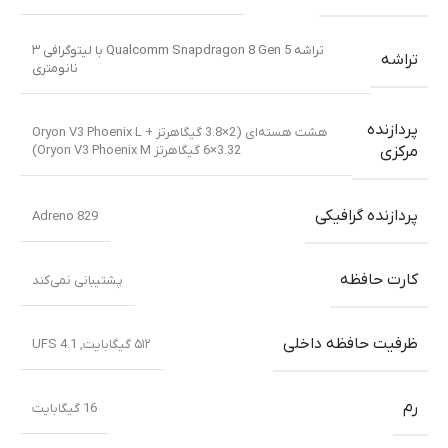
تراشه Qualcomm Snapdragon 8 Gen 5 با لیتوگرافی ۳
تراشه
نانومتری
پردازنده
هشت هسته‌ای (2×3.8 گیگاهرتز Oryon V3 Phoenix L +
6×3.32 گیگاهرتز Oryon V3 Phoenix M)
مرکزی
پردازنده گرافیکی
Adreno 829
کارت حافظه
پشتیبانی نمی‌کند
ظرفیت حافظه داخلی
۵۱۲ گیگابایت
,
UFS 4.1
رم
16 گیگابایت