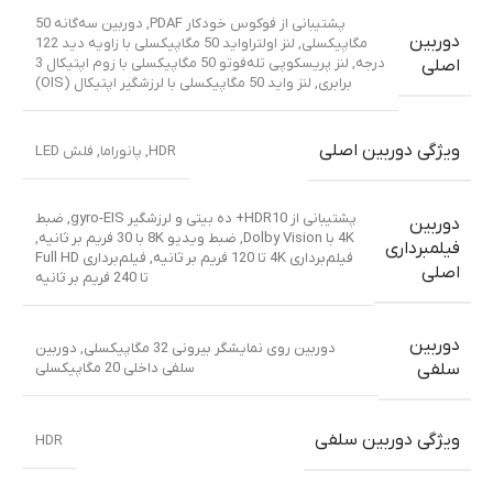
پشتیبانی از فوکوس خودکار PDAF
,
دوربین سه‌گانه 50
دوربین
مگاپیکسلی
,
لنز اولتراواید 50 مگاپیکسلی با زاویه دید 122
درجه
,
لنز پریسکوپی تله‌فوتو 50 مگاپیکسلی با زوم اپتیکال 3
اصلی
برابری
,
لنز واید 50 مگاپیکسلی با لرزشگیر اپتیکال (OIS)
ویژگی دوربین اصلی
HDR
,
پانوراما
,
فلش LED
پشتیبانی از HDR10+ ده بیتی و لرزشگیر gyro-EIS
,
ضبط
دوربین
4K با Dolby Vision
,
ضبط ویدیو 8K با 30 فریم بر ثانیه
,
فیلمبرداری
فیلم‌برداری 4K تا 120 فریم بر ثانیه
,
فیلم‌برداری Full HD
اصلی
تا 240 فریم بر ثانیه
دوربین
دوربین روی نمایشگر بیرونی 32 مگاپیکسلی
,
دوربین
سلفی داخلی 20 مگاپیکسلی
سلفی
ویژگی دوربین سلفی
HDR