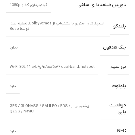
دوربین فیلمبرداری سلفی
فیلم‌برداری 4K و 1080p
اسپیکرهای استریو با پشتیبانی از Dolby Atmos
,
تنظیم صدا
بلندگو
توسط Bose
جک هدفون
ندارد
بی سیم
Wi-Fi 802.11 a/b/g/n/ac/6e/7 dual-band, hotspot
بلوتوث
دارد
موقعیت
پشتیبانی از GPS / GLONASS / GALILEO / BDS /
QZSS / NavIC
یابی
NFC
دارد