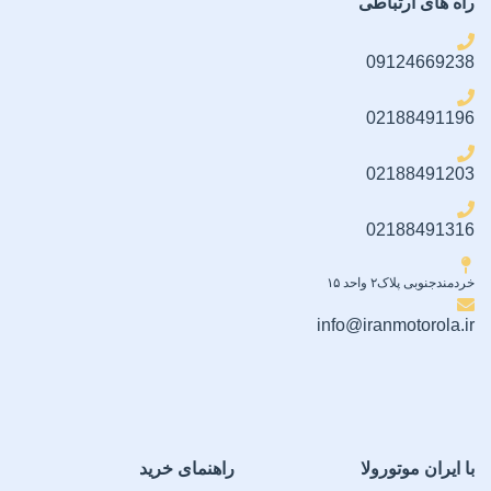
راه های ارتباطی
09124669238
02188491196
02188491203
02188491316
خردمندجنوبی پلاک۲ واحد ۱۵
info@iranmotorola.ir
با ایران موتورولا
راهنمای خرید