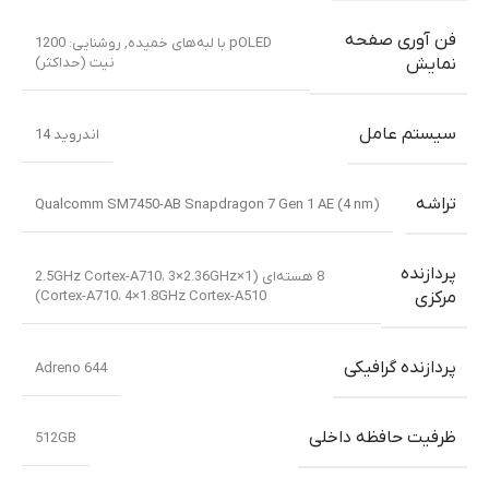
فن آوری صفحه
pOLED با لبه‌های خمیده
,
روشنایی: 1200
نیت (حداکثر)
نمایش
سیستم عامل
اندروید 14
تراشه
Qualcomm SM7450-AB Snapdragon 7 Gen 1 AE (4 nm)
پردازنده
8 هسته‌ای (1×2.5GHz Cortex-A710، 3×2.36GHz
Cortex-A710، 4×1.8GHz Cortex-A510)
مرکزی
پردازنده گرافیکی
Adreno 644
ظرفیت حافظه داخلی
512GB