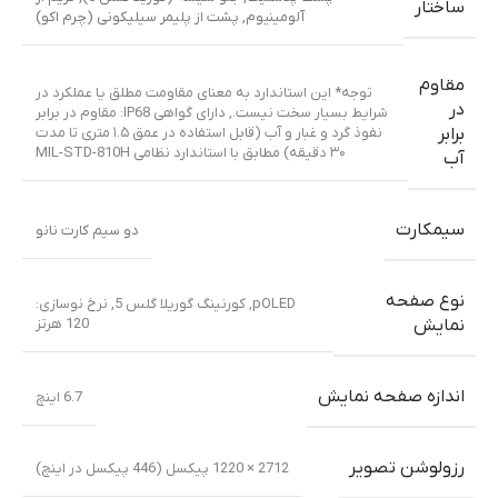
ساختار
آلومینیوم
,
پشت از پلیمر سیلیکونی (چرم اکو)
مقاوم
توجه* این استاندارد به معنای مقاومت مطلق یا عملکرد در
در
شرایط بسیار سخت نیست.
,
دارای گواهی IP68: مقاوم در برابر
نفوذ گرد و غبار و آب (قابل استفاده در عمق ۱.۵ متری تا مدت
برابر
۳۰ دقیقه) مطابق با استاندارد نظامی MIL-STD-810H
آب
سیمکارت
دو سیم کارت نانو
نوع صفحه
pOLED
,
کورنینگ گوریلا گلس 5
,
نرخ نوسازی:
120 هرتز
نمایش
اندازه صفحه نمایش
6.7 اینچ
رزولوشن تصویر
2712 × 1220 پیکسل (446 پیکسل در اینچ)