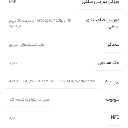
ویژگی دوربین سلفی
HDR
دوربین فیلمبرداری
,
1080p@30/120fps
4Kبا سرعت 30 فریم
در ثانیه
سلفی
بلندگو
دارد, اسپیکرهای استریو
جک هدفون
ندارد
بی سیم
Wi-Fi 802.11 a/b/g/n/ac/6e
,
Wi-Fi Direct
,
باند سه گانه
بلوتوث
مجهز به بلوتوث نسخه 5.2
NFC
دارد