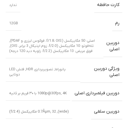
کارت حافظه
ندارد
رم
12GB
اصلی: 50 مگاپیکسل (f/1.8، OIS، فوکوس لیزری و PDAF)
,
دوربین
تله‌فوتو: 10 مگاپیکسل (f/2.0، زوم اپتیکال 3 برابر، OIS)
,
اصلی
فوق عریض: 13 مگاپیکسل (f/2.2، زاویه دید 120 درجه)
ویژگی دوربین
پانوراما
,
تصویربرداری HDR
,
فلش LED
دوتایی
اصلی
دوربین فیلمبرداری اصلی
4K با ۳۰ فریم بر ثانیه
,
1080p@30fps
دوربین سلفی
(wide)
,
32 مگاپیکسل (f/2.4)
,
0.7Âµm