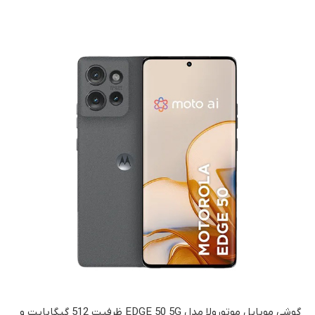
گوشی موبایل موتورولا مدل EDGE 50 5G ظرفیت 512 گیگابایت و