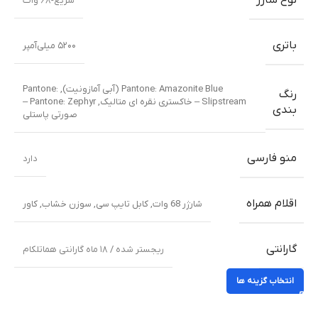
نوع شارژ
سریع-۶۸ وات
باتری
۵۲۰۰ میلی‌آمپر
Pantone: Amazonite Blue (آبی آمازونیت)
,
Pantone:
رنگ
Slipstream – خاکستری نقره ای متالیک
,
Pantone: Zephyr –
بندی
صورتی پاستلی
منو فارسی
دارد
اقلام همراه
شارژر 68 وات
,
کابل تایپ سی
,
سوزن خشاب
,
کاور
گارانتی
ریجستر شده / ۱۸ ماه گارانتی هماتلکام
انتخاب گزینه ها