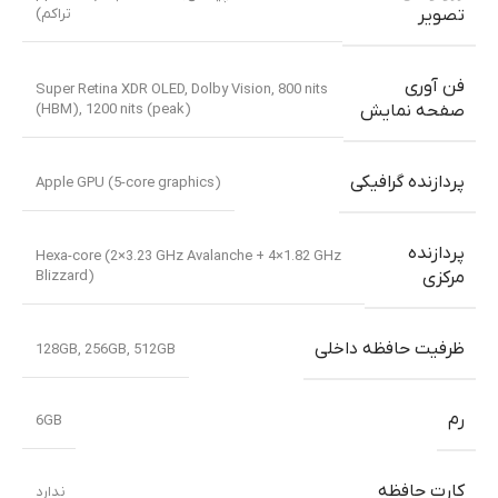
تراکم)
تصویر
فن آوری
Super Retina XDR OLED, Dolby Vision, 800 nits
(HBM), 1200 nits (peak)
صفحه نمایش
پردازنده گرافیکی
Apple GPU (5-core graphics)
پردازنده
Hexa-core (2×3.23 GHz Avalanche + 4×1.82 GHz
Blizzard)
مرکزی
ظرفیت حافظه داخلی
128GB
,
256GB
,
512GB
رم
6GB
کارت حافظه
ندارد