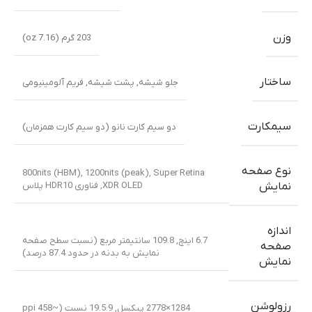
وزن
203 گرم (7.16 oz)
ساختار
جلو شیشه
,
پشت شیشه
,
فریم آلومینیومی
سیمکارت
دو سیم کارت نانو (دو سیم کارت همزمان)
نوع صفحه
800nits (HBM), 1200nits (peak)
,
Super Retina
XDR OLED
,
فناوری HDR10 پلاس
نمایش
اندازه
6.7 اینچ, 109.8 سانتیمتر مربع (نسبت سطح صفحه
صفحه
نمایش به بدنه در حدود 87.4 درصد)
نمایش
رزولوشن
1284×2778 پیکسل, 19.5:9 نسبت (~458 ppi