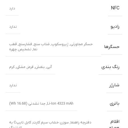
NFC
دارد
رادیو
ندارد
حسگر مجاورتی
,
ژیروسکوپ
,
شتاب سنج
,
فشارسنج
,
قطب
حسگرها
نما
,
تشخیص چهره
رنگ بندی
آبی
,
بنفش
,
قرمز
,
مشکی
,
کرم
شارژر
ندارد
باتری
Li-Ion 4323 mAh, جدا نشدنی (16.68 Wh)
اقلام
دفترچه راهنما
,
سوزن خشاب سیم کارت
,
کابل تایپC به
لایتنینگ