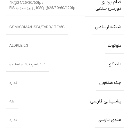
فیلم برداری
4K@24/25/30/60fps,
1080p@25/30/60/120fps, ژیروسکوپ-EIS
دوربین سلفی
شبکه ارتباطی
GSM/CDMA/HSPA/EVDO/LTE/5G
بلوتوث
5.3,A2DP,LE
بلندگو
دارد, اسپیکرهای استریو
جک هدفون
ندارد
پشتیبانی فارسی
بله
منوی فارسی
ندارد