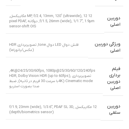
12 MP, f/2.4, 13mm, 120˚ (ultrawide)
,
12 مگاپیکسل,
دوربین
f/1.5, 26mm (wide), 1/1.7″, 1.9µm, دوگانه pixel PDAF,
اصلی
sensor-shift OIS
ویژگی دوربین
فلش دوال LED دوال tone, تصویربرداری HDR
(عکس/پانوراما)
اصلی
فیلم
4K@24/25/30/60fps, 1080p@25/30/60/120/240fps,
برداری
تصویربرداری HDR, Dolby Vision HDR (up to 60fps),
Cinematic mode (4Kبا سرعت 30 فریم در ثانیه), ضبط
دوربین
صدا بصورت استریو
اصلی
دوربین
12 مگاپیکسل, f/1.9, 23mm (wide), 1/3.6″, PDAF SL 3D,
(depth/biometrics sensor)
سلفی