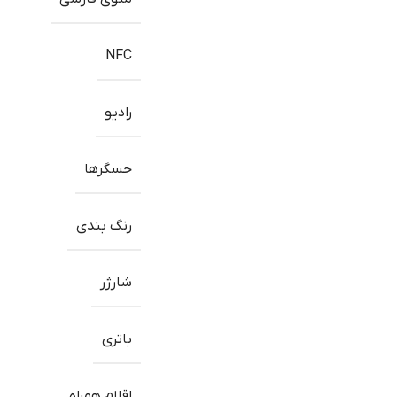
NFC
رادیو
حسگرها
رنگ بندی
شارژر
باتری
اقلام همراه