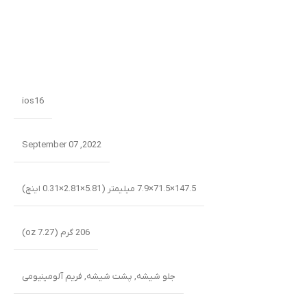
ios16
2022, September 07
147.5×71.5×7.9 میلیمتر (5.81×2.81×0.31 اینچ)
206 گرم (7.27 oz)
جلو شیشه
,
پشت شیشه
,
فریم آلومینیومی