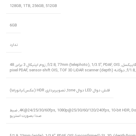
128GB
,
1TB
,
256GB
,
512GB
6GB
ندارد
48
,
,
TOF 3D LiDAR scanner (depth)
فلش دوال LED دوال tone, تصویربرداری HDR (عکس/پانوراما)
4K@24/25/30/60fps, 1080p@25/30/60/120/240fps, 10-bit HDR, Dolby Vision HDR (up to 60fps), ProRes, Cinematic mode (4K@24/30fps), ضبط
صدا بصورت استریو