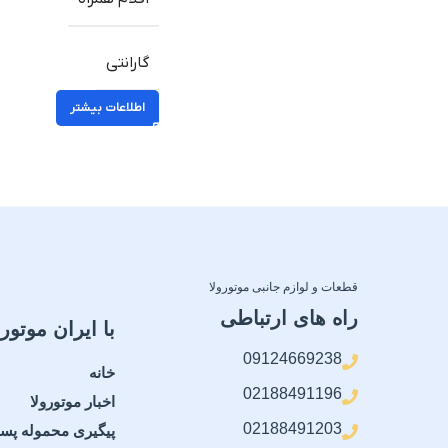
گارانتی
اطلاعات بیشتر
قطعات و لوازم جانبی موتورولا
راه های ارتباطی
با ایران موتورو
09124669238
خانه
02188491196
اخبار موتورولا
02188491203
پیگیری محموله پس