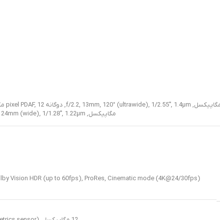
12 مگاپیکسل, f/2.8, 77mm (telephoto), 1/3.5″, PDAF, OIS, زوم اپتیکال 3 برابر
,
مگاپیکسل, f/1.8, 24mm (wide), 1/1.28″, 1.22µm, دوگانه pixel PDAF, sensor-shift OIS
12 مگاپیکسل, f/1.9, 23mm (wide), 1/3.6″, PDAF, OIS (unconfirmed) SL 3D, (depth/biometrics sensor)