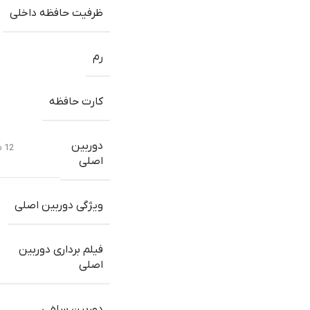
ظرفیت حافظه داخلی
رم
کارت حافظه
دوربین
12 مگاپیکسل, f/2.2, 13mm, 120° (ultrawide), 1/2.55″, 1.4µm, دوگانه pixel PDAF
اصلی
ویژگی دوربین اصلی
فیلم برداری دوربین
اصلی
دوربین سلفی