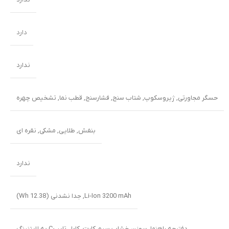
دارد
ندارد
حسگر مجاورتی
,
ژیروسکوپ
,
شتاب سنج
,
فشارسنج
,
قطب نما
,
تشخیص چهره
بنفش
,
طلایی
,
مشکی
,
نقره ای
ندارد
Li-Ion 3200 mAh, جدا نشدنی (12.38 Wh)
دفترچه راهنما
,
سوزن خشاب سیم کارت
,
کابل تایپC به لایتنینگ