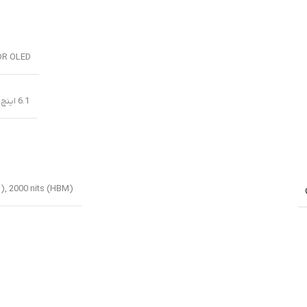
DR OLED
6.1 اینچ, 91.7 سانتیمتر مربع (نسبت سطح صفحه نمایش به بدنه در حدود 87.0 درصد)
p), 2000 nits (HBM)