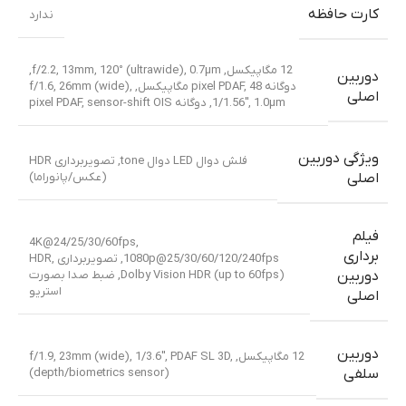
کارت حافظه
ندارد
12 مگاپیکسل, f/2.2, 13mm, 120° (ultrawide), 0.7µm,
دوربین
دوگانه pixel PDAF
,
48 مگاپیکسل, f/1.6, 26mm (wide),
اصلی
1/1.56″, 1.0µm, دوگانه pixel PDAF, sensor-shift OIS
ویژگی دوربین
فلش دوال LED دوال tone, تصویربرداری HDR
(عکس/پانوراما)
اصلی
فیلم
4K@24/25/30/60fps,
برداری
1080p@25/30/60/120/240fps, تصویربرداری HDR,
Dolby Vision HDR (up to 60fps), ضبط صدا بصورت
دوربین
استریو
اصلی
دوربین
12 مگاپیکسل, f/1.9, 23mm (wide), 1/3.6″, PDAF SL 3D,
(depth/biometrics sensor)
سلفی