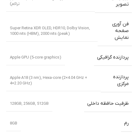
تراکم)
تصویر
فن آوری
Super Retina XDR OLED, HDR10, Dolby Vision,
صفحه
1000 nits (HBM), 2000 nits (peak)
نمایش
پردازنده گرافیکی
Apple GPU (5-core graphics)
پردازنده
Apple A18 (3 nm)
,
Hexa-core (2×4.04 GHz +
4×2.20 GHz)
مرکزی
ظرفیت حافظه داخلی
128GB
,
256GB
,
512GB
رم
8GB