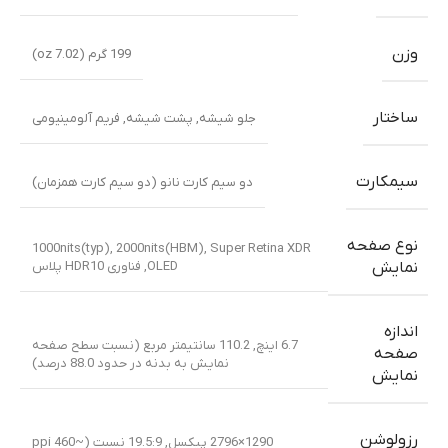
وزن
199 گرم (7.02 oz)
ساختار
جلو شیشه
,
پشت شیشه
,
فریم آلومینیومی
سیمکارت
دو سیم کارت نانو (دو سیم کارت همزمان)
نوع صفحه
1000nits(typ), 2000nits(HBM)
,
Super Retina XDR
OLED
,
فناوری HDR10 پلاس
نمایش
اندازه
6.7 اینچ, 110.2 سانتیمتر مربع (نسبت سطح صفحه
صفحه
نمایش به بدنه در حدود 88.0 درصد)
نمایش
رزولوشن
1290×2796 پیکسل, 19.5:9 نسبت (~460 ppi