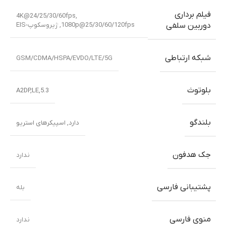
فیلم برداری
4K@24/25/30/60fps,
1080p@25/30/60/120fps, ژیروسکوپ-EIS
دوربین سلفی
شبکه ارتباطی
GSM/CDMA/HSPA/EVDO/LTE/5G
بلوتوث
5.3,A2DP,LE
بلندگو
دارد, اسپیکرهای استریو
جک هدفون
ندارد
پشتیبانی فارسی
بله
منوی فارسی
ندارد